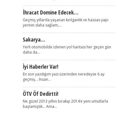
İhracat Domine Edecek…
Geçmiş yıllarda yaşanan kırılganlık ve hassas yapı
yerinin daha sağlam,...
Sakarya…
Yerli otomobilde izlenen yol haritası her geçen gün
daha da...
İyi Haberler Var!
En son yazdığım yazı üzerinden neredeyse 6 ay
geçmiş… İnsan...
ÖTV Öf Dedirtti!
Ne güzel 2013 yıllını bırakıp 2014’e yeni umutlarla
başlamıştık… Ama...