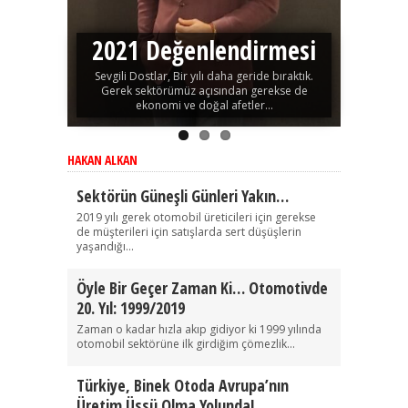
2021 Değenlendirmesi
Sevgili Dostlar, Bir yılı daha geride bıraktık.
Gerek sektörümüz açısından gerekse de
ekonomi ve doğal afetler...
HAKAN ALKAN
Sektörün Güneşli Günleri Yakın…
2019 yılı gerek otomobil üreticileri için gerekse
de müşterileri için satışlarda sert düşüşlerin
yaşandığı...
Öyle Bir Geçer Zaman Ki… Otomotivde
20. Yıl: 1999/2019
Zaman o kadar hızla akıp gidiyor ki 1999 yılında
otomobil sektörüne ilk girdiğim çömezlik...
Türkiye, Binek Otoda Avrupa’nın
Üretim Üssü Olma Yolunda!