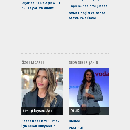
Dışarıda Halka Açık Wi-Fi
Crossove
Toplum, Kadın ve Şiddet
Kullanıyor musunuz?
Yaramaz
AHMET HAŞİM VE YAHYA
Puma ST
KEMAL POETİKASI
Yakıyor 
Mercede
ve En Yakı
Premium 
Hızlı Şar
ÖZGE MCAREE
SEDA SEZER ŞAHIN
Alınır M
Durulma
Yönleriy
Hybrid (
Simitçi Bayram Usta
İYİLİK
Alpine A2
Çağın Ce
Bazen Kendinizi Bulmak
BABAM…
İçin Kendi Dünyanızın
EAT8’e V
PANDEMİ