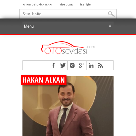
OTOMOBİL FİYATLARI
VİDEOLAR
İLETİŞİM
HAKAN ALKAN