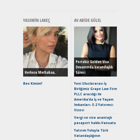
YASEMIN LAKEÇ
AV ABIDE GÜLEL
Alınır M
Durulma
Yönleriy
Hybrid (
Portekiz Golden Visa
Devamında Vatandaşlık
Herkese Merhabaa,
Süreci
Alpine A2
Çağın Ce
Ben Kimim?
Yeni Uluslararası İş
Birliğimiz Grape Law Firm
EAT8’e V
PLLC aracılığı ile
Merhaba:
Amerika’da İş ve Yaşam
Mild-Hyb
İmkanları- E-2 Yatırımcı
Verimli?
Vizesi
Crossove
Vergi ve vize avantajlı
Yaramaz
pasaport hakkı-Vanuatu
Puma ST
Yakıyor 
Yatırım Yoluyla Türk
Vatandaşlığının
Mercede