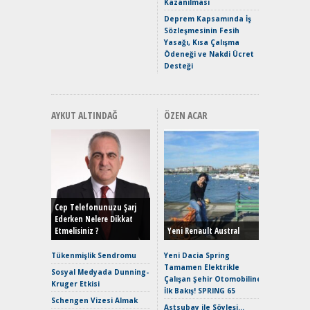
Kazanılması
ve En Yakı
Premium 
Deprem Kapsamında İş
Hızlı Şar
Sözleşmesinin Fesih
Yasağı, Kısa Çalışma
Ödeneği ve Nakdi Ücret
Desteği
AYKUT ALTINDAĞ
ÖZEN ACAR
Alınır M
Durulma
Yönleriy
Hybrid (
Cep Telefonunuzu Şarj
Ederken Nelere Dikkat
Etmelisiniz ?
Yeni Renault Austral
Alpine A2
Çağın Ce
Tükenmişlik Sendromu
Yeni Dacia Spring
Tamamen Elektrikle
EAT8’e V
Sosyal Medyada Dunning-
Çalışan Şehir Otomobiline
Merhaba:
Kruger Etkisi
İlk Bakış! SPRING 65
Mild-Hyb
Schengen Vizesi Almak
Verimli?
Astsubay ile Söyleşi…