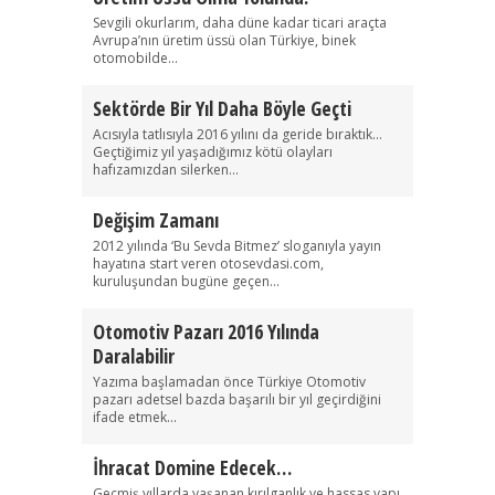
Sevgili okurlarım, daha düne kadar ticari araçta
Avrupa’nın üretim üssü olan Türkiye, binek
otomobilde...
Sektörde Bir Yıl Daha Böyle Geçti
Acısıyla tatlısıyla 2016 yılını da geride bıraktık…
Geçtiğimiz yıl yaşadığımız kötü olayları
hafızamızdan silerken...
Değişim Zamanı
2012 yılında ‘Bu Sevda Bitmez’ sloganıyla yayın
hayatına start veren otosevdasi.com,
kuruluşundan bugüne geçen...
Otomotiv Pazarı 2016 Yılında
Daralabilir
Yazıma başlamadan önce Türkiye Otomotiv
pazarı adetsel bazda başarılı bir yıl geçirdiğini
ifade etmek...
İhracat Domine Edecek…
Geçmiş yıllarda yaşanan kırılganlık ve hassas yapı