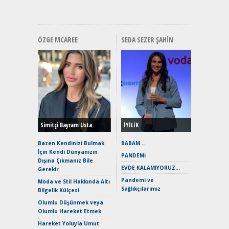
Hızlı Şar
ÖZGE MCAREE
SEDA SEZER ŞAHIN
Alınır M
Durulma
Yönleriy
Hybrid (
Simitçi Bayram Usta
İYİLİK
Alpine A2
Çağın Ce
Bazen Kendinizi Bulmak
BABAM…
İçin Kendi Dünyanızın
EAT8’e V
PANDEMİ
Dışına Çıkmanız Bile
Merhaba:
EVDE KALAMIYORUZ…
Gerekir
Mild-Hyb
Pandemi ve
Verimli?
Moda ve Stil Hakkında Altı
Sağlıkçılarımız
Bilgelik Külçesi
Crossove
Yaramaz
Olumlu Düşünmek veya
Puma ST
Olumlu Hareket Etmek
Yakıyor 
Hareket Yoluyla Umut