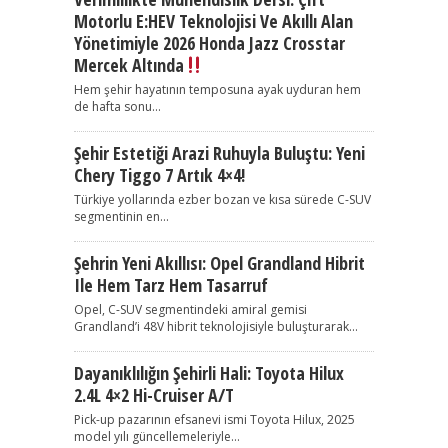
Motorlu E:HEV Teknolojisi Ve Akıllı Alan
Yönetimiyle 2026 Honda Jazz Crosstar
Mercek Altında
Hem şehir hayatının temposuna ayak uyduran hem
de hafta sonu...
Şehir Estetiği Arazi Ruhuyla Buluştu: Yeni
Chery Tiggo 7 Artık 4×4!
Türkiye yollarında ezber bozan ve kısa sürede C-SUV
segmentinin en...
Şehrin Yeni Akıllısı: Opel Grandland Hibrit
Ile Hem Tarz Hem Tasarruf
Opel, C-SUV segmentindeki amiral gemisi
Grandland’i 48V hibrit teknolojisiyle buluşturarak...
Dayanıklılığın Şehirli Hali: Toyota Hilux
2.4L 4×2 Hi-Cruiser A/T
Pick-up pazarının efsanevi ismi Toyota Hilux, 2025
model yılı güncellemeleriyle...