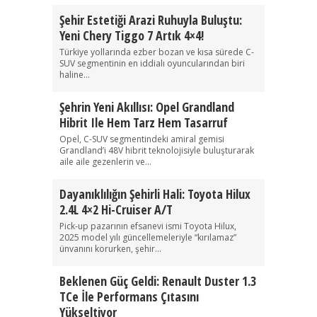
Şehir Estetiği Arazi Ruhuyla Buluştu:
Yeni Chery Tiggo 7 Artık 4×4!
Türkiye yollarında ezber bozan ve kısa sürede C-
SUV segmentinin en iddialı oyuncularından biri
haline...
Şehrin Yeni Akıllısı: Opel Grandland
Hibrit Ile Hem Tarz Hem Tasarruf
Opel, C-SUV segmentindeki amiral gemisi
Grandland’i 48V hibrit teknolojisiyle buluşturarak
aile aile gezenlerin ve...
Dayanıklılığın Şehirli Hali: Toyota Hilux
2.4L 4×2 Hi-Cruiser A/T
Pick-up pazarının efsanevi ismi Toyota Hilux,
2025 model yılı güncellemeleriyle “kırılamaz”
ünvanını korurken, şehir...
Beklenen Güç Geldi: Renault Duster 1.3
TCe İle Performans Çıtasını
Yükseltiyor