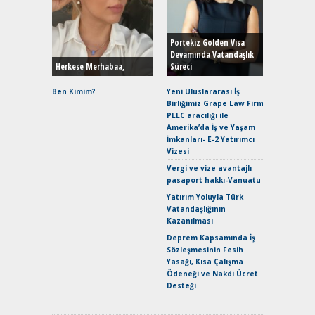
Alınır M
Durulma
Yönleriy
Hybrid (
Portekiz Golden Visa
Devamında Vatandaşlık
Herkese Merhabaa,
Süreci
Alpine A2
Çağın Ce
Ben Kimim?
Yeni Uluslararası İş
Birliğimiz Grape Law Firm
EAT8’e V
PLLC aracılığı ile
Merhaba:
Amerika’da İş ve Yaşam
Mild-Hyb
İmkanları- E-2 Yatırımcı
Verimli?
Vizesi
Crossove
Vergi ve vize avantajlı
Yaramaz
pasaport hakkı-Vanuatu
Puma ST
Yakıyor 
Yatırım Yoluyla Türk
Vatandaşlığının
Mercede
Kazanılması
ve En Yakı
Premium 
Deprem Kapsamında İş
Hızlı Şar
Sözleşmesinin Fesih
Yasağı, Kısa Çalışma
Ödeneği ve Nakdi Ücret
Desteği