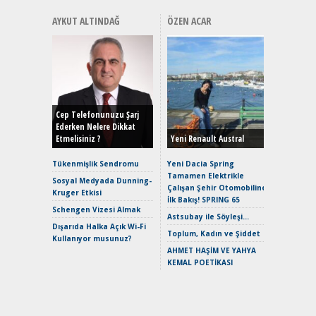
AYKUT ALTINDAĞ
ÖZEN ACAR
Alınır M
Durulma
Yönleriy
Hybrid (
Cep Telefonunuzu Şarj
Ederken Nelere Dikkat
Etmelisiniz ?
Yeni Renault Austral
Alpine A2
Çağın Ce
Tükenmişlik Sendromu
Yeni Dacia Spring
Tamamen Elektrikle
EAT8’e V
Sosyal Medyada Dunning-
Çalışan Şehir Otomobiline
Merhaba:
Kruger Etkisi
İlk Bakış! SPRING 65
Mild-Hyb
Schengen Vizesi Almak
Verimli?
Astsubay ile Söyleşi…
Dışarıda Halka Açık Wi-Fi
Crossove
Toplum, Kadın ve Şiddet
Kullanıyor musunuz?
Yaramaz
AHMET HAŞİM VE YAHYA
Puma ST
KEMAL POETİKASI
Yakıyor 
Mercede
ve En Yakı
Premium 