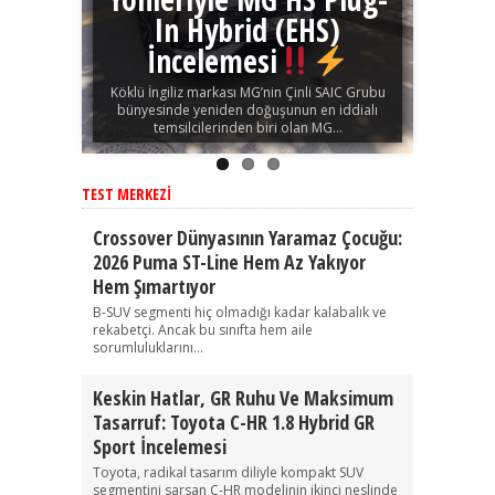
In Hybrid (EHS)
İncelemesi
Köklü İngiliz markası MG’nin Çinli SAIC Grubu
bünyesinde yeniden doğuşunun en iddialı
temsilcilerinden biri olan MG...
TEST MERKEZI
Crossover Dünyasının Yaramaz Çocuğu:
2026 Puma ST-Line Hem Az Yakıyor
Hem Şımartıyor
B-SUV segmenti hiç olmadığı kadar kalabalık ve
rekabetçi. Ancak bu sınıfta hem aile
sorumluluklarını...
Keskin Hatlar, GR Ruhu Ve Maksimum
Tasarruf: Toyota C-HR 1.8 Hybrid GR
Sport İncelemesi
Toyota, radikal tasarım diliyle kompakt SUV
segmentini sarsan C-HR modelinin ikinci neslinde