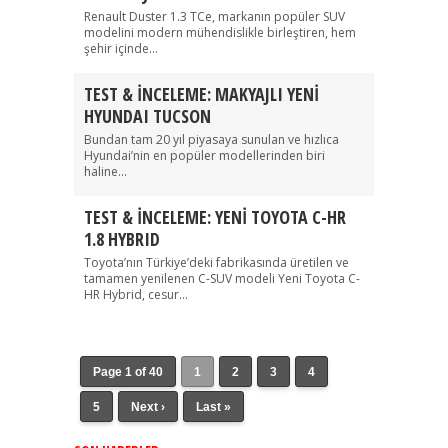
Renault Duster 1.3 TCe, markanın popüler SUV
modelini modern mühendislikle birleştiren, hem
şehir içinde...
TEST & İNCELEME: MAKYAJLI YENİ
HYUNDAI TUCSON
Bundan tam 20 yıl piyasaya sunulan ve hızlıca
Hyundai’nin en popüler modellerinden biri
haline...
TEST & İNCELEME: YENİ TOYOTA C-HR
1.8 HYBRID
Toyota’nın Türkiye’deki fabrikasında üretilen ve
tamamen yenilenen C-SUV modeli Yeni Toyota C-
HR Hybrid, cesur...
Page 1 of 40
1
2
3
4
5
Next ›
Last »