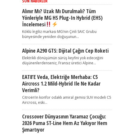
SON HABERLER
Alınır Mı? Uzak Mı Durulmalı? Tüm
Yönleriyle MG HS Plug-In Hybrid (EHS)
İncelemesi
Köklü İngiliz markası MG’nin Çinli SAIC Grubu
bünyesinde yeniden doğuşunun...
Alpine A290 GTS: Dijital Çağın Cep Roketi
Elektrikli dönüşümün sürüş keyfini yok edeceğini
düşünenlerdenseniz, Fransız üretici Alpine...
EAT8’e Veda, Elektriğe Merhaba: C5
Aircross 1.2 Mild-Hybrid Ile Ne Kadar
Verimli?
Citroën’in konfor odaklı amiral gemisi SUV modeli C5
Aircross, eski...
Crossover Dünyasının Yaramaz Çocuğu:
2026 Puma ST-Line Hem Az Yakıyor Hem
Şımartıyor