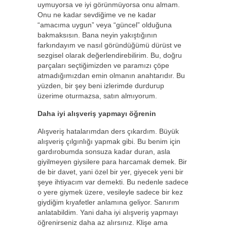
uymuyorsa ve iyi görünmüyorsa onu almam.
Onu ne kadar sevdiğime ve ne kadar
“amacıma uygun” veya “güncel” olduğuna
bakmaksısın. Bana neyin yakıştığının
farkındayım ve nasıl göründüğümü dürüst ve
sezgisel olarak değerlendirebilirim. Bu, doğru
parçaları seçtiğimizden ve paramızı çöpe
atmadığımızdan emin olmanın anahtarıdır. Bu
yüzden, bir şey beni izlerimde durdurup
üzerime oturmazsa, satın almıyorum.
Daha iyi alışveriş yapmayı öğrenin
Alışveriş hatalarımdan ders çıkardım. Büyük
alışveriş çılgınlığı yapmak gibi. Bu benim için
gardırobumda sonsuza kadar duran, asla
giyilmeyen giysilere para harcamak demek. Bir
de bir davet, yani özel bir yer, giyecek yeni bir
şeye ihtiyacım var demekti. Bu nedenle sadece
o yere giymek üzere, vesileyle sadece bir kez
giydiğim kıyafetler anlamına geliyor. Sanırım
anlatabildim. Yani daha iyi alışveriş yapmayı
öğrenirseniz daha az alırsınız. Klişe ama