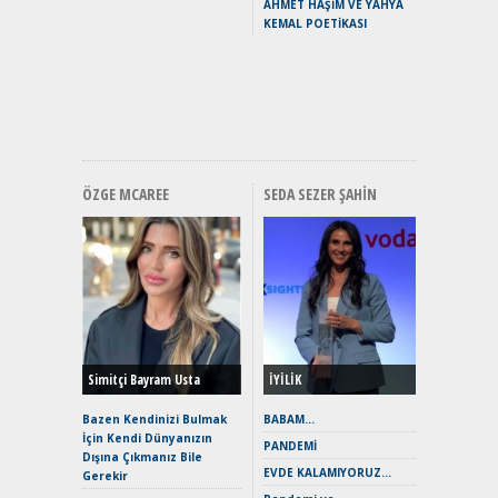
AHMET HAŞİM VE YAHYA
Puma ST
KEMAL POETİKASI
Yakıyor 
Mercede
ve En Yakı
Premium 
Hızlı Şar
ÖZGE MCAREE
SEDA SEZER ŞAHIN
Alınır M
Durulma
Yönleriy
Hybrid (
Simitçi Bayram Usta
İYİLİK
Alpine A2
Çağın Ce
Bazen Kendinizi Bulmak
BABAM…
İçin Kendi Dünyanızın
EAT8’e V
PANDEMİ
Dışına Çıkmanız Bile
Merhaba:
EVDE KALAMIYORUZ…
Gerekir
Mild-Hyb