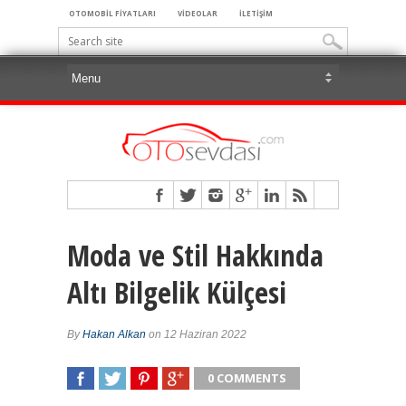
OTOMOBİL FİYATLARI
VİDEOLAR
İLETİŞİM
Moda ve Stil Hakkında
Altı Bilgelik Külçesi
By
Hakan Alkan
on 12 Haziran 2022
0 COMMENTS
SHARE
TWEET
SHARE
SHARE