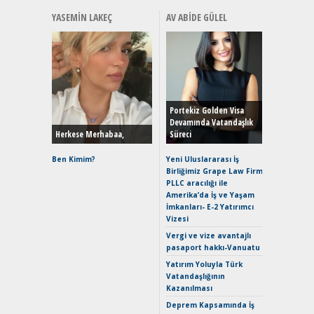
YASEMIN LAKEÇ
AV ABIDE GÜLEL
Alınır M
Durulma
Yönleriy
Hybrid (
Portekiz Golden Visa
Devamında Vatandaşlık
Herkese Merhabaa,
Süreci
Alpine A2
Çağın Ce
Ben Kimim?
Yeni Uluslararası İş
Birliğimiz Grape Law Firm
EAT8’e V
PLLC aracılığı ile
Merhaba:
Amerika’da İş ve Yaşam
Mild-Hyb
İmkanları- E-2 Yatırımcı
Verimli?
Vizesi
Crossove
Vergi ve vize avantajlı
Yaramaz
pasaport hakkı-Vanuatu
Puma ST
Yakıyor 
Yatırım Yoluyla Türk
Vatandaşlığının
Mercede
Kazanılması
ve En Yakı
Premium 
Deprem Kapsamında İş