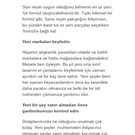
Size neyin uygun olduğunu bilmenin en iyi yanı,
‘bir formül oluşturabilmeniz’dir. Tıpkı bilimsel bir
formül gibi. Sana neyin yakıştığını biliyorsun,
bu yüzden basit tut ve yeni parçalar seçerken
‘formül’e bağlı kal.
Yeni markaları keşfedin
Hepimiz alışkanlık yaratıkları olabilir ve belirli
markalara ve hatta mağazalara bağlanabiliriz.
Mesela ben öyleyim. Bu yıl yeni orta sınıf
tasarım el çantalarını keşfetmek için zaman
ayırdım ve bir kaç tane aldım. Yeni şeyler beni
her zaman heyecanlandırır ama bu kesinlikle
daha yaratıcı olmanıza ve belki de bir stil
rutininden çıkmanıza yardımcı olur.
Yeni bir şey satın almadan önce
gardırobunuzu kontrol edin
Dolaplarımızda ne olduğunu unutmak çok
kolay. Yeni şeyler, muhtemelen ihtiyacınız
olmayan şeyler satın almaktan kaçınmak için,