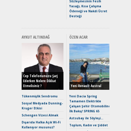
Hızlı Şar
Sözleşmesinin Fesih
Yasağı, Kısa Çalışma
Ödeneği ve Nakdi Ücret
Desteği
AYKUT ALTINDAĞ
ÖZEN ACAR
Alınır M
Durulma
Yönleriy
Hybrid (
Cep Telefonunuzu Şarj
Ederken Nelere Dikkat
Etmelisiniz ?
Yeni Renault Austral
Alpine A2
Çağın Ce
Tükenmişlik Sendromu
Yeni Dacia Spring
Tamamen Elektrikle
EAT8’e V
Sosyal Medyada Dunning-
Çalışan Şehir Otomobiline
Merhaba:
Kruger Etkisi
İlk Bakış! SPRING 65
Mild-Hyb
Schengen Vizesi Almak
Verimli?
Astsubay ile Söyleşi…
Dışarıda Halka Açık Wi-Fi
Crossove
Toplum, Kadın ve Şiddet
Kullanıyor musunuz?
Yaramaz