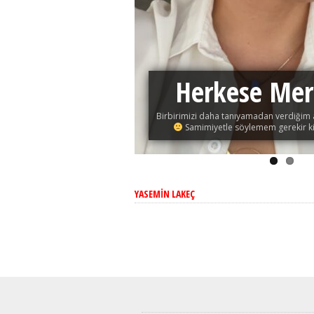
Herkese Mer
Birbirimizi daha tanıyamadan verdiğim a
Samimiyetle söylemem gerekir ki 
YASEMIN LAKEÇ