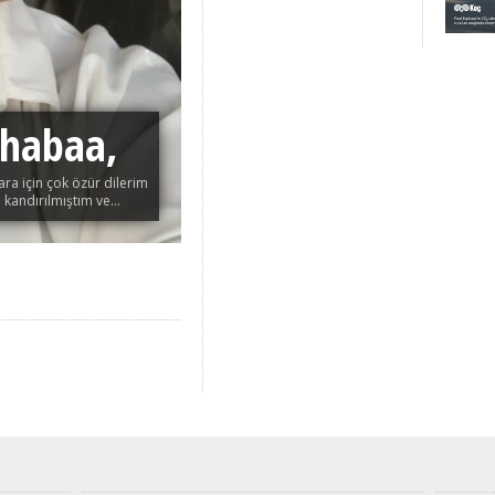
habaa,
ra için çok özür dilerim
kandırılmıştım ve...