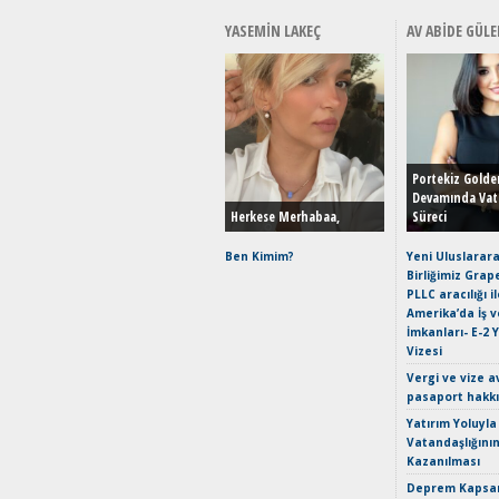
YASEMIN LAKEÇ
AV ABIDE GÜLE
Portekiz Golde
Devamında Vat
Herkese Merhabaa,
Süreci
Ben Kimim?
Yeni Uluslarara
Birliğimiz Grap
PLLC aracılığı i
Amerika’da İş 
İmkanları- E-2 
Vizesi
Vergi ve vize a
pasaport hakk
Yatırım Yoluyla
Vatandaşlığını
Kazanılması
Deprem Kapsam