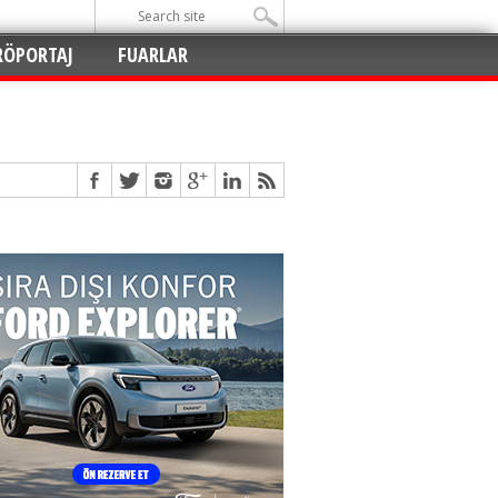
RÖPORTAJ
FUARLAR
Açıldı
!
!