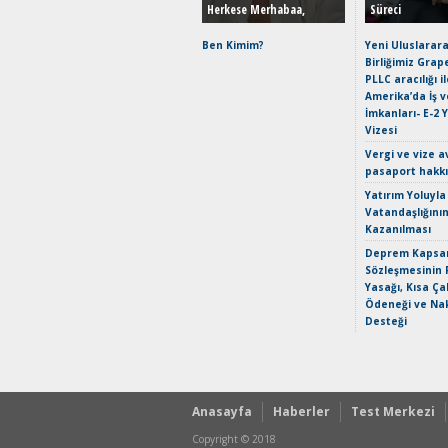
Herkese Merhabaa,
Süreci
Ben Kimim?
Yeni Uluslarara
Birliğimiz Grap
PLLC aracılığı i
Amerika’da İş 
İmkanları- E-2 
Vizesi
Vergi ve vize a
pasaport hakk
Yatırım Yoluyla
Vatandaşlığını
Kazanılması
Deprem Kapsam
Sözleşmesinin 
Yasağı, Kısa Ça
Ödeneği ve Nak
Desteği
Anasayfa
Haberler
Test Merkezi
Copyright © 2018