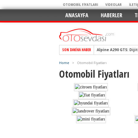
OTOMOBİL FİYATLARI
VİDEOLAR
İLETİ
ANASAYFA
HABERLER
T
SON DAKIKA HABER
Alpine A290 GTS: Diji
EAT8’e Veda, Elektriğ
Home
>
Otomobil Fiyatları
Crossover Dünyasını
Otomobil Fiyatları
Mercedes-Benz Otomoti
Keskin Hatlar, GR Ru
Geleceğin Kompakt El
Pazarın Lideri, Jurini
Hem Şehirli Hem Tasa
TURKA’nın Dev Ağı İçin
Alınır mı? Uzak mı D