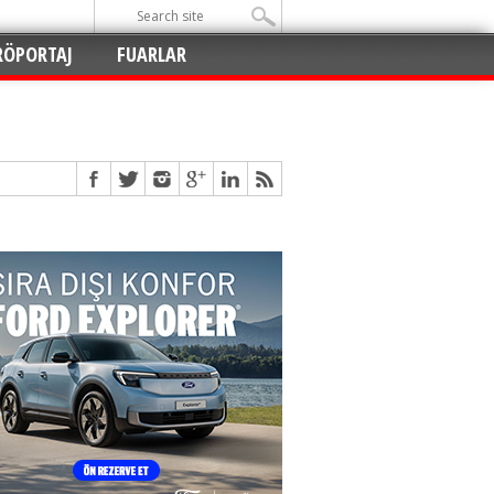
RÖPORTAJ
FUARLAR
Açıldı
!
!