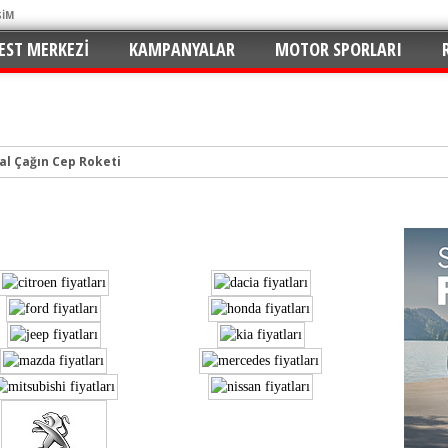
ŞİM
EST MERKEZI
KAMPANYALAR
MOTOR SPORLARI
tal Çağın Cep Roketi
e Merhaba: C5 Aircross 1.2 Mild-Hybrid ile Ne Kadar Verimli?
n Yaramaz Çocuğu: 2026 Puma ST-Line Hem Az Yakıyor Hem Şımartıyor
v ve En Yakıt İş Birliği ile Premium Konseptli İlk Hızlı Şarj İstasyonu 
hu ve Maksimum Tasarruf: Toyota C-HR 1.8 Hybrid GR Sport İncelemesi
ektrikli SUV Standartları Yeniden Yazılıyor: Kia EV3 Direksiyonundayız
n de Favorisi: Renault Clio İkinci Kez “Türkiye’de Yılın Otomobili” Seçildi
rruflu: Yeni Peugeot 2008 Hybrid e-DCS6
 İmzalar Atıldı: 81 İlde 249 İstasyon
urulmalı? Tüm Yönleriyle MG HS Plug-in Hybrid (EHS) İncelemesi