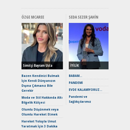
ÖZGE MCAREE
SEDA SEZER ŞAHIN
Alınır M
Durulma
Yönleriy
Hybrid (
Simitçi Bayram Usta
İYİLİK
Alpine A2
Çağın Ce
Bazen Kendinizi Bulmak
BABAM…
İçin Kendi Dünyanızın
EAT8’e V
PANDEMİ
Dışına Çıkmanız Bile
Merhaba:
EVDE KALAMIYORUZ…
Gerekir
Mild-Hyb
Pandemi ve
Verimli?
Moda ve Stil Hakkında Altı
Sağlıkçılarımız
Bilgelik Külçesi
Crossove
Yaramaz
Olumlu Düşünmek veya
Puma ST
Olumlu Hareket Etmek
Yakıyor 
Hareket Yoluyla Umut
Mercede
Yaratmak İçin 3 Dakika