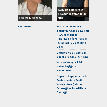
Durulma
Yönleriy
Hybrid (
Portekiz Golden Visa
Devamında Vatandaşlık
Herkese Merhabaa,
Süreci
Alpine A2
Çağın Ce
Ben Kimim?
Yeni Uluslararası İş
Birliğimiz Grape Law Firm
EAT8’e V
PLLC aracılığı ile
Merhaba:
Amerika’da İş ve Yaşam
Mild-Hyb
İmkanları- E-2 Yatırımcı
Verimli?
Vizesi
Crossove
Vergi ve vize avantajlı
Yaramaz
pasaport hakkı-Vanuatu
Puma ST
Yakıyor 
Yatırım Yoluyla Türk
Vatandaşlığının
Mercede
Kazanılması
ve En Yakı
Premium 
Deprem Kapsamında İş
Hızlı Şar
Sözleşmesinin Fesih
Yasağı, Kısa Çalışma
Ödeneği ve Nakdi Ücret
Desteği