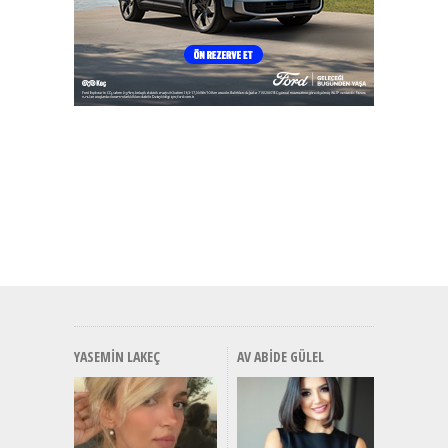
YASEMIN LAKEÇ
AV ABIDE GÜLEL
Alınır M