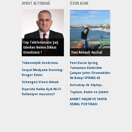
AYKUT ALTINDAĞ
ÖZEN ACAR
Alınır M
Durulma
Yönleriy
Hybrid (
Cep Telefonunuzu Şarj
Ederken Nelere Dikkat
Etmelisiniz ?
Yeni Renault Austral
Alpine A2
Çağın Ce
Tükenmişlik Sendromu
Yeni Dacia Spring
Tamamen Elektrikle
EAT8’e V
Sosyal Medyada Dunning-
Çalışan Şehir Otomobiline
Merhaba:
Kruger Etkisi
İlk Bakış! SPRING 65
Mild-Hyb
Schengen Vizesi Almak
Verimli?
Astsubay ile Söyleşi…
Dışarıda Halka Açık Wi-Fi
Crossove
Toplum, Kadın ve Şiddet
Kullanıyor musunuz?
Yaramaz
AHMET HAŞİM VE YAHYA
Puma ST
KEMAL POETİKASI
Yakıyor 
Mercede
ve En Yakı
Premium 
Hızlı Şar