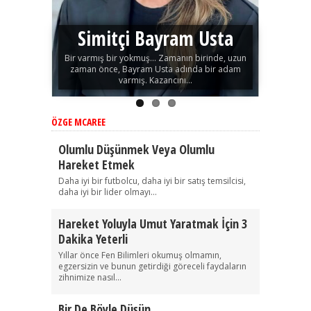
Simitçi Bayram Usta
Bir varmış bir yokmuş… Zamanın birinde, uzun
zaman önce, Bayram Usta adında bir adam
varmış. Kazancını...
ÖZGE MCAREE
Olumlu Düşünmek Veya Olumlu
Hareket Etmek
Daha iyi bir futbolcu, daha iyi bir satış temsilcisi,
daha iyi bir lider olmayı...
Hareket Yoluyla Umut Yaratmak İçin 3
Dakika Yeterli
Yıllar önce Fen Bilimleri okumuş olmamın,
egzersizin ve bunun getirdiği göreceli faydaların
zihnimize nasıl...
Bir De Böyle Düşün…