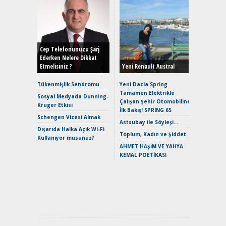
Alınır M
Durulma
Yönleriy
Hybrid (
Cep Telefonunuzu Şarj
Ederken Nelere Dikkat
Etmelisiniz ?
Yeni Renault Austral
Alpine A2
Çağın Ce
Tükenmişlik Sendromu
Yeni Dacia Spring
Tamamen Elektrikle
EAT8’e V
Sosyal Medyada Dunning-
Çalışan Şehir Otomobiline
Merhaba:
Kruger Etkisi
İlk Bakış! SPRING 65
Mild-Hyb
Schengen Vizesi Almak
Verimli?
Astsubay ile Söyleşi…
Dışarıda Halka Açık Wi-Fi
Crossove
Toplum, Kadın ve Şiddet
Kullanıyor musunuz?
Yaramaz
AHMET HAŞİM VE YAHYA
Puma ST
KEMAL POETİKASI
Yakıyor 
Mercede
ve En Yakı
Premium 
Hızlı Şar