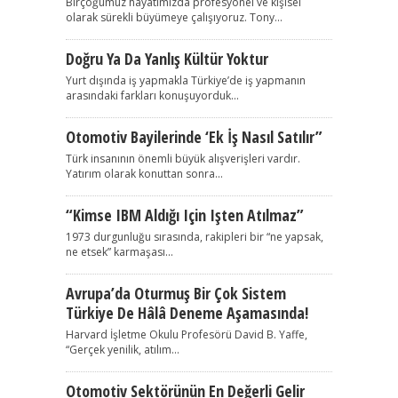
Birçoğumuz hayatımızda profesyonel ve kişisel
olarak sürekli büyümeye çalışıyoruz. Tony...
Doğru Ya Da Yanlış Kültür Yoktur
Yurt dışında iş yapmakla Türkiye’de iş yapmanın
arasındaki farkları konuşuyorduk...
Otomotiv Bayilerinde ‘Ek İş Nasıl Satılır”
Türk insanının önemli büyük alışverişleri vardır.
Yatırım olarak konuttan sonra...
“Kimse IBM Aldığı Için Işten Atılmaz”
1973 durgunluğu sırasında, rakipleri bir “ne yapsak,
ne etsek” karmaşası...
Avrupa’da Oturmuş Bir Çok Sistem
Türkiye De Hâlâ Deneme Aşamasında!
Harvard İşletme Okulu Profesörü David B. Yaffe,
“Gerçek yenilik, atılım...
Otomotiv Sektörünün En Değerli Gelir