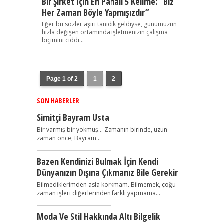
Bir Şirket İçin En Pahalı 5 Kelime: “Biz
Her Zaman Böyle Yapmışızdır”
Eğer bu sözler aşırı tanıdık geldiyse, günümüzün
hızla değişen ortamında işletmenizin çalışma
biçimini ciddi...
Page 1 of 2
1
2
SON HABERLER
Simitçi Bayram Usta
Bir varmış bir yokmuş… Zamanın birinde, uzun
zaman önce, Bayram...
Bazen Kendinizi Bulmak İçin Kendi
Dünyanızın Dışına Çıkmanız Bile Gerekir
Bilmediklerimden asla korkmam. Bilmemek, çoğu
zaman işleri diğerlerinden farklı yapmama...
Moda Ve Stil Hakkında Altı Bilgelik