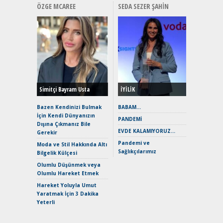
ÖZGE MCAREE
SEDA SEZER ŞAHIN
Alınır M
Durulma
Yönleriy
Hybrid (
Simitçi Bayram Usta
İYİLİK
Alpine A2
Çağın Ce
Bazen Kendinizi Bulmak
BABAM…
İçin Kendi Dünyanızın
EAT8’e V
PANDEMİ
Dışına Çıkmanız Bile
Merhaba:
EVDE KALAMIYORUZ…
Gerekir
Mild-Hyb
Pandemi ve
Verimli?
Moda ve Stil Hakkında Altı
Sağlıkçılarımız
Bilgelik Külçesi
Crossove
Yaramaz
Olumlu Düşünmek veya
Puma ST
Olumlu Hareket Etmek
Yakıyor 
Hareket Yoluyla Umut
Mercede
Yaratmak İçin 3 Dakika
ve En Yakı
Yeterli
Premium 
Hızlı Şar