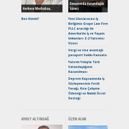
Devamında Vatandaşlık
Herkese Merhabaa,
Süreci
Alpine A2
Çağın Ce
Ben Kimim?
Yeni Uluslararası İş
Birliğimiz Grape Law Firm
EAT8’e V
PLLC aracılığı ile
Merhaba:
Amerika’da İş ve Yaşam
Mild-Hyb
İmkanları- E-2 Yatırımcı
Verimli?
Vizesi
Crossove
Vergi ve vize avantajlı
Yaramaz
pasaport hakkı-Vanuatu
Puma ST
Yakıyor 
Yatırım Yoluyla Türk
Vatandaşlığının
Mercede
Kazanılması
ve En Yakı
Premium 
Deprem Kapsamında İş
Hızlı Şar
Sözleşmesinin Fesih
Yasağı, Kısa Çalışma
Ödeneği ve Nakdi Ücret
Desteği
AYKUT ALTINDAĞ
ÖZEN ACAR