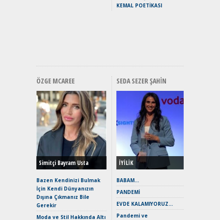
Puma ST
KEMAL POETİKASI
Yakıyor 
Mercede
ve En Yakı
Premium 
Hızlı Şar
ÖZGE MCAREE
SEDA SEZER ŞAHIN
Alınır M
Durulma
Yönleriy
Hybrid (
Simitçi Bayram Usta
İYİLİK
Alpine A2
Çağın Ce
Bazen Kendinizi Bulmak
BABAM…
İçin Kendi Dünyanızın
EAT8’e V
PANDEMİ
Dışına Çıkmanız Bile
Merhaba:
EVDE KALAMIYORUZ…
Gerekir
Mild-Hyb
Pandemi ve
Verimli?
Moda ve Stil Hakkında Altı