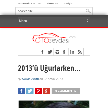
OTOMOBİL FİYATLARI
VİDEOLAR
İLETİŞİM
2013’ü Uğurlarken…
By
Hakan Alkan
on 02 Aralık 2013
0 COMMENTS
SHARE
TWEET
SHARE
SHARE