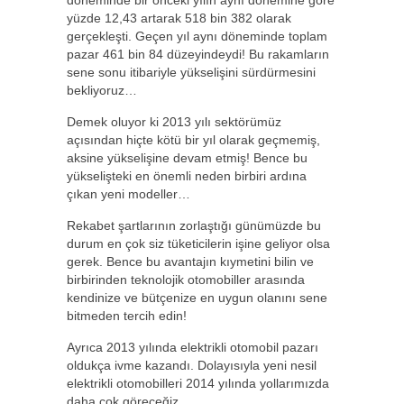
döneminde bir önceki yılın aynı dönemine göre
yüzde 12,43 artarak 518 bin 382 olarak
gerçekleşti. Geçen yıl aynı döneminde toplam
pazar 461 bin 84 düzeyindeydi! Bu rakamların
sene sonu itibariyle yükselişini sürdürmesini
bekliyoruz…
Demek oluyor ki 2013 yılı sektörümüz
açısından hiçte kötü bir yıl olarak geçmemiş,
aksine yükselişine devam etmiş! Bence bu
yükselişteki en önemli neden birbiri ardına
çıkan yeni modeller…
Rekabet şartlarının zorlaştığı günümüzde bu
durum en çok siz tüketicilerin işine geliyor olsa
gerek. Bence bu avantajın kıymetini bilin ve
birbirinden teknolojik otomobiller arasında
kendinize ve bütçenize en uygun olanını sene
bitmeden tercih edin!
Ayrıca 2013 yılında elektrikli otomobil pazarı
oldukça ivme kazandı. Dolayısıyla yeni nesil
elektrikli otomobilleri 2014 yılında yollarımızda
daha çok göreceğiz.