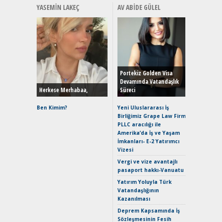
YASEMIN LAKEÇ
AV ABIDE GÜLEL
Alınır M
Durulma
Yönleriy
Hybrid (
Portekiz Golden Visa
Devamında Vatandaşlık
Herkese Merhabaa,
Süreci
Alpine A2
Çağın Ce
Ben Kimim?
Yeni Uluslararası İş
Birliğimiz Grape Law Firm
EAT8’e V
PLLC aracılığı ile
Merhaba:
Amerika’da İş ve Yaşam
Mild-Hyb
İmkanları- E-2 Yatırımcı
Verimli?
Vizesi
Crossove
Vergi ve vize avantajlı
Yaramaz
pasaport hakkı-Vanuatu
Puma ST
Yakıyor 
Yatırım Yoluyla Türk
Vatandaşlığının
Mercede
Kazanılması
ve En Yakı
Premium 
Deprem Kapsamında İş
Hızlı Şar
Sözleşmesinin Fesih