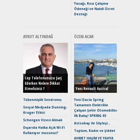
Yasağı, Kısa Çalışma
Ödeneği ve Nakdi Ücret
Desteği
AYKUT ALTINDAĞ
ÖZEN ACAR
Alınır M
Durulma
Yönleriy
Hybrid (
Cep Telefonunuzu Şarj
Ederken Nelere Dikkat
Etmelisiniz ?
Yeni Renault Austral
Alpine A2
Çağın Ce
Tükenmişlik Sendromu
Yeni Dacia Spring
Tamamen Elektrikle
EAT8’e V
Sosyal Medyada Dunning-
Çalışan Şehir Otomobiline
Merhaba:
Kruger Etkisi
İlk Bakış! SPRING 65
Mild-Hyb
Schengen Vizesi Almak
Verimli?
Astsubay ile Söyleşi…
Dışarıda Halka Açık Wi-Fi
Crossove
Toplum, Kadın ve Şiddet
Kullanıyor musunuz?
Yaramaz
AHMET HAŞİM VE YAHYA