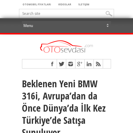
OTOMOBİL FİYATLARI
VİDEOLAR
İLETİŞİM
Beklenen Yeni BMW
316i, Avrupa’dan da
Önce Dünya’da İlk Kez
Türkiye’de Satışa
Sunuluyor…