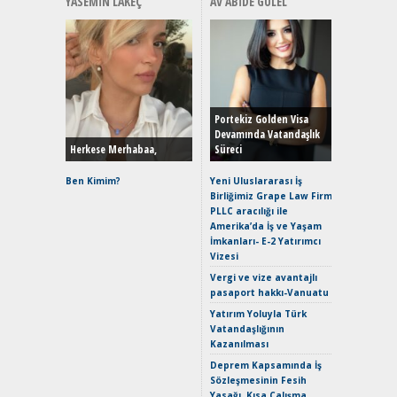
YASEMIN LAKEÇ
AV ABIDE GÜLEL
Alınır M
Durulma
Yönleriy
Hybrid (
Portekiz Golden Visa
Devamında Vatandaşlık
Herkese Merhabaa,
Süreci
Alpine A2
Çağın Ce
Ben Kimim?
Yeni Uluslararası İş
Birliğimiz Grape Law Firm
EAT8’e V
PLLC aracılığı ile
Merhaba:
Amerika’da İş ve Yaşam
Mild-Hyb
İmkanları- E-2 Yatırımcı
Verimli?
Vizesi
Crossove
Vergi ve vize avantajlı
Yaramaz
pasaport hakkı-Vanuatu
Puma ST
Yakıyor 
Yatırım Yoluyla Türk
Vatandaşlığının
Mercede
Kazanılması
ve En Yakı
Premium 
Deprem Kapsamında İş
Hızlı Şar
Sözleşmesinin Fesih
Yasağı, Kısa Çalışma