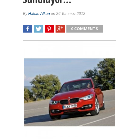
By
Hakan Alkan
on 26 Temmuz 2012
0 COMMENTS
SHARE
TWEET
SHARE
SHARE