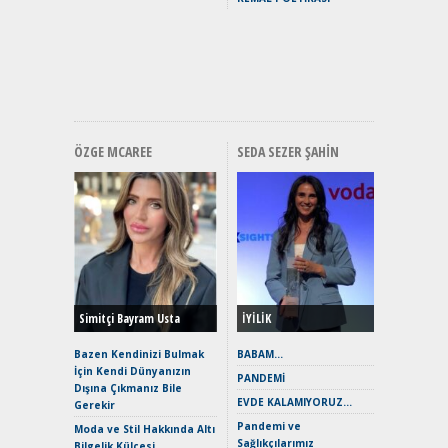
Yakıyor 
Mercede
ve En Yakı
Premium 
Hızlı Şar
ÖZGE MCAREE
SEDA SEZER ŞAHIN
Alınır M
Durulma
Yönleriy
Hybrid (
Simitçi Bayram Usta
İYİLİK
Alpine A2
Çağın Ce
Bazen Kendinizi Bulmak
BABAM…
İçin Kendi Dünyanızın
EAT8’e V
PANDEMİ
Dışına Çıkmanız Bile
Merhaba:
EVDE KALAMIYORUZ…
Gerekir
Mild-Hyb
Pandemi ve
Verimli?
Moda ve Stil Hakkında Altı
Sağlıkçılarımız
Bilgelik Külçesi