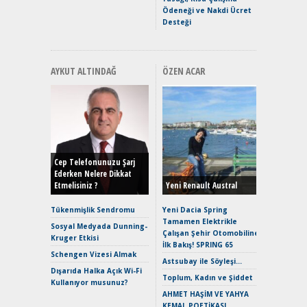
Ödeneği ve Nakdi Ücret
Desteği
AYKUT ALTINDAĞ
ÖZEN ACAR
Alınır M
Durulma
Yönleriy
Hybrid (
Cep Telefonunuzu Şarj
Ederken Nelere Dikkat
Etmelisiniz ?
Yeni Renault Austral
Alpine A2
Çağın Ce
Tükenmişlik Sendromu
Yeni Dacia Spring
Tamamen Elektrikle
EAT8’e V
Sosyal Medyada Dunning-
Çalışan Şehir Otomobiline
Merhaba:
Kruger Etkisi
İlk Bakış! SPRING 65
Mild-Hyb
Schengen Vizesi Almak
Verimli?
Astsubay ile Söyleşi…
Dışarıda Halka Açık Wi-Fi
Crossove
Toplum, Kadın ve Şiddet
Kullanıyor musunuz?
Yaramaz
AHMET HAŞİM VE YAHYA
Puma ST
KEMAL POETİKASI