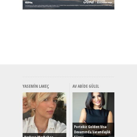
YASEMIN LAKEÇ
AV ABIDE GÜLEL
Alınır M
Durulma
Yönleriy
Hybrid (
Portekiz Golden Visa
Devamında Vatandaşlık