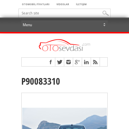
OTOMOBİL FİYATLARI
VİDEOLAR
İLETİŞİM
P90083310