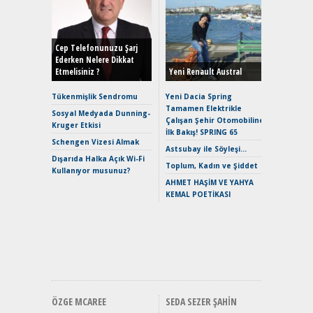
Alınır M
Durulma
Yönleriy
Hybrid (
Cep Telefonunuzu Şarj
Ederken Nelere Dikkat
Etmelisiniz ?
Yeni Renault Austral
Alpine A2
Çağın Ce
Tükenmişlik Sendromu
Yeni Dacia Spring
Tamamen Elektrikle
EAT8’e V
Sosyal Medyada Dunning-
Çalışan Şehir Otomobiline
Merhaba:
Kruger Etkisi
İlk Bakış! SPRING 65
Mild-Hyb
Schengen Vizesi Almak
Verimli?
Astsubay ile Söyleşi…
Dışarıda Halka Açık Wi-Fi
Crossove
Toplum, Kadın ve Şiddet
Kullanıyor musunuz?
Yaramaz
AHMET HAŞİM VE YAHYA
Puma ST
KEMAL POETİKASI
Yakıyor 
Mercede
ve En Yakı
Premium 
Hızlı Şar
ÖZGE MCAREE
SEDA SEZER ŞAHIN