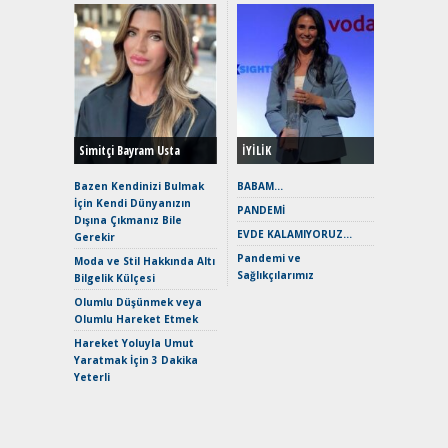
Alınır M
Durulma
Yönleriy
Hybrid (
Simitçi Bayram Usta
İYİLİK
Alpine A2
Çağın Ce
Bazen Kendinizi Bulmak
BABAM…
İçin Kendi Dünyanızın
EAT8’e V
PANDEMİ
Dışına Çıkmanız Bile
Merhaba:
EVDE KALAMIYORUZ…
Gerekir
Mild-Hyb
Pandemi ve
Verimli?
Moda ve Stil Hakkında Altı
Sağlıkçılarımız
Bilgelik Külçesi
Crossove
Yaramaz
Olumlu Düşünmek veya
Puma ST
Olumlu Hareket Etmek
Yakıyor 
Hareket Yoluyla Umut
Mercede
Yaratmak İçin 3 Dakika
ve En Yakı
Yeterli
Premium 
Hızlı Şar