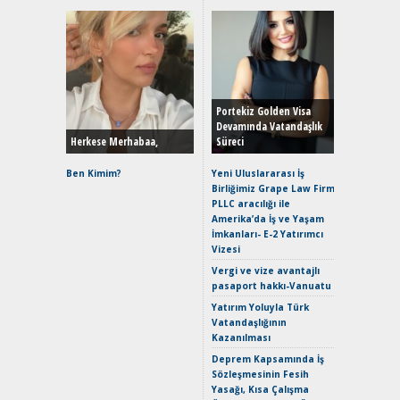
Alınır M
Durulma
Yönleriy
Hybrid (
Portekiz Golden Visa
Devamında Vatandaşlık
Herkese Merhabaa,
Süreci
Alpine A2
Çağın Ce
Ben Kimim?
Yeni Uluslararası İş
Birliğimiz Grape Law Firm
EAT8’e V
PLLC aracılığı ile
Merhaba:
Amerika’da İş ve Yaşam
Mild-Hyb
İmkanları- E-2 Yatırımcı
Verimli?
Vizesi
Crossove
Vergi ve vize avantajlı
Yaramaz
pasaport hakkı-Vanuatu
Puma ST
Yakıyor 
Yatırım Yoluyla Türk
Vatandaşlığının
Mercede
Kazanılması
ve En Yakı
Premium 
Deprem Kapsamında İş
Hızlı Şar
Sözleşmesinin Fesih
Yasağı, Kısa Çalışma