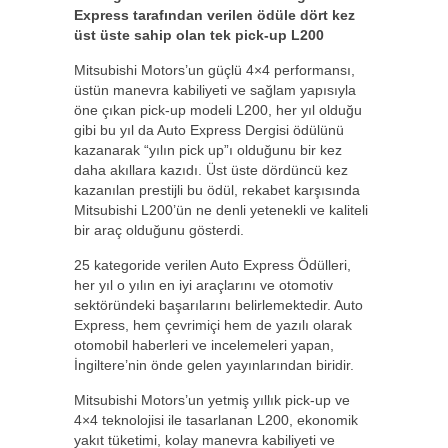
Express tarafından verilen ödüle dört kez
üst üste sahip olan tek pick-up L200
Mitsubishi Motors’un güçlü 4×4 performansı,
üstün manevra kabiliyeti ve sağlam yapısıyla
öne çıkan pick-up modeli L200, her yıl olduğu
gibi bu yıl da Auto Express Dergisi ödülünü
kazanarak “yılın pick up”ı olduğunu bir kez
daha akıllara kazıdı. Üst üste dördüncü kez
kazanılan prestijli bu ödül, rekabet karşısında
Mitsubishi L200’ün ne denli yetenekli ve kaliteli
bir araç olduğunu gösterdi.
25 kategoride verilen Auto Express Ödülleri,
her yıl o yılın en iyi araçlarını ve otomotiv
sektöründeki başarılarını belirlemektedir. Auto
Express, hem çevrimiçi hem de yazılı olarak
otomobil haberleri ve incelemeleri yapan,
İngiltere’nin önde gelen yayınlarından biridir.
Mitsubishi Motors’un yetmiş yıllık pick-up ve
4×4 teknolojisi ile tasarlanan L200, ekonomik
yakıt tüketimi, kolay manevra kabiliyeti ve