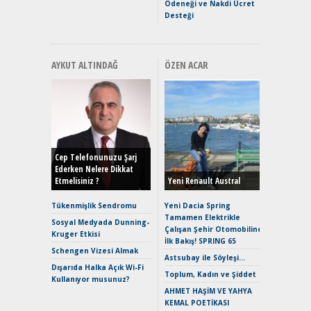
Ödeneği ve Nakdi Ücret
Desteği
AYKUT ALTINDAĞ
ÖZEN ACAR
Alınır M
Durulma
Yönleriy
Hybrid (
Cep Telefonunuzu Şarj
Ederken Nelere Dikkat
Etmelisiniz ?
Yeni Renault Austral
Alpine A2
Çağın Ce
Tükenmişlik Sendromu
Yeni Dacia Spring
Tamamen Elektrikle
EAT8’e V
Sosyal Medyada Dunning-
Çalışan Şehir Otomobiline
Merhaba:
Kruger Etkisi
İlk Bakış! SPRING 65
Mild-Hyb
Schengen Vizesi Almak
Verimli?
Astsubay ile Söyleşi…
Dışarıda Halka Açık Wi-Fi
Crossove
Toplum, Kadın ve Şiddet
Kullanıyor musunuz?
Yaramaz
AHMET HAŞİM VE YAHYA
Puma ST
KEMAL POETİKASI
Yakıyor 