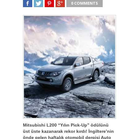
0 COMMENTS
SHARE
TWEET
SHARE
SHARE
Mitsubishi L200 “Yılın Pick-Up” ödülünü
üst üste kazanarak rekor kırdı! İngiltere’nin
önde gelen haftalık otomobil dergisi Auto