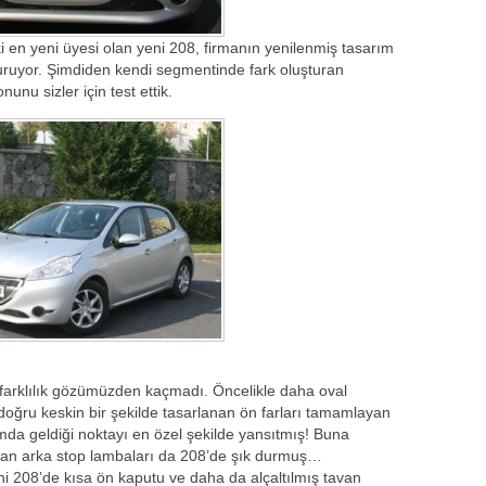
en yeni üyesi olan yeni 208, firmanın yenilenmiş tasarım
turuyor. Şimdiden kendi segmentinde fark oluşturan
nunu sizler için test ettik.
 farklılık gözümüzden kaçmadı. Öncelikle daha oval
doğru keskin bir şekilde tasarlanan ön farları tamamlayan
ımda geldiği noktayı en özel şekilde yansıtmış! Buna
anan arka stop lambaları da 208’de şık durmuş…
i 208’de kısa ön kaputu ve daha da alçaltılmış tavan