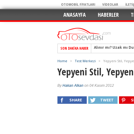
OTOMOBİL FİYATLARI
VİDEOLAR
İLETİ
ANASAYFA
HABERLER
T
SON DAKIKA HABER
Alpine A290 GTS: Diji
EAT8’e Veda, Elektriğ
Home
>
Test Merkezi
>
Yepyeni Stil, Yepye
Crossover Dünyasını
Yepyeni Stil, Yepyen
Mercedes-Benz Otomoti
Keskin Hatlar, GR Ru
By
Hakan Alkan
on 04 Kasım 2012
Geleceğin Kompakt El
SHARE
TWEET
S
Pazarın Lideri, Jurini
Hem Şehirli Hem Tasa
TURKA’nın Dev Ağı İçin
Alınır mı? Uzak mı D