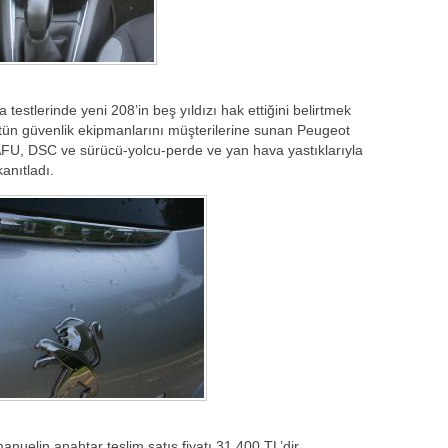
estlerinde yeni 208’in beş yıldızı hak ettiğini belirtmek
stün güvenlik ekipmanlarını müşterilerine sunan Peugeot
AFU, DSC ve sürücü-yolcu-perde ve yan hava yastıklarıyla
anıtladı.
anuelin anahtar teslim satış fiyatı 31.400 TL’dir.