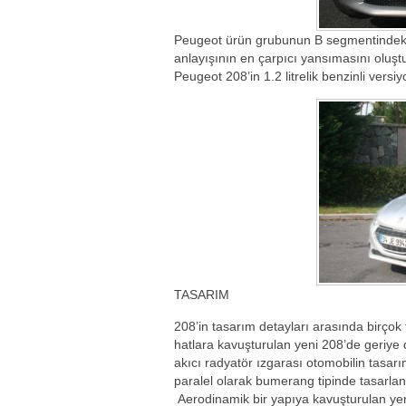
Peugeot ürün grubunun B segmentindeki 
anlayışının en çarpıcı yansımasını oluş
Peugeot 208’in 1.2 litrelik benzinli versiyo
TASARIM
208’in tasarım detayları arasında birçok
hatlara kavuşturulan yeni 208’de geriye 
akıcı radyatör ızgarası otomobilin tasar
paralel olarak bumerang tipinde tasarl
Aerodinamik bir yapıya kavuşturulan yen