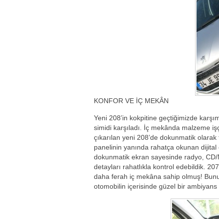
KONFOR VE İÇ MEKÂN
Yeni 208’in kokpitine geçtiğimizde karşım
simidi karşıladı. İç mekânda malzeme işçil
çıkarılan yeni 208’de dokunmatik olarak
panelinin yanında rahatça okunan dijita
dokunmatik ekran sayesinde radyo, CD/MP3
detayları rahatlıkla kontrol edebildik. 20
daha ferah iç mekâna sahip olmuş! Bununl
otomobilin içerisinde güzel bir ambiyans