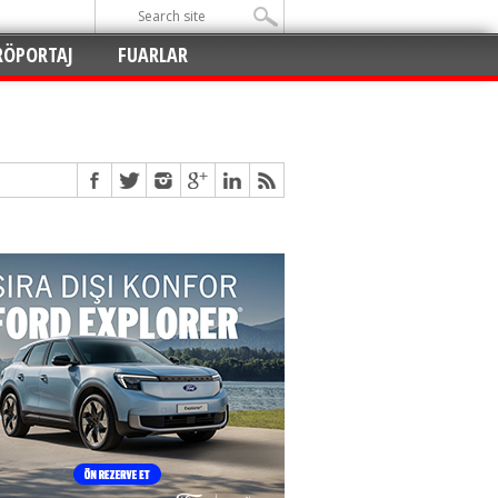
RÖPORTAJ
FUARLAR
Açıldı
!
!