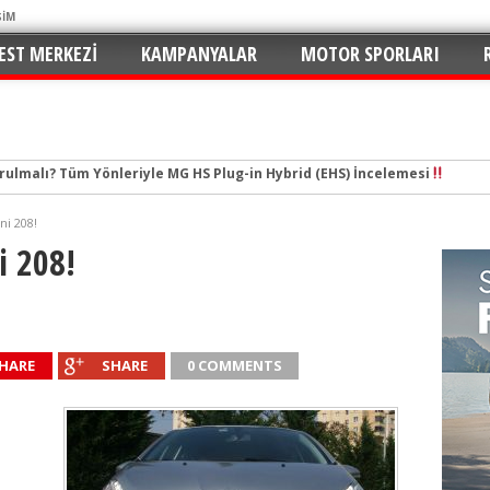
ŞİM
EST MERKEZI
KAMPANYALAR
MOTOR SPORLARI
tal Çağın Cep Roketi
e Merhaba: C5 Aircross 1.2 Mild-Hybrid ile Ne Kadar Verimli?
ni 208!
n Yaramaz Çocuğu: 2026 Puma ST-Line Hem Az Yakıyor Hem Şımartıyor
i 208!
v ve En Yakıt İş Birliği ile Premium Konseptli İlk Hızlı Şarj İstasyonu 
hu ve Maksimum Tasarruf: Toyota C-HR 1.8 Hybrid GR Sport İncelemesi
ektrikli SUV Standartları Yeniden Yazılıyor: Kia EV3 Direksiyonundayız
HARE
SHARE
0 COMMENTS
n de Favorisi: Renault Clio İkinci Kez “Türkiye’de Yılın Otomobili” Seçildi
rruflu: Yeni Peugeot 2008 Hybrid e-DCS6
 İmzalar Atıldı: 81 İlde 249 İstasyon
urulmalı? Tüm Yönleriyle MG HS Plug-in Hybrid (EHS) İncelemesi