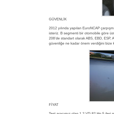
GÜVENLİK
2012 yılında yapılan EuroNCAP çarpışma t
isteriz. B segmenti bir otomobile göre ü
208’de standart olarak ABS, EBD, ESP, 
güvenliğe ne kadar önem verdiğini bize k
FİYAT
Test aracımız olan 1.2 VTi 82 Hp 5 ileri m