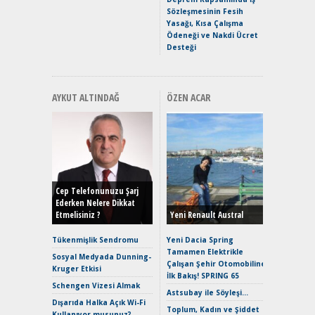
Hızlı Şar
Sözleşmesinin Fesih
Yasağı, Kısa Çalışma
Ödeneği ve Nakdi Ücret
Desteği
AYKUT ALTINDAĞ
ÖZEN ACAR
Alınır M
Durulma
Yönleriy
Hybrid (
Cep Telefonunuzu Şarj
Ederken Nelere Dikkat
Etmelisiniz ?
Yeni Renault Austral
Alpine A2
Çağın Ce
Tükenmişlik Sendromu
Yeni Dacia Spring
Tamamen Elektrikle
EAT8’e V
Sosyal Medyada Dunning-
Çalışan Şehir Otomobiline
Merhaba:
Kruger Etkisi
İlk Bakış! SPRING 65
Mild-Hyb
Schengen Vizesi Almak
Verimli?
Astsubay ile Söyleşi…
Dışarıda Halka Açık Wi-Fi
Crossove
Toplum, Kadın ve Şiddet
Kullanıyor musunuz?