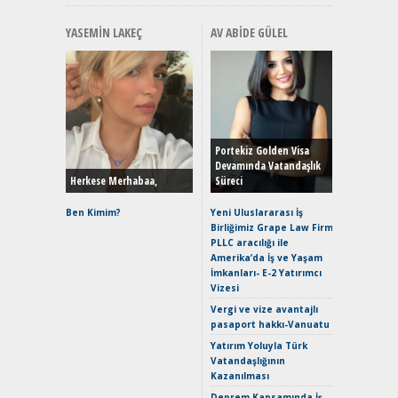
YASEMIN LAKEÇ
AV ABIDE GÜLEL
Alınır M
Durulma
Yönleriy
Hybrid (
Portekiz Golden Visa
Devamında Vatandaşlık
Herkese Merhabaa,
Süreci
Alpine A2
Çağın Ce
Ben Kimim?
Yeni Uluslararası İş
Birliğimiz Grape Law Firm
EAT8’e V
PLLC aracılığı ile
Merhaba:
Amerika’da İş ve Yaşam
Mild-Hyb
İmkanları- E-2 Yatırımcı
Verimli?
Vizesi
Crossove
Vergi ve vize avantajlı
Yaramaz
pasaport hakkı-Vanuatu
Puma ST
Yakıyor 
Yatırım Yoluyla Türk
Vatandaşlığının
Mercede
Kazanılması
ve En Yakı
Premium 
Deprem Kapsamında İş