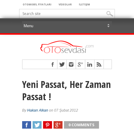
OTOMOBİL FİYATLARI
VİDEOLAR
İLETİŞİM
Yeni Passat, Her Zaman
Passat !
By
Hakan Alkan
on 07 Şubat 2012
0 COMMENTS
SHARE
TWEET
SHARE
SHARE