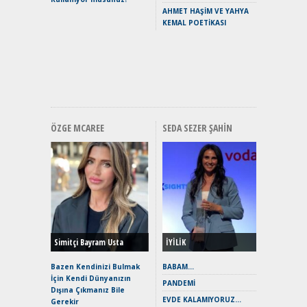
Yaramaz
AHMET HAŞİM VE YAHYA
Puma ST
KEMAL POETİKASI
Yakıyor 
Mercede
ve En Yakı
Premium 
Hızlı Şar
ÖZGE MCAREE
SEDA SEZER ŞAHIN
Alınır M
Durulma
Yönleriy
Hybrid (
Simitçi Bayram Usta
İYİLİK
Alpine A2
Çağın Ce
Bazen Kendinizi Bulmak
BABAM…
İçin Kendi Dünyanızın
EAT8’e V
PANDEMİ
Dışına Çıkmanız Bile
Merhaba:
EVDE KALAMIYORUZ…
Gerekir
Mild-Hyb