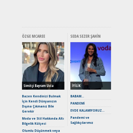
ve En Yakı
Premium 
Hızlı Şar
ÖZGE MCAREE
SEDA SEZER ŞAHIN
Alınır M
Durulma
Yönleriy
Hybrid (
Simitçi Bayram Usta
İYİLİK
Alpine A2
Çağın Ce
Bazen Kendinizi Bulmak
BABAM…
İçin Kendi Dünyanızın
EAT8’e V
PANDEMİ
Dışına Çıkmanız Bile
Merhaba:
EVDE KALAMIYORUZ…
Gerekir
Mild-Hyb
Pandemi ve
Verimli?
Moda ve Stil Hakkında Altı
Sağlıkçılarımız
Bilgelik Külçesi
Crossove
Yaramaz
Olumlu Düşünmek veya