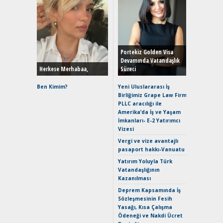
Alınır M
Durulma
Yönleriy
Hybrid (
Portekiz Golden Visa
Devamında Vatandaşlık
Herkese Merhabaa,
Süreci
Alpine A2
Çağın Ce
Ben Kimim?
Yeni Uluslararası İş
Birliğimiz Grape Law Firm
EAT8’e V
PLLC aracılığı ile
Merhaba:
Amerika’da İş ve Yaşam
Mild-Hyb
İmkanları- E-2 Yatırımcı
Verimli?
Vizesi
Crossove
Vergi ve vize avantajlı
Yaramaz
pasaport hakkı-Vanuatu
Puma ST
Yakıyor 
Yatırım Yoluyla Türk
Vatandaşlığının
Mercede
Kazanılması
ve En Yakı
Premium 
Deprem Kapsamında İş
Hızlı Şar
Sözleşmesinin Fesih
Yasağı, Kısa Çalışma
Ödeneği ve Nakdi Ücret