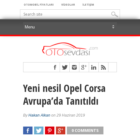
OTOMOBİL FİYATLARI
VİDEOLAR
İLETİŞİM
Yeni nesil Opel Corsa
Avrupa’da Tanıtıldı
By
Hakan Alkan
on 29 Haziran 2019
0 COMMENTS
SHARE
TWEET
SHARE
SHARE