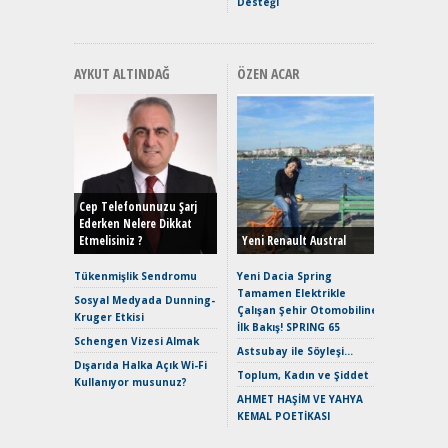
Desteği
AYKUT ALTINDAĞ
ÖZEN ACAR
Alınır M
Durulma
Yönleriy
Hybrid (
Cep Telefonunuzu Şarj
Ederken Nelere Dikkat
Etmelisiniz ?
Yeni Renault Austral
Alpine A2
Çağın Ce
Tükenmişlik Sendromu
Yeni Dacia Spring
Tamamen Elektrikle
EAT8’e V
Sosyal Medyada Dunning-
Çalışan Şehir Otomobiline
Merhaba:
Kruger Etkisi
İlk Bakış! SPRING 65
Mild-Hyb
Schengen Vizesi Almak
Verimli?
Astsubay ile Söyleşi…
Dışarıda Halka Açık Wi-Fi
Crossove
Toplum, Kadın ve Şiddet
Kullanıyor musunuz?
Yaramaz
AHMET HAŞİM VE YAHYA
Puma ST
KEMAL POETİKASI
Yakıyor 
Mercede