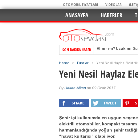
OTOMOBİL FİYATLARI
VİDEOLAR
İLETİ
ANASAYFA
HABERLER
T
SON DAKIKA HABER
Alpine A290 GTS: Diji
EAT8’e Veda, Elektriğ
Home
>
Fuarlar
>
Yeni Nesil Haylaz Elektrikl
Crossover Dünyasını
Yeni Nesil Haylaz Ele
Mercedes-Benz Otomoti
Keskin Hatlar, GR Ru
By
Hakan Alkan
on 09 Ocak 2017
Geleceğin Kompakt El
SHARE
TWEET
S
Pazarın Lideri, Jurini
Hem Şehirli Hem Tasa
Şehir içi kullanımda en uygun seçene
TURKA’nın Dev Ağı İçin
elektrili otomobiller, kompakt tasarım 
harmanlandığında yoğun şehir trafiğ
Alınır mı? Uzak mı D
“hayat kurtarıcı” olabiliyor.