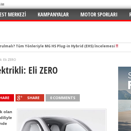
ŞİM
EST MERKEZI
KAMPANYALAR
MOTOR SPORLARI
tal Çağın Cep Roketi
e Merhaba: C5 Aircross 1.2 Mild-Hybrid ile Ne Kadar Verimli?
i: Eli ZERO
n Yaramaz Çocuğu: 2026 Puma ST-Line Hem Az Yakıyor Hem Şımartıyor
ktrikli: Eli ZERO
v ve En Yakıt İş Birliği ile Premium Konseptli İlk Hızlı Şarj İstasyonu 
hu ve Maksimum Tasarruf: Toyota C-HR 1.8 Hybrid GR Sport İncelemesi
ektrikli SUV Standartları Yeniden Yazılıyor: Kia EV3 Direksiyonundayız
HARE
SHARE
0 COMMENTS
n de Favorisi: Renault Clio İkinci Kez “Türkiye’de Yılın Otomobili” Seçildi
rruflu: Yeni Peugeot 2008 Hybrid e-DCS6
k olan
 İmzalar Atıldı: 81 İlde 249 İstasyon
diliyle
inde
urulmalı? Tüm Yönleriyle MG HS Plug-in Hybrid (EHS) İncelemesi