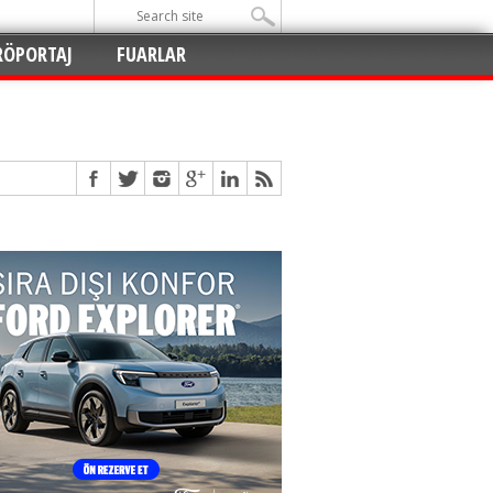
RÖPORTAJ
FUARLAR
Açıldı
!
!