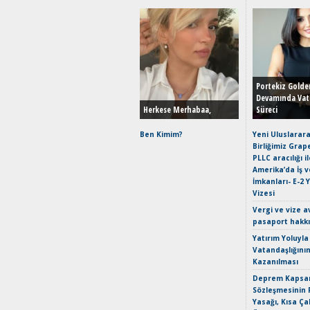
Portekiz Golde
Devamında Vat
Herkese Merhabaa,
Süreci
Ben Kimim?
Yeni Uluslarara
Birliğimiz Grap
PLLC aracılığı i
Amerika’da İş 
İmkanları- E-2 
Vizesi
Vergi ve vize a
pasaport hakk
Yatırım Yoluyla
Vatandaşlığını
Kazanılması
Deprem Kapsam
Sözleşmesinin 
Yasağı, Kısa Ça