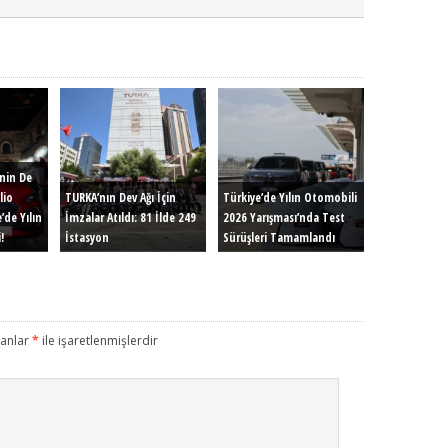
inin De
lio
TURKA’nın Dev Ağı İçin
Türkiye’de Yılın Otomobili
’de Yılın
İmzalar Atıldı: 81 İlde 249
2026 Yarışması’nda Test
!
İstasyon
Sürüşleri Tamamlandı
lanlar
*
ile işaretlenmişlerdir