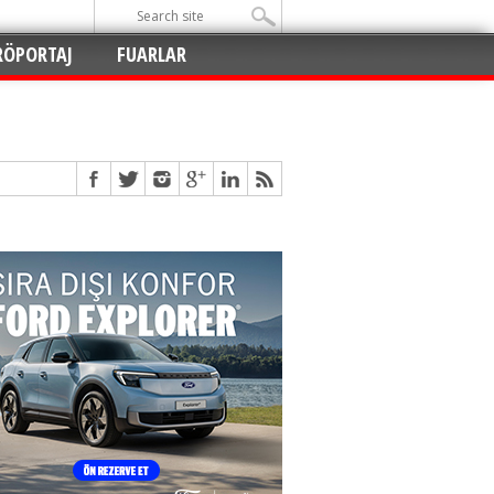
RÖPORTAJ
FUARLAR
Açıldı
!
!