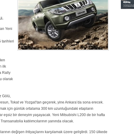
u.
lan Yeni
tarihleri
nden
 ilk
a Rally
u olarak
z Gölü,
resun, Tokat ve Yozgat’tan geçerek, yine Ankara’da sona erecek.
ak için günlük ortalama 300 km uzunluğundaki etapların
cılar eşsiz bir deneyim yaşayacak. Yeni Mitsubishi L200 de bir hafta
 Transanatolia katılımcılarının yanında olacak.
larının değişen ihtiyaçlarını karşılamak üzere geliştirdi. 150 ülkede