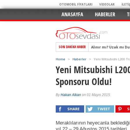
OTOMOBİL FİYATLARI
VİDEOLAR
İLETİ
ANASAYFA
HABERLER
T
Alınır mı? Uzak mı D
SON DAKIKA HABER
Alpine A290 GTS: Diji
Home
>
Haberler
>
Yeni Mitsubishi L200 T
EAT8’e Veda, Elektriğ
Yeni Mitsubishi L20
Crossover Dünyasını
Sponsoru Oldu!
Mercedes-Benz Otomoti
Keskin Hatlar, GR Ru
By
Hakan Alkan
on 01 Mayıs 2015
Geleceğin Kompakt El
Pazarın Lideri, Jurini
SHARE
TWEET
S
Hem Şehirli Hem Tasa
Meraklılarının heyecanla beklediği
TURKA’nın Dev Ağı İçin
yıl 22 – 29 Ağustos 2015 tarihleri