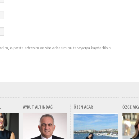
adım, e-posta adresim ve site adresim bu tarayıcıya kaydedilsin.
L
AYKUT ALTINDAĞ
ÖZEN ACAR
ÖZGE MC
Alınır Mı? Uzak Mı
Alınır Mı? Uzak Mı
Alınır M
Alınır 
Durulmalı? Tüm
Durulmalı? Tüm
Durulma
Durulm