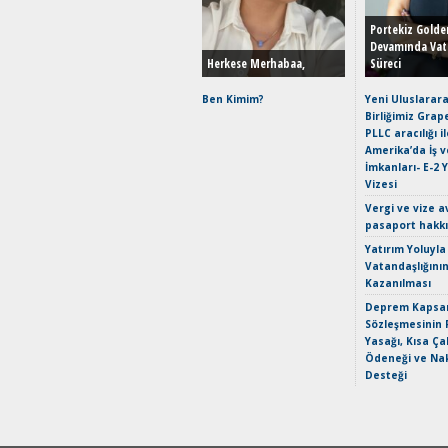
Portekiz Golde
Devamında Vat
Herkese Merhabaa,
Süreci
Ben Kimim?
Yeni Uluslarara
Birliğimiz Grap
PLLC aracılığı i
Amerika’da İş 
İmkanları- E-2 
Vizesi
Vergi ve vize a
pasaport hakk
Yatırım Yoluyla
Vatandaşlığını
Kazanılması
Deprem Kapsam
Sözleşmesinin 
Yasağı, Kısa Ça
Ödeneği ve Nak
Desteği