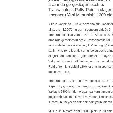
arasında gerçekleştirilecek 5.
Transanatolia Rally Raid’in ulaşım
sponsoru Yeni Mitsubishi L200 old
Yılın 2. yarısında Türkiye pazarına sunulacak o
Mitsubishi L200’ün ulaşım sponsoru olduğu 5.
Transanatolia Rally Raid, 22 – 29 Ağustos 2015 
arasında gerçekleştirilecek. Transanatolia ralli
motosikletleri, arazi araçları, ATV ve buggy’lerin
katılımıyla; zorlu toprak, çamur ve su geçişleri
oluşan parkurda, tam 7 gün sürecek. Türkiye’nin
“rally raid”i olma özelliğini taşıyan Transanatoli
Raid’e Yeni Mitsubishi L200’ler ulaşım sponsor
destek verecek.
Transanatolia, Ankara’dan verilecek start ile Tu
Kapadokya, Sivas, Erzincan, Erzurum, Kars, Gi
Yaklaşık 2800 km’den oluşan parkuru tamamlam
geçileceği ralli raid’te yerli ve yabancı katılım
sürecek bu heyecan fırtınasındaki yerini alarak,
Mitsubishi Motors, Yeni L200’ü pick-up kullanıcı