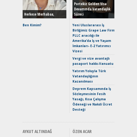
Hybrid (
Portekiz Golden Visa
Devamında Vatandaşlık
Herkese Merhabaa,
Süreci
Alpine A2
Çağın Ce
Ben Kimim?
Yeni Uluslararası İş
Birliğimiz Grape Law Firm
EAT8’e V
PLLC aracılığı ile
Merhaba:
Amerika’da İş ve Yaşam
Mild-Hyb
İmkanları- E-2 Yatırımcı
Verimli?
Vizesi
Crossove
Vergi ve vize avantajlı
Yaramaz
pasaport hakkı-Vanuatu
Puma ST
Yakıyor 
Yatırım Yoluyla Türk
Vatandaşlığının
Mercede
Kazanılması
ve En Yakı
Premium 
Deprem Kapsamında İş
Hızlı Şar
Sözleşmesinin Fesih
Yasağı, Kısa Çalışma
Ödeneği ve Nakdi Ücret
Desteği
AYKUT ALTINDAĞ
ÖZEN ACAR