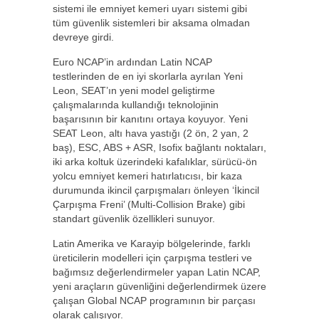
sistemi ile emniyet kemeri uyarı sistemi gibi
tüm güvenlik sistemleri bir aksama olmadan
devreye girdi.
Euro NCAP’in ardından Latin NCAP
testlerinden de en iyi skorlarla ayrılan Yeni
Leon, SEAT’ın yeni model geliştirme
çalışmalarında kullandığı teknolojinin
başarısının bir kanıtını ortaya koyuyor. Yeni
SEAT Leon, altı hava yastığı (2 ön, 2 yan, 2
baş), ESC, ABS + ASR, Isofix bağlantı noktaları,
iki arka koltuk üzerindeki kafalıklar, sürücü-ön
yolcu emniyet kemeri hatırlatıcısı, bir kaza
durumunda ikincil çarpışmaları önleyen ‘İkincil
Çarpışma Freni’ (Multi-Collision Brake) gibi
standart güvenlik özellikleri sunuyor.
Latin Amerika ve Karayip bölgelerinde, farklı
üreticilerin modelleri için çarpışma testleri ve
bağımsız değerlendirmeler yapan Latin NCAP,
yeni araçların güvenliğini değerlendirmek üzere
çalışan Global NCAP programının bir parçası
olarak çalışıyor.