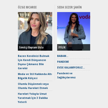
ÖZGE MCAREE
SEDA SEZER ŞAHIN
Alınır M
Durulma
Yönleriy
Hybrid (
Simitçi Bayram Usta
İYİLİK
Alpine A2
Çağın Ce
Bazen Kendinizi Bulmak
BABAM…
İçin Kendi Dünyanızın
EAT8’e V
PANDEMİ
Dışına Çıkmanız Bile
Merhaba:
EVDE KALAMIYORUZ…
Gerekir
Mild-Hyb
Pandemi ve
Verimli?
Moda ve Stil Hakkında Altı
Sağlıkçılarımız
Bilgelik Külçesi
Crossove
Yaramaz
Olumlu Düşünmek veya
Puma ST
Olumlu Hareket Etmek
Yakıyor 
Hareket Yoluyla Umut
Mercede
Yaratmak İçin 3 Dakika
ve En Yakı
Yeterli
Premium 