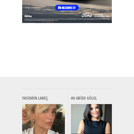
YASEMIN LAKEÇ
AV ABIDE GÜLEL
Alınır M
Durulma
Yönleriy