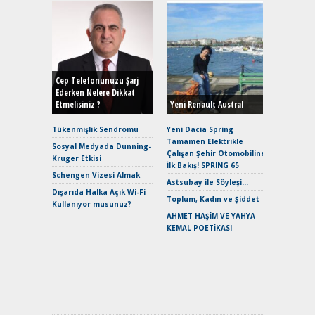
Alınır M
Durulma
Yönleriy
Hybrid (
Cep Telefonunuzu Şarj
Ederken Nelere Dikkat
Etmelisiniz ?
Yeni Renault Austral
Alpine A2
Çağın Ce
Tükenmişlik Sendromu
Yeni Dacia Spring
Tamamen Elektrikle
EAT8’e V
Sosyal Medyada Dunning-
Çalışan Şehir Otomobiline
Merhaba:
Kruger Etkisi
İlk Bakış! SPRING 65
Mild-Hyb
Schengen Vizesi Almak
Verimli?
Astsubay ile Söyleşi…
Dışarıda Halka Açık Wi-Fi
Crossove
Toplum, Kadın ve Şiddet
Kullanıyor musunuz?
Yaramaz
AHMET HAŞİM VE YAHYA
Puma ST
KEMAL POETİKASI
Yakıyor 
Mercede
ve En Yakı
Premium 
Hızlı Şar