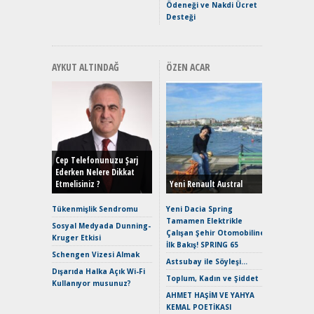
Ödeneği ve Nakdi Ücret
Desteği
AYKUT ALTINDAĞ
ÖZEN ACAR
Alınır M
Durulma
Yönleriy
Hybrid (
Cep Telefonunuzu Şarj
Ederken Nelere Dikkat
Etmelisiniz ?
Yeni Renault Austral
Alpine A2
Çağın Ce
Tükenmişlik Sendromu
Yeni Dacia Spring
Tamamen Elektrikle
EAT8’e V
Sosyal Medyada Dunning-
Çalışan Şehir Otomobiline
Merhaba:
Kruger Etkisi
İlk Bakış! SPRING 65
Mild-Hyb
Schengen Vizesi Almak
Verimli?
Astsubay ile Söyleşi…
Dışarıda Halka Açık Wi-Fi
Crossove
Toplum, Kadın ve Şiddet
Kullanıyor musunuz?
Yaramaz
AHMET HAŞİM VE YAHYA
Puma ST
KEMAL POETİKASI
Yakıyor 