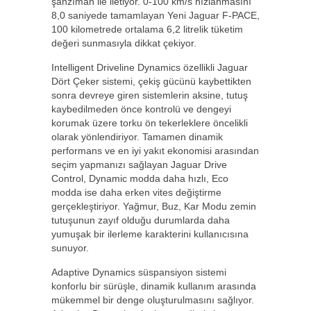
şanzıman ile iletiyor. 0-100 km/s hızlanmasını
8,0 saniyede tamamlayan Yeni Jaguar F-PACE,
100 kilometrede ortalama 6,2 litrelik tüketim
değeri sunmasıyla dikkat çekiyor.
Intelligent Driveline Dynamics özellikli Jaguar
Dört Çeker sistemi, çekiş gücünü kaybettikten
sonra devreye giren sistemlerin aksine, tutuş
kaybedilmeden önce kontrolü ve dengeyi
korumak üzere torku ön tekerleklere öncelikli
olarak yönlendiriyor. Tamamen dinamik
performans ve en iyi yakıt ekonomisi arasından
seçim yapmanızı sağlayan Jaguar Drive
Control, Dynamic modda daha hızlı, Eco
modda ise daha erken vites değiştirme
gerçekleştiriyor. Yağmur, Buz, Kar Modu zemin
tutuşunun zayıf olduğu durumlarda daha
yumuşak bir ilerleme karakterini kullanıcısına
sunuyor.
Adaptive Dynamics süspansiyon sistemi
konforlu bir sürüşle, dinamik kullanım arasında
mükemmel bir denge oluşturulmasını sağlıyor.