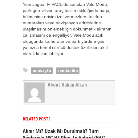
Yeni Jaguar F-PACE’de sunulan Vale Modu,
park görevlisine araç teslim edildiğinde bagaj
bölmesine erişim izni vermezken, telefon
numaraları veya navigasyon adreslerine
ulaşılmasını önlemek için dokunmatik ekranın
çalışmasını da engelliyor. Vale Modu açık
olduğunda kameralar ve park yardımı gibi
yalnızca temel sürücü destek özellikleri aktif
olarak kullanılabiliyor.
anasayfa
sondakika
About Hakan Alkan
RELATED POSTS
Alınır Mı? Uzak Mı Durulmalı? Tüm
Yönleriyle MG HS Plug-In Hybrid (EHS)