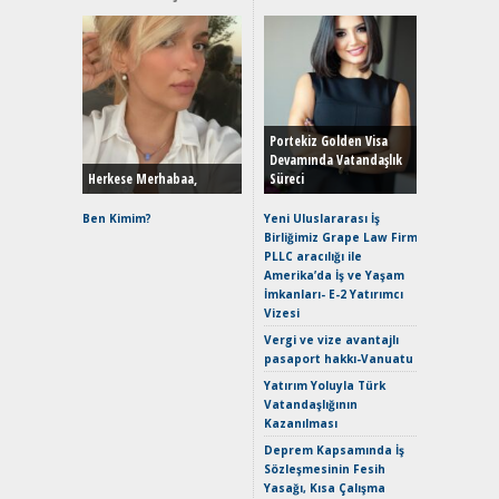
Alınır M
Durulma
Yönleriy
Hybrid (
Portekiz Golden Visa
Devamında Vatandaşlık
Herkese Merhabaa,
Süreci
Alpine A2
Çağın Ce
Ben Kimim?
Yeni Uluslararası İş
Birliğimiz Grape Law Firm
EAT8’e V
PLLC aracılığı ile
Merhaba:
Amerika’da İş ve Yaşam
Mild-Hyb
İmkanları- E-2 Yatırımcı
Verimli?
Vizesi
Crossove
Vergi ve vize avantajlı
Yaramaz
pasaport hakkı-Vanuatu
Puma ST
Yakıyor 
Yatırım Yoluyla Türk
Vatandaşlığının
Mercede
Kazanılması
ve En Yakı
Premium 
Deprem Kapsamında İş
Hızlı Şar
Sözleşmesinin Fesih
Yasağı, Kısa Çalışma