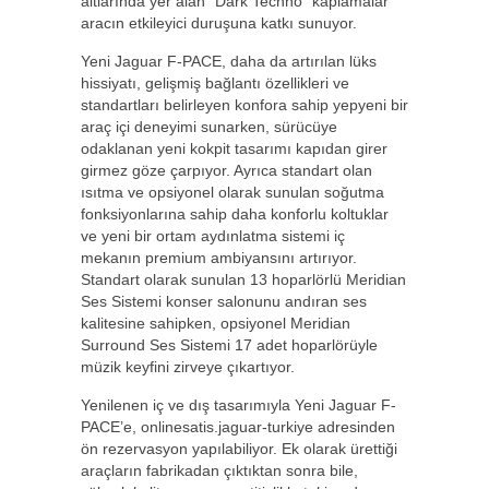
altlarında yer alan “Dark Techno” kaplamalar
aracın etkileyici duruşuna katkı sunuyor.
Yeni Jaguar F-PACE, daha da artırılan lüks
hissiyatı, gelişmiş bağlantı özellikleri ve
standartları belirleyen konfora sahip yepyeni bir
araç içi deneyimi sunarken, sürücüye
odaklanan yeni kokpit tasarımı kapıdan girer
girmez göze çarpıyor. Ayrıca standart olan
ısıtma ve opsiyonel olarak sunulan soğutma
fonksiyonlarına sahip daha konforlu koltuklar
ve yeni bir ortam aydınlatma sistemi iç
mekanın premium ambiyansını artırıyor.
Standart olarak sunulan 13 hoparlörlü Meridian
Ses Sistemi konser salonunu andıran ses
kalitesine sahipken, opsiyonel Meridian
Surround Ses Sistemi 17 adet hoparlörüyle
müzik keyfini zirveye çıkartıyor.
Yenilenen iç ve dış tasarımıyla Yeni Jaguar F-
PACE’e, onlinesatis.jaguar-turkiye adresinden
ön rezervasyon yapılabiliyor. Ek olarak ürettiği
araçların fabrikadan çıktıktan sonra bile,