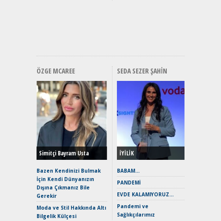
Mercede
ve En Yakı
Premium 
Hızlı Şar
ÖZGE MCAREE
SEDA SEZER ŞAHIN
Alınır M
Durulma
Yönleriy
Hybrid (
Simitçi Bayram Usta
İYİLİK
Alpine A2
Çağın Ce
Bazen Kendinizi Bulmak
BABAM…
İçin Kendi Dünyanızın
EAT8’e V
PANDEMİ
Dışına Çıkmanız Bile
Merhaba:
EVDE KALAMIYORUZ…
Gerekir
Mild-Hyb
Pandemi ve
Verimli?
Moda ve Stil Hakkında Altı
Sağlıkçılarımız
Bilgelik Külçesi
Crossove