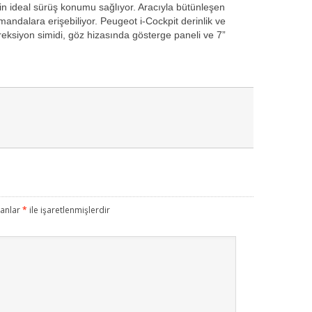
in ideal sürüş konumu sağlıyor. Aracıyla bütünleşen
andalara erişebiliyor. Peugeot i-Cockpit derinlik ve
reksiyon simidi, göz hizasında gösterge paneli ve 7”
lanlar
*
ile işaretlenmişlerdir