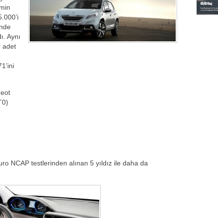
emin
5.000’i
inde
ı. Aynı
0 adet
1’ini
geot
T0)
ro NCAP testlerinden alınan 5 yıldız ile daha da