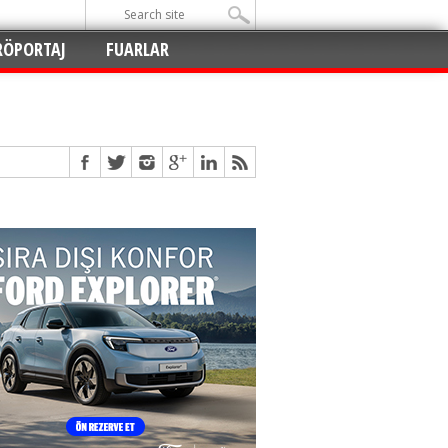
RÖPORTAJ
FUARLAR
Açıldı
!
!