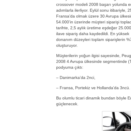
crossover modeli 2008 başarı yolunda 
adımlarla ilerliyor. Eylül sonu itibariyle, 2
Fransa’da olmak üzere 30 Avrupa ülkes
54.000’in üzerinde müşteri siparişi toplad
tarihte, 2,5 aylık üretime eşdeğer 25.00
ilave sipariş daha kaydedildi. En yüksek
donanım düzeyleri toplam siparişlerin %7
oluşturuyor.
Müşterilerin yoğun ilgisi sayesinde, Peu
2008 4 Avrupa ülkesinde segmentinde (
podyuma çıktı:
– Danimarka’da 2nci,
– Fransa, Portekiz ve Hollanda’da 3ncü.
Bu olumlu ticari dinamik bundan böyle Eu
güçlenecek.