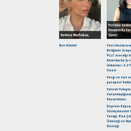
Portekiz Golde
Devamında Vat
Herkese Merhabaa,
Süreci
Ben Kimim?
Yeni Uluslarara
Birliğimiz Grap
PLLC aracılığı i
Amerika’da İş 
İmkanları- E-2 
Vizesi
Vergi ve vize a
pasaport hakk
Yatırım Yoluyla
Vatandaşlığını
Kazanılması
Deprem Kapsam
Sözleşmesinin 
Yasağı, Kısa Ça
Ödeneği ve Nak
Desteği