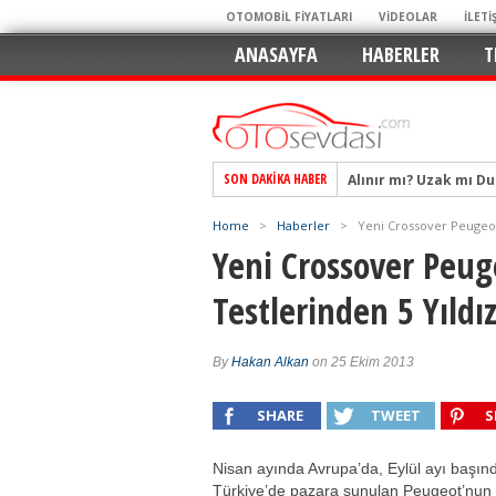
OTOMOBİL FİYATLARI
VİDEOLAR
İLETİ
ANASAYFA
HABERLER
T
Alınır mı? Uzak mı D
SON DAKIKA HABER
Alpine A290 GTS: Diji
EAT8’e Veda, Elektriğ
Home
>
Haberler
>
Yeni Crossover Peugeot
Yeni Crossover Peu
Crossover Dünyasını
Mercedes-Benz Otomoti
Testlerinden 5 Yıldız
Keskin Hatlar, GR Ru
Geleceğin Kompakt El
By
Hakan Alkan
on 25 Ekim 2013
Pazarın Lideri, Jurini
SHARE
TWEET
S
Hem Şehirli Hem Tasa
TURKA’nın Dev Ağı İçin
Nisan ayında Avrupa’da, Eylül ayı başın
Türkiye’de pazara sunulan Peugeot’nun 