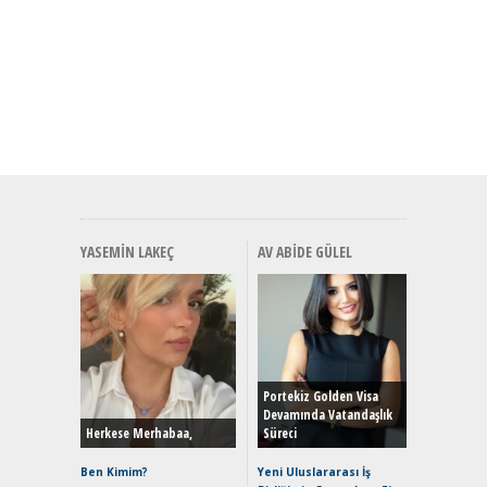
YASEMIN LAKEÇ
AV ABIDE GÜLEL
Alınır M
Durulma
Yönleriy
Hybrid (
Portekiz Golden Visa
Devamında Vatandaşlık
Herkese Merhabaa,
Süreci
Alpine A2
Çağın Ce
Ben Kimim?
Yeni Uluslararası İş