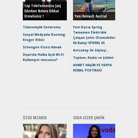
Hybrid (
Cep Telefonunuzu Şarj
Ederken Nelere Dikkat
Etmelisiniz ?
Yeni Renault Austral
Alpine A2
Çağın Ce
Tükenmişlik Sendromu
Yeni Dacia Spring
Tamamen Elektrikle
EAT8’e V
Sosyal Medyada Dunning-
Çalışan Şehir Otomobiline
Merhaba:
Kruger Etkisi
İlk Bakış! SPRING 65
Mild-Hyb
Schengen Vizesi Almak
Verimli?
Astsubay ile Söyleşi…
Dışarıda Halka Açık Wi-Fi
Crossove
Toplum, Kadın ve Şiddet
Kullanıyor musunuz?
Yaramaz
AHMET HAŞİM VE YAHYA
Puma ST
KEMAL POETİKASI
Yakıyor 
Mercede
ve En Yakı
Premium 
Hızlı Şar
ÖZGE MCAREE
SEDA SEZER ŞAHIN