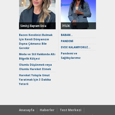
Alınır M
Durulma
Yönleriy
Hybrid (
Simitçi Bayram Usta
İYİLİK
Alpine A2
Çağın Ce
Bazen Kendinizi Bulmak
BABAM…
İçin Kendi Dünyanızın
EAT8’e V
PANDEMİ
Dışına Çıkmanız Bile
Merhaba:
EVDE KALAMIYORUZ…
Gerekir
Mild-Hyb
Pandemi ve
Verimli?
Moda ve Stil Hakkında Altı
Sağlıkçılarımız
Bilgelik Külçesi
Crossove
Yaramaz
Olumlu Düşünmek veya
Puma ST
Olumlu Hareket Etmek
Yakıyor 
Hareket Yoluyla Umut
Mercede
Yaratmak İçin 3 Dakika
ve En Yakı
Yeterli
Premium 
Hızlı Şar
Anasayfa
Haberler
Test Merkezi