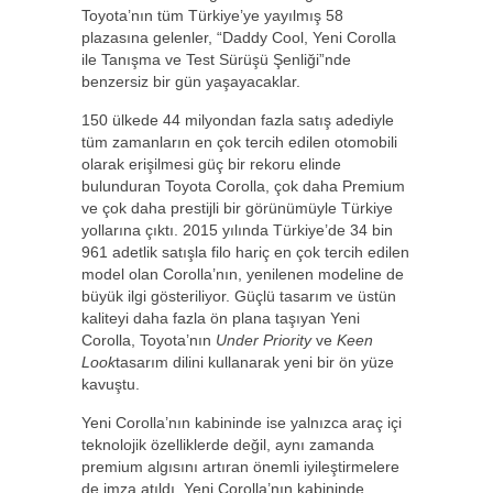
Toyota’nın tüm Türkiye’ye yayılmış 58
plazasına gelenler, “Daddy Cool, Yeni Corolla
ile Tanışma ve Test Sürüşü Şenliği”nde
benzersiz bir gün yaşayacaklar.
150 ülkede 44 milyondan fazla satış adediyle
tüm zamanların en çok tercih edilen otomobili
olarak erişilmesi güç bir rekoru elinde
bulunduran Toyota Corolla, çok daha Premium
ve çok daha prestijli bir görünümüyle Türkiye
yollarına çıktı. 2015 yılında Türkiye’de 34 bin
961 adetlik satışla filo hariç en çok tercih edilen
model olan Corolla’nın, yenilenen modeline de
büyük ilgi gösteriliyor. Güçlü tasarım ve üstün
kaliteyi daha fazla ön plana taşıyan Yeni
Corolla, Toyota’nın
Under Priority
ve
Keen
Look
tasarım dilini kullanarak yeni bir ön yüze
kavuştu.
Yeni Corolla’nın kabininde ise yalnızca araç içi
teknolojik özelliklerde değil, aynı zamanda
premium algısını artıran önemli iyileştirmelere
de imza atıldı. Yeni Corolla’nın kabininde,