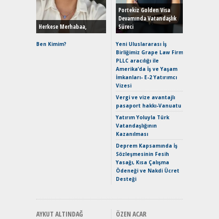
Yönleriy
Hybrid (
Portekiz Golden Visa
Devamında Vatandaşlık
Herkese Merhabaa,
Süreci
Alpine A2
Çağın Ce
Ben Kimim?
Yeni Uluslararası İş
Birliğimiz Grape Law Firm
EAT8’e V
PLLC aracılığı ile
Merhaba:
Amerika’da İş ve Yaşam
Mild-Hyb
İmkanları- E-2 Yatırımcı
Verimli?
Vizesi
Crossove
Vergi ve vize avantajlı
Yaramaz
pasaport hakkı-Vanuatu
Puma ST
Yakıyor 
Yatırım Yoluyla Türk
Vatandaşlığının
Mercede
Kazanılması
ve En Yakı
Premium 
Deprem Kapsamında İş
Hızlı Şar
Sözleşmesinin Fesih
Yasağı, Kısa Çalışma
Ödeneği ve Nakdi Ücret
Desteği
AYKUT ALTINDAĞ
ÖZEN ACAR