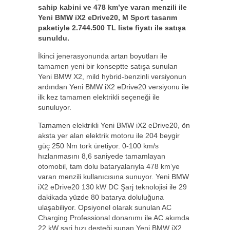
sahip kabini ve 478 km’ye varan menzili ile
Yeni BMW iX2 eDrive20, M Sport tasarım
paketiyle 2.744.500 TL liste fiyatı ile satışa
sunuldu.
İkinci jenerasyonunda artan boyutları ile
tamamen yeni bir konseptte satışa sunulan
Yeni BMW X2, mild hybrid-benzinli versiyonun
ardından Yeni BMW iX2 eDrive20 versiyonu ile
ilk kez tamamen elektrikli seçeneği ile
sunuluyor.
Tamamen elektrikli Yeni BMW iX2 eDrive20, ön
aksta yer alan elektrik motoru ile 204 beygir
güç 250 Nm tork üretiyor. 0-100 km/s
hızlanmasını 8,6 saniyede tamamlayan
otomobil, tam dolu bataryalarıyla 478 km’ye
varan menzili kullanıcısına sunuyor. Yeni BMW
iX2 eDrive20 130 kW DC Şarj teknolojisi ile 29
dakikada yüzde 80 batarya doluluğuna
ulaşabiliyor. Opsiyonel olarak sunulan AC
Charging Professional donanımı ile AC akımda
22 kW şarj hızı desteği sunan Yeni BMW iX2