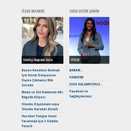
ÖZGE MCAREE
SEDA SEZER ŞAHIN
Alınır M
Durulma
Yönleriy
Hybrid (
Simitçi Bayram Usta
İYİLİK
Alpine A2
Çağın Ce
Bazen Kendinizi Bulmak
BABAM…
İçin Kendi Dünyanızın
EAT8’e V
PANDEMİ
Dışına Çıkmanız Bile
Merhaba:
EVDE KALAMIYORUZ…
Gerekir
Mild-Hyb
Pandemi ve
Verimli?
Moda ve Stil Hakkında Altı
Sağlıkçılarımız
Bilgelik Külçesi
Crossove
Yaramaz
Olumlu Düşünmek veya
Puma ST
Olumlu Hareket Etmek
Yakıyor 
Hareket Yoluyla Umut
Mercede
Yaratmak İçin 3 Dakika
ve En Yakı
Yeterli
Premium 