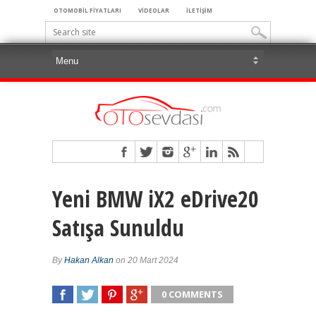
OTOMOBİL FİYATLARI
VİDEOLAR
İLETİŞİM
Yeni BMW iX2 eDrive20
Satışa Sunuldu
By
Hakan Alkan
on 20 Mart 2024
0 COMMENTS
SHARE
TWEET
SHARE
SHARE