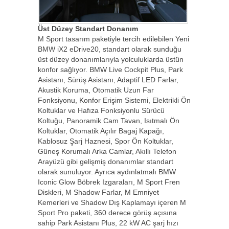
Üst Düzey Standart Donanım
M Sport tasarım paketiyle tercih edilebilen Yeni
BMW iX2 eDrive20, standart olarak sunduğu
üst düzey donanımlarıyla yolculuklarda üstün
konfor sağlıyor. BMW Live Cockpit Plus, Park
Asistanı, Sürüş Asistanı, Adaptif LED Farlar,
Akustik Koruma, Otomatik Uzun Far
Fonksiyonu, Konfor Erişim Sistemi, Elektrikli Ön
Koltuklar ve Hafıza Fonksiyonlu Sürücü
Koltuğu, Panoramik Cam Tavan, Isıtmalı Ön
Koltuklar, Otomatik Açılır Bagaj Kapağı,
Kablosuz Şarj Haznesi, Spor Ön Koltuklar,
Güneş Korumalı Arka Camlar, Akıllı Telefon
Arayüzü gibi gelişmiş donanımlar standart
olarak sunuluyor. Ayrıca aydınlatmalı BMW
Iconic Glow Böbrek Izgaraları, M Sport Fren
Diskleri, M Shadow Farlar, M Emniyet
Kemerleri ve Shadow Dış Kaplamayı içeren M
Sport Pro paketi, 360 derece görüş açısına
sahip Park Asistanı Plus, 22 kW AC şarj hızı