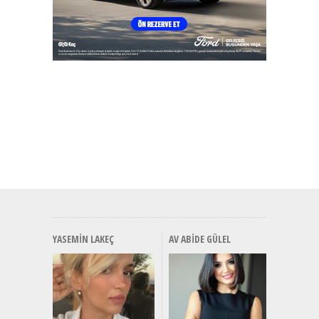
YASEMIN LAKEÇ
AV ABIDE GÜLEL
Alınır M
Durulma