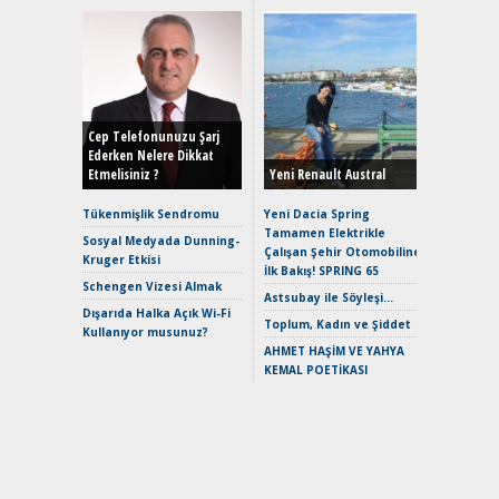
Alınır M
Durulma
Yönleriy
Hybrid (
Cep Telefonunuzu Şarj
Ederken Nelere Dikkat
Etmelisiniz ?
Yeni Renault Austral
Alpine A2
Çağın Ce
Tükenmişlik Sendromu
Yeni Dacia Spring
Tamamen Elektrikle
EAT8’e V
Sosyal Medyada Dunning-
Çalışan Şehir Otomobiline
Merhaba:
Kruger Etkisi
İlk Bakış! SPRING 65
Mild-Hyb
Schengen Vizesi Almak
Verimli?
Astsubay ile Söyleşi…
Dışarıda Halka Açık Wi-Fi
Crossove
Toplum, Kadın ve Şiddet
Kullanıyor musunuz?
Yaramaz
AHMET HAŞİM VE YAHYA
Puma ST
KEMAL POETİKASI
Yakıyor 
Mercede
ve En Yakı
Premium 
Hızlı Şar