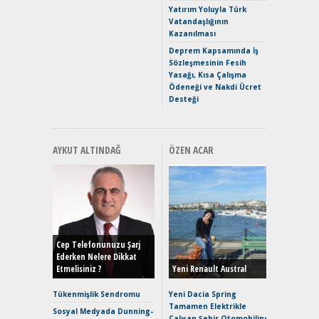
Yakıyor 
Yatırım Yoluyla Türk
Vatandaşlığının
Mercede
Kazanılması
ve En Yakı
Premium 
Deprem Kapsamında İş
Hızlı Şar
Sözleşmesinin Fesih
Yasağı, Kısa Çalışma
Ödeneği ve Nakdi Ücret
Desteği
AYKUT ALTINDAĞ
ÖZEN ACAR
Alınır M
Durulma
Yönleriy
Hybrid (
Cep Telefonunuzu Şarj
Ederken Nelere Dikkat
Etmelisiniz ?
Yeni Renault Austral
Alpine A2
Çağın Ce
Tükenmişlik Sendromu
Yeni Dacia Spring
Tamamen Elektrikle
EAT8’e V
Sosyal Medyada Dunning-
Çalışan Şehir Otomobiline