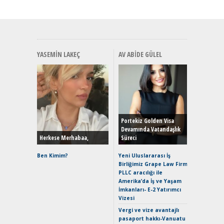
YASEMIN LAKEÇ
AV ABIDE GÜLEL
Alınır M
Durulma
Yönleriy
Hybrid (
Portekiz Golden Visa
Devamında Vatandaşlık
Herkese Merhabaa,
Süreci
Alpine A2
Çağın Ce
Ben Kimim?
Yeni Uluslararası İş
Birliğimiz Grape Law Firm
EAT8’e V
PLLC aracılığı ile
Merhaba:
Amerika’da İş ve Yaşam
Mild-Hyb
İmkanları- E-2 Yatırımcı
Verimli?
Vizesi
Crossove
Vergi ve vize avantajlı
Yaramaz
pasaport hakkı-Vanuatu
Puma ST