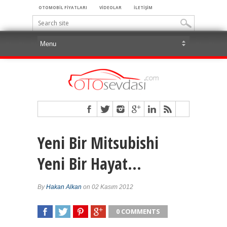
OTOMOBİL FİYATLARI
VİDEOLAR
İLETİŞİM
Yeni Bir Mitsubishi
Yeni Bir Hayat…
By
Hakan Alkan
on 02 Kasım 2012
0 COMMENTS
SHARE
TWEET
SHARE
SHARE