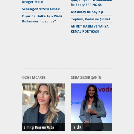
Merhaba:
Kruger Etkisi
İlk Bakış! SPRING 65
Mild-Hyb
Schengen Vizesi Almak
Verimli?
Astsubay ile Söyleşi…
Dışarıda Halka Açık Wi-Fi
Crossove
Toplum, Kadın ve Şiddet
Kullanıyor musunuz?
Yaramaz
AHMET HAŞİM VE YAHYA
Puma ST
KEMAL POETİKASI
Yakıyor 
Mercede
ve En Yakı
Premium 
Hızlı Şar
ÖZGE MCAREE
SEDA SEZER ŞAHIN
Alınır M
Durulma
Yönleriy
Hybrid (
Simitçi Bayram Usta
İYİLİK
Alpine A2