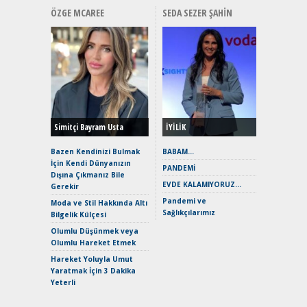
ÖZGE MCAREE
SEDA SEZER ŞAHIN
Alınır M
Durulma
Yönleriy
Hybrid (
Simitçi Bayram Usta
İYİLİK
Alpine A2
Çağın Ce
Bazen Kendinizi Bulmak
BABAM…
İçin Kendi Dünyanızın
EAT8’e V
PANDEMİ
Dışına Çıkmanız Bile
Merhaba:
EVDE KALAMIYORUZ…
Gerekir
Mild-Hyb
Pandemi ve
Verimli?
Moda ve Stil Hakkında Altı
Sağlıkçılarımız
Bilgelik Külçesi
Crossove
Yaramaz
Olumlu Düşünmek veya
Puma ST
Olumlu Hareket Etmek
Yakıyor 
Hareket Yoluyla Umut
Mercede
Yaratmak İçin 3 Dakika
ve En Yakı
Yeterli
Premium 
Hızlı Şar