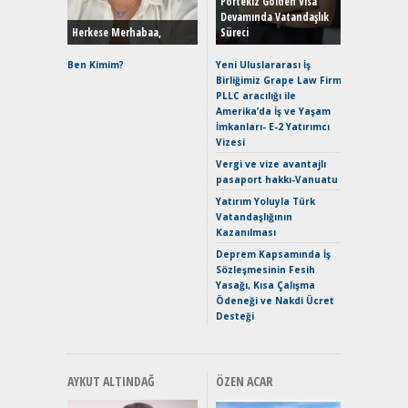
Portekiz Golden Visa
Devamında Vatandaşlık
Herkese Merhabaa,
Süreci
Alpine A2
Çağın Ce
Ben Kimim?
Yeni Uluslararası İş
Birliğimiz Grape Law Firm
EAT8’e V
PLLC aracılığı ile
Merhaba:
Amerika’da İş ve Yaşam
Mild-Hyb
İmkanları- E-2 Yatırımcı
Verimli?
Vizesi
Crossove
Vergi ve vize avantajlı
Yaramaz
pasaport hakkı-Vanuatu
Puma ST
Yakıyor 
Yatırım Yoluyla Türk
Vatandaşlığının
Mercede
Kazanılması
ve En Yakı
Premium 
Deprem Kapsamında İş
Hızlı Şar
Sözleşmesinin Fesih
Yasağı, Kısa Çalışma
Ödeneği ve Nakdi Ücret
Desteği
AYKUT ALTINDAĞ
ÖZEN ACAR