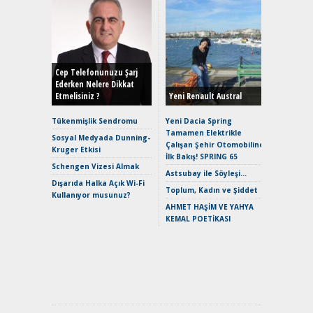
Alınır M
Durulma
Yönleriy
Hybrid (
Cep Telefonunuzu Şarj
Ederken Nelere Dikkat
Etmelisiniz ?
Yeni Renault Austral
Alpine A2
Çağın Ce
Tükenmişlik Sendromu
Yeni Dacia Spring
Tamamen Elektrikle
EAT8’e V
Sosyal Medyada Dunning-
Çalışan Şehir Otomobiline
Merhaba:
Kruger Etkisi
İlk Bakış! SPRING 65
Mild-Hyb
Schengen Vizesi Almak
Verimli?
Astsubay ile Söyleşi…
Dışarıda Halka Açık Wi-Fi
Crossove
Toplum, Kadın ve Şiddet
Kullanıyor musunuz?
Yaramaz
AHMET HAŞİM VE YAHYA
Puma ST
KEMAL POETİKASI
Yakıyor 
Mercede
ve En Yakı
Premium 
Hızlı Şar