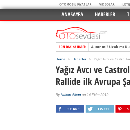
OTOMOBİL FİYATLARI
VİDEOLAR
İLETİ
ANASAYFA
HABERLER
T
SON DAKIKA HABER
Alpine A290 GTS: Diji
EAT8’e Veda, Elektriğ
Home
>
Haberler
>
Yağız Avcı ve Castrol 
Crossover Dünyasını
Yağız Avcı ve Castr
Mercedes-Benz Otomoti
Rallide ilk Avrupa 
Keskin Hatlar, GR Ru
Geleceğin Kompakt El
By
Hakan Alkan
on 14 Ekim 2012
Pazarın Lideri, Jurini
Hem Şehirli Hem Tasa
SHARE
TWEET
S
TURKA’nın Dev Ağı İçin
Alınır mı? Uzak mı D