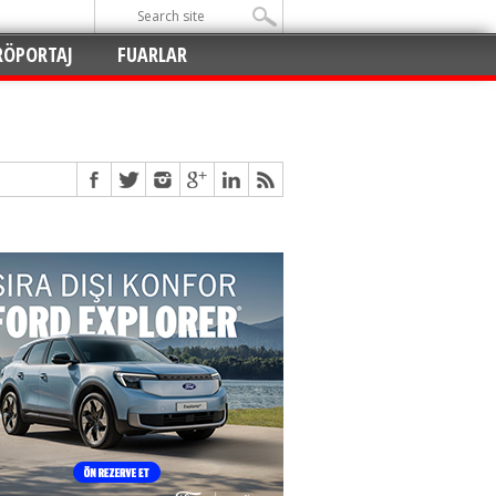
RÖPORTAJ
FUARLAR
Açıldı
!
!