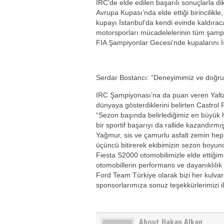
IRC’de elde edilen başarılı sonuçlarla d
Avrupa Kupası’nda elde ettiği birincilikl
kupayı İstanbul’da kendi evinde kaldıraca
motorsporları mücadelelerinin tüm şampiy
FIA Şampiyonlar Gecesi’nde kupalarını İs
Serdar Bostancı: “Deneyimimiz ve doğru s
IRC Şampiyonası’na da puan veren Yalta ve 
dünyaya gösterdiklerini belirten Castro
“Sezon başında belirlediğimiz en büyük 
bir sportif başarıyı da rallide kazandır
Yağmur, sis ve çamurlu asfalt zemin hepim
üçüncü bitirerek ekibimizin sezon boyunca
Fiesta S2000 otomobilimizle elde ettiğim
otomobillerin performans ve dayanıklılık 
Ford Team Türkiye olarak bizi her kulv
sponsorlarımıza sonuz teşekkürlerimizi i
About Hakan Alkan