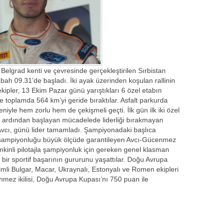
 Belgrad kenti ve çevresinde gerçekleştirilen Sırbistan
bah 09.31’de başladı. İki ayak üzerinden koşulan rallinin
kipler, 13 Ekim Pazar günü yarıştıkları 6 özel etabın
 toplamda 564 km’yi geride bıraktılar. Asfalt parkurda
niyle hem zorlu hem de çekişmeli geçti. İlk gün ilk iki özel
n ardından başlayan mücadelede liderliği bırakmayan
Avcı, günü lider tamamladı. Şampiyonadaki başlıca
yla şampiyonluğu büyük ölçüde garantileyen Avcı-Gücenmez
temkinli pilotajla şampiyonluk için gereken genel klasman
 bir sportif başarının gururunu yaşattılar. Doğu Avrupa
i Bulgar, Macar, Ukraynalı, Estonyalı ve Romen ekipleri
mez ikilisi, Doğu Avrupa Kupası’nı 750 puan ile