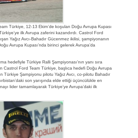
rd Team Türkiye, 12-13 Ekim’de koşulan Doğu Avrupa Kupası
 Türkiye’ye ilk Avrupa zaferini kazandırdı. Castrol Ford
ışan Yağız Avcı-Bahadır Gücenmez ikilisi, şampiyonanın
 Doğu Avrupa Kupası’nda birinci gelerek Avrupa’da
.
ırma hedefiyle Türkiye Ralli Şampiyonası’nın yanı sıra
an Castrol Ford Team Türkiye, başlıca hedefi Doğu Avrupa
n Türkiye Şampiyonu pilotu Yağız Avcı, co-pilotu Bahadır
bistan’daki son yarışında elde ettiği üçüncülükle en
nayı lider tamamlayarak Türkiye’ye Avrupa’daki ilk