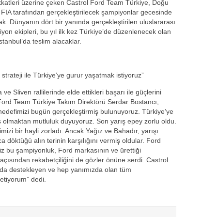
ikkatleri üzerine çeken Castrol Ford Team Türkiye, Doğu
e, FIA tarafından gerçekleştirilecek şampiyonlar gecesinde
k. Dünyanın dört bir yanında gerçekleştirilen uluslararası
on ekipleri, bu yıl ilk kez Türkiye’de düzenlenecek olan
tanbul’da teslim alacaklar.
trateji ile Türkiye’ye gurur yaşatmak istiyoruz”
Sliven rallilerinde elde ettikleri başarı ile güçlerini
l Ford Team Türkiye Takım Direktörü Serdar Bostancı,
hedefimizi bugün gerçekleştirmiş bulunuyoruz. Türkiye’ye
mış olmaktan mutluluk duyuyoruz. Son yarış epey zorlu oldu.
izi bir hayli zorladı. Ancak Yağız ve Bahadır, yarışı
 döktüğü alın terinin karşılığını vermiş oldular. Ford
iz bu şampiyonluk, Ford markasının ve ürettiği
açısından rekabetçiliğini de gözler önüne serdi. Castrol
arda destekleyen ve hep yanımızda olan tüm
letiyorum” dedi.