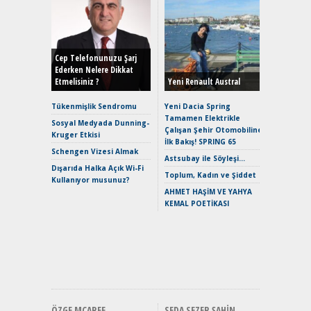
Alınır M
Durulma
Yönleriy
Hybrid (
Cep Telefonunuzu Şarj
Ederken Nelere Dikkat
Etmelisiniz ?
Yeni Renault Austral
Alpine A2
Çağın Ce
Tükenmişlik Sendromu
Yeni Dacia Spring
Tamamen Elektrikle
EAT8’e V
Sosyal Medyada Dunning-
Çalışan Şehir Otomobiline
Merhaba:
Kruger Etkisi
İlk Bakış! SPRING 65
Mild-Hyb
Schengen Vizesi Almak
Verimli?
Astsubay ile Söyleşi…
Dışarıda Halka Açık Wi-Fi
Crossove
Toplum, Kadın ve Şiddet
Kullanıyor musunuz?
Yaramaz
AHMET HAŞİM VE YAHYA
Puma ST
KEMAL POETİKASI
Yakıyor 
Mercede
ve En Yakı
Premium 
Hızlı Şar
ÖZGE MCAREE
SEDA SEZER ŞAHIN