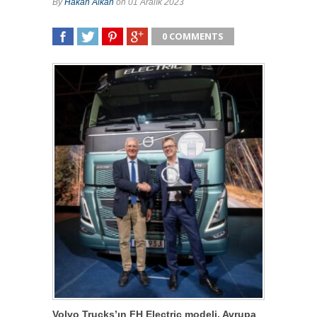
By
Hakan Alkan
on 01 Aralık 2023
0 COMMENTS
SHARE
TWEET
SHARE
SHARE
Volvo Trucks’ın FH Electric modeli, Avrupa