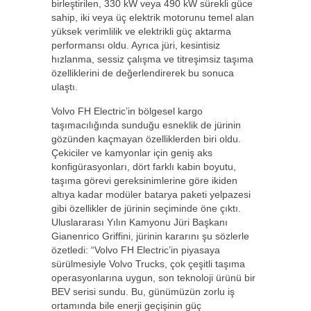
birleştirilen, 330 kW veya 490 kW sürekli güce
sahip, iki veya üç elektrik motorunu temel alan
yüksek verimlilik ve elektrikli güç aktarma
performansı oldu. Ayrıca jüri, kesintisiz
hızlanma, sessiz çalışma ve titreşimsiz taşıma
özelliklerini de değerlendirerek bu sonuca
ulaştı.
Volvo FH Electric’in bölgesel kargo
taşımacılığında sunduğu esneklik de jürinin
gözünden kaçmayan özelliklerden biri oldu.
Çekiciler ve kamyonlar için geniş aks
konfigürasyonları, dört farklı kabin boyutu,
taşıma görevi gereksinimlerine göre ikiden
altıya kadar modüler batarya paketi yelpazesi
gibi özellikler de jürinin seçiminde öne çıktı.
Uluslararası Yılın Kamyonu Jüri Başkanı
Gianenrico Griffini, jürinin kararını şu sözlerle
özetledi: “Volvo FH Electric’in piyasaya
sürülmesiyle Volvo Trucks, çok çeşitli taşıma
operasyonlarına uygun, son teknoloji ürünü bir
BEV serisi sundu. Bu, günümüzün zorlu iş
ortamında bile enerji geçişinin güç