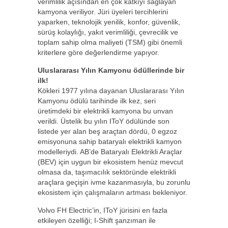
verimlilik açısından en çok katkıyı sağlayan
kamyona veriliyor. Jüri üyeleri tercihlerini
yaparken, teknolojik yenilik, konfor, güvenlik,
sürüş kolaylığı, yakıt verimliliği, çevrecilik ve
toplam sahip olma maliyeti (TSM) gibi önemli
kriterlere göre değerlendirme yapıyor.
Uluslararası Yılın Kamyonu ödüllerinde bir
ilk!
Kökleri 1977 yılına dayanan Uluslararası Yılın
Kamyonu ödülü tarihinde ilk kez, seri
üretimdeki bir elektrikli kamyona bu unvan
verildi. Üstelik bu yılın IToY ödülünde son
listede yer alan beş araçtan dördü, 0 egzoz
emisyonuna sahip bataryalı elektrikli kamyon
modelleriydi. AB’de Bataryalı Elektrikli Araçlar
(BEV) için uygun bir ekosistem henüz mevcut
olmasa da, taşımacılık sektöründe elektrikli
araçlara geçişin ivme kazanmasıyla, bu zorunlu
ekosistem için çalışmaların artması bekleniyor.
Volvo FH Electric’in, IToY jürisini en fazla
etkileyen özelliği; I-Shift şanzıman ile