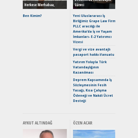
Herkese Merhabaa,
Süreci
Alpine A2
Çağın Ce
Ben Kimim?
Yeni Uluslararası İş
Birliğimiz Grape Law Firm
EAT8’e V
PLLC aracılığı ile
Merhaba:
Amerika’da İş ve Yaşam
Mild-Hyb
İmkanları- E-2 Yatırımcı
Verimli?
Vizesi
Crossove
Vergi ve vize avantajlı
Yaramaz
pasaport hakkı-Vanuatu
Puma ST
Yakıyor 
Yatırım Yoluyla Türk
Vatandaşlığının
Mercede
Kazanılması
ve En Yakı
Premium 
Deprem Kapsamında İş
Hızlı Şar
Sözleşmesinin Fesih
Yasağı, Kısa Çalışma
Ödeneği ve Nakdi Ücret
Desteği
AYKUT ALTINDAĞ
ÖZEN ACAR