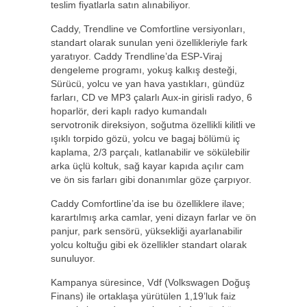
teslim fiyatlarla satın alınabiliyor.
Caddy, Trendline ve Comfortline versiyonları,
standart olarak sunulan yeni özellikleriyle fark
yaratıyor. Caddy Trendline’da ESP-Viraj
dengeleme programı, yokuş kalkış desteği,
Sürücü, yolcu ve yan hava yastıkları, gündüz
farları, CD ve MP3 çalarlı Aux-in girisli radyo, 6
hoparlör, deri kaplı radyo kumandalı
servotronik direksiyon, soğutma özellikli kilitli ve
ışıklı torpido gözü, yolcu ve bagaj bölümü iç
kaplama, 2/3 parçalı, katlanabilir ve sökülebilir
arka üçlü koltuk, sağ kayar kapıda açılır cam
ve ön sis farları gibi donanımlar göze çarpıyor.
Caddy Comfortline’da ise bu özelliklere ilave;
karartılmış arka camlar, yeni dizayn farlar ve ön
panjur, park sensörü, yüksekliği ayarlanabilir
yolcu koltuğu gibi ek özellikler standart olarak
sunuluyor.
Kampanya süresince, Vdf (Volkswagen Doğuş
Finans) ile ortaklaşa yürütülen 1,19’luk faiz