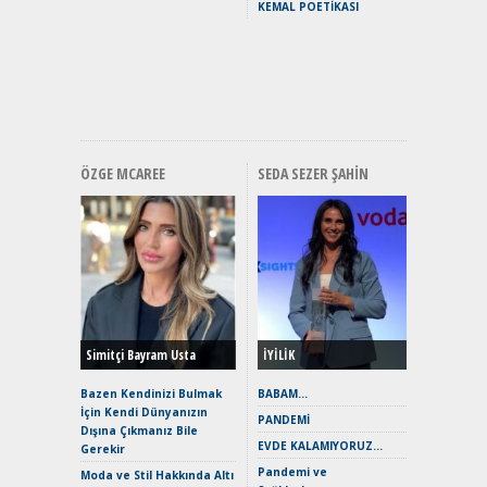
KEMAL POETİKASI
Yakıyor 
Mercede
ve En Yakı
Premium 
Hızlı Şar
ÖZGE MCAREE
SEDA SEZER ŞAHIN
Alınır M
Durulma
Yönleriy
Hybrid (
Simitçi Bayram Usta
İYİLİK
Alpine A2
Çağın Ce
Bazen Kendinizi Bulmak
BABAM…
İçin Kendi Dünyanızın
EAT8’e V
PANDEMİ
Dışına Çıkmanız Bile
Merhaba:
EVDE KALAMIYORUZ…
Gerekir
Mild-Hyb
Pandemi ve
Verimli?
Moda ve Stil Hakkında Altı