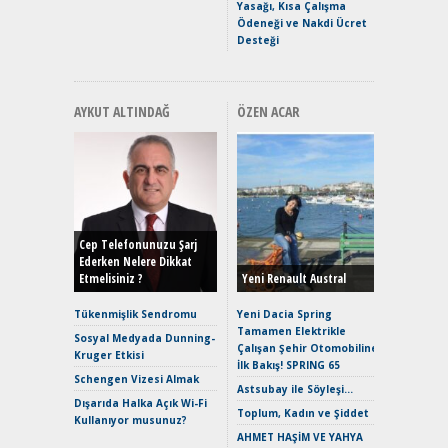
Yasağı, Kısa Çalışma
Ödeneği ve Nakdi Ücret
Desteği
AYKUT ALTINDAĞ
ÖZEN ACAR
Alınır M
Durulma
Yönleriy
Hybrid (
Cep Telefonunuzu Şarj
Ederken Nelere Dikkat
Etmelisiniz ?
Yeni Renault Austral
Alpine A2
Çağın Ce
Tükenmişlik Sendromu
Yeni Dacia Spring
Tamamen Elektrikle
EAT8’e V
Sosyal Medyada Dunning-
Çalışan Şehir Otomobiline
Merhaba:
Kruger Etkisi
İlk Bakış! SPRING 65
Mild-Hyb
Schengen Vizesi Almak
Verimli?
Astsubay ile Söyleşi…
Dışarıda Halka Açık Wi-Fi
Crossove
Toplum, Kadın ve Şiddet
Kullanıyor musunuz?
Yaramaz
AHMET HAŞİM VE YAHYA
Puma ST