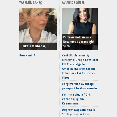
YASEMIN LAKEÇ
AV ABIDE GÜLEL
Alınır M
Durulma
Yönleriy
Hybrid (
Portekiz Golden Visa
Devamında Vatandaşlık
Herkese Merhabaa,
Süreci
Alpine A2
Çağın Ce
Ben Kimim?
Yeni Uluslararası İş
Birliğimiz Grape Law Firm
EAT8’e V
PLLC aracılığı ile
Merhaba:
Amerika’da İş ve Yaşam
Mild-Hyb
İmkanları- E-2 Yatırımcı
Verimli?
Vizesi
Crossove
Vergi ve vize avantajlı
Yaramaz
pasaport hakkı-Vanuatu
Puma ST
Yakıyor 
Yatırım Yoluyla Türk
Vatandaşlığının
Mercede
Kazanılması
ve En Yakı
Premium 
Deprem Kapsamında İş
Hızlı Şar
Sözleşmesinin Fesih