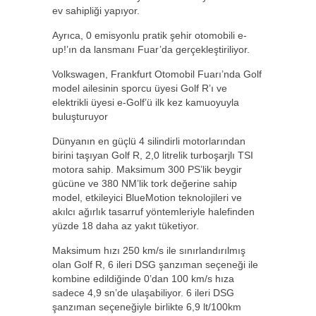
ev sahipliği yapıyor.
Ayrıca, 0 emisyonlu pratik şehir otomobili e-
up!’ın da lansmanı Fuar’da gerçekleştiriliyor.
Volkswagen, Frankfurt Otomobil Fuarı’nda Golf
model ailesinin sporcu üyesi Golf R’ı ve
elektrikli üyesi e-Golf’ü ilk kez kamuoyuyla
buluşturuyor
Dünyanın en güçlü 4 silindirli motorlarından
birini taşıyan Golf R, 2,0 litrelik turboşarjlı TSI
motora sahip. Maksimum 300 PS’lik beygir
gücüne ve 380 NM’lik tork değerine sahip
model, etkileyici BlueMotion teknolojileri ve
akılcı ağırlık tasarruf yöntemleriyle halefinden
yüzde 18 daha az yakıt tüketiyor.
Maksimum hızı 250 km/s ile sınırlandırılmış
olan Golf R, 6 ileri DSG şanzıman seçeneği ile
kombine edildiğinde 0’dan 100 km/s hıza
sadece 4,9 sn’de ulaşabiliyor. 6 ileri DSG
şanzıman seçeneğiyle birlikte 6,9 lt/100km