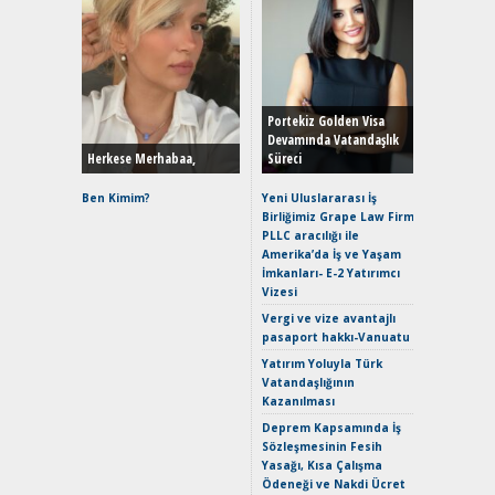
Alınır M
Durulma
Yönleriy
Hybrid (
Portekiz Golden Visa
Devamında Vatandaşlık
Herkese Merhabaa,
Süreci
Alpine A2
Çağın Ce
Ben Kimim?
Yeni Uluslararası İş
Birliğimiz Grape Law Firm
EAT8’e V
PLLC aracılığı ile
Merhaba:
Amerika’da İş ve Yaşam
Mild-Hyb
İmkanları- E-2 Yatırımcı
Verimli?
Vizesi
Crossove
Vergi ve vize avantajlı
Yaramaz
pasaport hakkı-Vanuatu
Puma ST
Yakıyor 
Yatırım Yoluyla Türk
Vatandaşlığının
Mercede
Kazanılması
ve En Yakı
Premium 
Deprem Kapsamında İş
Hızlı Şar
Sözleşmesinin Fesih
Yasağı, Kısa Çalışma
Ödeneği ve Nakdi Ücret