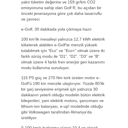
yakıt tüketim değerine ve 159 gr/km CO2
emisyonuna sahip olan Golf R, bu açıdan bir
önceki jenerasyona göre çok daha tasarruflu
ve çevreci.
e-Golf, 30 dakikada yola çıkmaya hazır
100 km’lik mesafeyi yalnızca 12,7 kWh elektrik
tüketerek alabilen e-Golf’te menzili yüksek
tutabilmek için “Eco” ve “Eco+” olmak üzere iki
farklı sürüş modu ile “D1”, “D2”, “D3” ve “B”
olmak üzere 4 farklı fren enerjisi geri kazanımı
modu kullanıma sunuluyor.
115 PS güç ve 270 Nm tork üreten motor e-
Golf’ü 190 km menzile ulaştırıyor. Yüzde 80’lik
bir şarj seviyesine erişmek için yalnızca 30
dakikanın yeterli olduğu modelin bütün elektrik
bileşenleri, yani elektrik motoru, şanzımanı ve
lithium-ion bataryası, e-up! modelinde olduğu
gibi Volkswagen tarafından Almanya’da
üretiliyor.
0-100 km/s hızlanma süresi 10,4 sn olarak