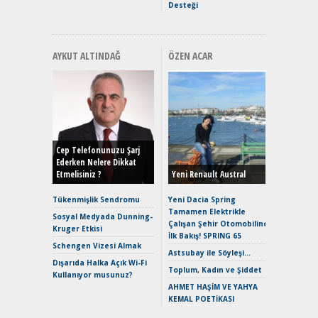
Desteği
AYKUT ALTINDAĞ
ÖZEN ACAR
Alınır M
Durulma
Yönleriy
Hybrid (
Cep Telefonunuzu Şarj
Ederken Nelere Dikkat
Etmelisiniz ?
Yeni Renault Austral
Alpine A2
Çağın Ce
Tükenmişlik Sendromu
Yeni Dacia Spring
Tamamen Elektrikle
EAT8’e V
Sosyal Medyada Dunning-
Çalışan Şehir Otomobiline
Merhaba:
Kruger Etkisi
İlk Bakış! SPRING 65
Mild-Hyb
Schengen Vizesi Almak
Verimli?
Astsubay ile Söyleşi…
Dışarıda Halka Açık Wi-Fi
Crossove
Toplum, Kadın ve Şiddet
Kullanıyor musunuz?
Yaramaz
AHMET HAŞİM VE YAHYA
Puma ST
KEMAL POETİKASI
Yakıyor 