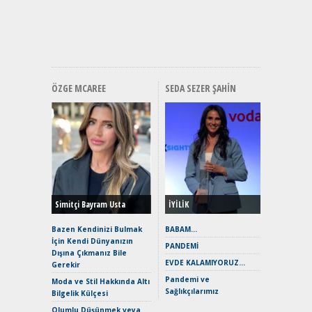
Mercede
ve En Yakı
Premium 
Hızlı Şar
ÖZGE MCAREE
SEDA SEZER ŞAHIN
Alınır M
Durulma
Yönleriy
Hybrid (
Simitçi Bayram Usta
İYİLİK
Alpine A2
Çağın Ce
Bazen Kendinizi Bulmak
BABAM…
İçin Kendi Dünyanızın
EAT8’e V
PANDEMİ
Dışına Çıkmanız Bile
Merhaba:
EVDE KALAMIYORUZ…
Gerekir
Mild-Hyb
Pandemi ve
Verimli?
Moda ve Stil Hakkında Altı
Sağlıkçılarımız
Bilgelik Külçesi
Crossove
Yaramaz
Olumlu Düşünmek veya