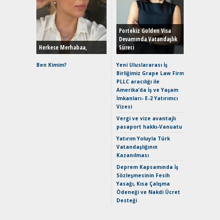
Alınır M
Durulma
Yönleriy
Hybrid (
Portekiz Golden Visa
Devamında Vatandaşlık
Herkese Merhabaa,
Süreci
Alpine A2
Çağın Ce
Ben Kimim?
Yeni Uluslararası İş
Birliğimiz Grape Law Firm
EAT8’e V
PLLC aracılığı ile
Merhaba:
Amerika’da İş ve Yaşam
Mild-Hyb
İmkanları- E-2 Yatırımcı
Verimli?
Vizesi
Crossove
Vergi ve vize avantajlı
Yaramaz
pasaport hakkı-Vanuatu
Puma ST
Yakıyor 
Yatırım Yoluyla Türk
Vatandaşlığının
Mercede
Kazanılması
ve En Yakı
Premium 
Deprem Kapsamında İş
Hızlı Şar
Sözleşmesinin Fesih
Yasağı, Kısa Çalışma
Ödeneği ve Nakdi Ücret
Desteği