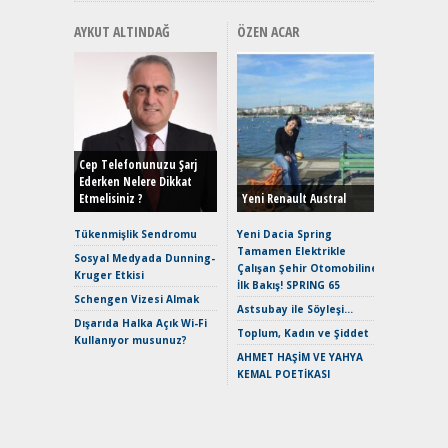
AYKUT ALTINDAĞ
ÖZEN ACAR
Alınır M
Durulma
Yönleriy
Hybrid (
Cep Telefonunuzu Şarj
Ederken Nelere Dikkat
Etmelisiniz ?
Yeni Renault Austral
Alpine A2
Çağın Ce
Tükenmişlik Sendromu
Yeni Dacia Spring
Tamamen Elektrikle
EAT8’e V
Sosyal Medyada Dunning-
Çalışan Şehir Otomobiline
Merhaba:
Kruger Etkisi
İlk Bakış! SPRING 65
Mild-Hyb
Schengen Vizesi Almak
Verimli?
Astsubay ile Söyleşi…
Dışarıda Halka Açık Wi-Fi
Crossove
Toplum, Kadın ve Şiddet
Kullanıyor musunuz?
Yaramaz
AHMET HAŞİM VE YAHYA
Puma ST
KEMAL POETİKASI
Yakıyor 
Mercede
ve En Yakı
Premium 