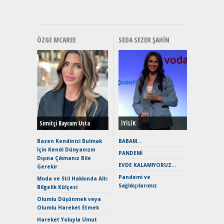
Hızlı Şar
ÖZGE MCAREE
SEDA SEZER ŞAHIN
Alınır M
Durulma
Yönleriy
Hybrid (
Simitçi Bayram Usta
İYİLİK
Alpine A2
Çağın Ce
Bazen Kendinizi Bulmak
BABAM…
İçin Kendi Dünyanızın
EAT8’e V
PANDEMİ
Dışına Çıkmanız Bile
Merhaba:
EVDE KALAMIYORUZ…
Gerekir
Mild-Hyb
Pandemi ve
Verimli?
Moda ve Stil Hakkında Altı
Sağlıkçılarımız
Bilgelik Külçesi
Crossove
Yaramaz
Olumlu Düşünmek veya
Puma ST
Olumlu Hareket Etmek
Yakıyor 
Hareket Yoluyla Umut