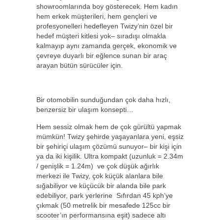
showroomlarında boy gösterecek. Hem kadın
hem erkek müşterileri, hem gençleri ve
profesyonelleri hedefleyen Twizy’nin özel bir
hedef müşteri kitlesi yok– sıradışı olmakla
kalmayıp aynı zamanda gerçek, ekonomik ve
çevreye duyarlı bir eğlence sunan bir araç
arayan bütün sürücüler için.
Bir otomobilin sunduğundan çok daha hızlı,
benzersiz bir ulaşım konsepti…
Hem sessiz olmak hem de çok gürültü yapmak
mümkün! Twizy şehirde yaşayanlara yeni, eşsiz
bir şehiriçi ulaşım çözümü sunuyor– bir kişi için
ya da iki kişilik. Ultra kompakt (uzunluk = 2.34m
/ genişlik = 1.24m) ve çok düşük ağırlık
merkezi ile Twizy, çok küçük alanlara bile
sığabiliyor ve küçücük bir alanda bile park
edebiliyor, park yerlerine Sıfırdan 45 kph’ye
çıkmak (50 metrelik bir mesafede 125cc bir
scooter’ın performansına eşit) sadece altı