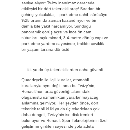
saniye alıyor: Twizy inanılmaz derecede
etkileyici bir dört tekerlekli araç! Sıradan bir
şehiriçi yolculukta, – park etme dahil- sürücüye
%25 oranında zaman kazandırıyor ve bir
damla bile yakıt harcamıyor. Sunduğu
panoramik görüş açısı ve ince ön cam
sütunları, açık mimari, 3.4-metre dönüş çapı ve
park etme yardımı sayesinde, trafikte çeviklik
bir yaşam tarzına dönüştü.
… iki- ya da üç-tekerleklilerden daha güvenli
Quadricycle ile ilgili kurallar, otomobil
kurallarıyla aynı değil, ama bu Twizy’nin,
Renault’nun araç güvenliği alanındaki
olağanüstü uzmanlıktan yararlanmayacağı
anlamına gelmiyor. Her şeyden önce, dört
tekerlek tabii ki iki ya da üç tekerlekten çok
daha dengeli, Twizy’nin ise disk frenleri
bulunuyor ve Renault Spor Teknolojilerinin özel
geliştirme girdileri sayesinde yolu adeta