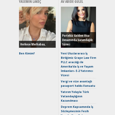
YASEMIN LAKEÇ
AV ABIDE GÜLEL
Alınır M
Durulma
Yönleriy
Hybrid (
Portekiz Golden Visa
Devamında Vatandaşlık
Herkese Merhabaa,
Süreci
Alpine A2
Çağın Ce
Ben Kimim?
Yeni Uluslararası İş
Birliğimiz Grape Law Firm
EAT8’e V
PLLC aracılığı ile
Merhaba:
Amerika’da İş ve Yaşam
Mild-Hyb
İmkanları- E-2 Yatırımcı
Verimli?
Vizesi
Crossove
Vergi ve vize avantajlı
Yaramaz
pasaport hakkı-Vanuatu
Puma ST
Yakıyor 
Yatırım Yoluyla Türk
Vatandaşlığının
Mercede
Kazanılması
ve En Yakı
Premium 
Deprem Kapsamında İş
Hızlı Şar
Sözleşmesinin Fesih