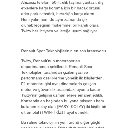
Ahizesiz telefon, 50-litrelik taşıma çantası, dış
etkenlere karşı koruma için bir bacak örtüsü,
arka park sensörü, hırsızlığa karşı alarm…
Hem yalın hem de aynı zamanda şık
olunabileceğinin mükemmel bir kanıtı olara
Twizy her ihtiyaca ve isteğe uyum sağlıyor.
Renault Spor Teknolojilerinin en son kreasyonu
Twizy, Renault’nun motorsporları
departmanında şekillendi. Renault Spor
Teknolojileri tarafından çizilen şasi ve
performans özelliklerine yönelik ilk bilgilerden,
F1 motorları gibi aynı dinamolarla çalışan
motor ve güvenirlik arasındaki uyuma kadar
Twizy’nin gelişimi uzman ellere emanet edildi.
Konseptin en başından bu yana misyonu hem
kullanım kolay olan (EASY- KOLAY) iki kişilik bir
ultramobil (TWIN- İKİZ) hayal etmekti.
Bu rafine teknolojinin yeni ürünü diğer güçlü