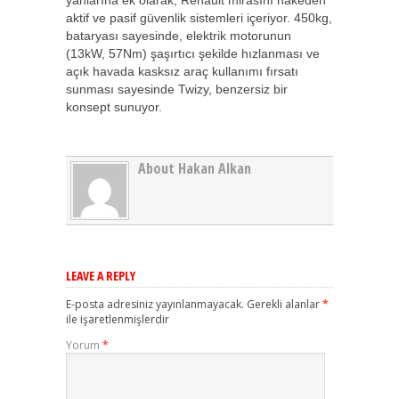
yanlarına ek olarak, Renault mirasını hakeden
aktif ve pasif güvenlik sistemleri içeriyor. 450kg,
bataryası sayesinde, elektrik motorunun
(13kW, 57Nm) şaşırtıcı şekilde hızlanması ve
açık havada kasksız araç kullanımı fırsatı
sunması sayesinde Twizy, benzersiz bir
konsept sunuyor.
About Hakan Alkan
LEAVE A REPLY
E-posta adresiniz yayınlanmayacak.
Gerekli alanlar
*
ile işaretlenmişlerdir
Yorum
*