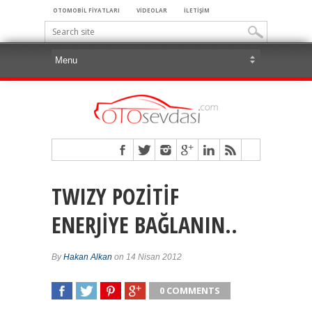
OTOMOBİL FİYATLARI
VİDEOLAR
İLETİŞİM
TWIZY POZİTİF
ENERJİYE BAĞLANIN..
By
Hakan Alkan
on 14 Nisan 2012
0 COMMENTS
SHARE
TWEET
SHARE
SHARE