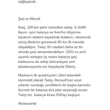
sağlayacak.
Şarj ve Menzil
Araç, 100 km şehir menziline sahip. 6.1kWh
lityum -iyon batarya ve fren/hız düşürme
kazanım sistemi sayesinde kullanıcı, ekonomik
sürüş ilkelerini gözeterek 80 km.lik menzile
ulaşabiliyor. Twizy 3½ saatten daha az bir
sürede şarjı tamamlanabiliyor. 220V ev prizi
uyumlu entegre üç metre batarya şarj
kablosuna da sahip (tekrarlayan sert
akselerasyonla zor koşullarda 55km).
Markanın ilk quadricycle’ı (dört tekerlekli
otomobil) olarak Twizy, Renault’nun uzun
yıllardır sunduğu yeniliklerin bir başka kanıtıdır.
Ayrıntılı bir batarya kira plan seçeneği sunan
Twizy’nin batarya kirası €50/ay başlıyor.
Aksesuarlar