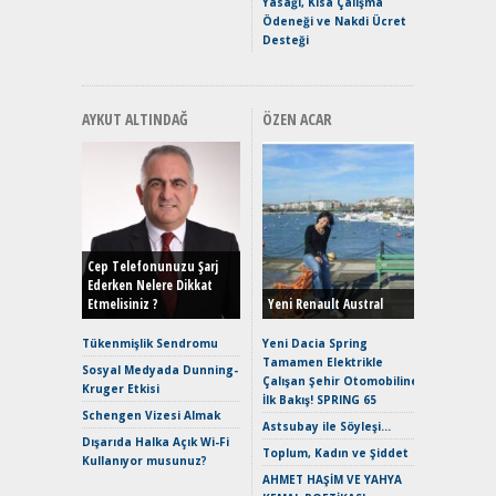
Yasağı, Kısa Çalışma
Ödeneği ve Nakdi Ücret
Desteği
AYKUT ALTINDAĞ
ÖZEN ACAR
Alınır M
Durulma
Yönleriy
Hybrid (
Cep Telefonunuzu Şarj
Ederken Nelere Dikkat
Etmelisiniz ?
Yeni Renault Austral
Alpine A2
Çağın Ce
Tükenmişlik Sendromu
Yeni Dacia Spring
Tamamen Elektrikle
EAT8’e V
Sosyal Medyada Dunning-
Çalışan Şehir Otomobiline
Merhaba:
Kruger Etkisi
İlk Bakış! SPRING 65
Mild-Hyb
Schengen Vizesi Almak
Verimli?
Astsubay ile Söyleşi…
Dışarıda Halka Açık Wi-Fi
Crossove
Toplum, Kadın ve Şiddet
Kullanıyor musunuz?
Yaramaz
AHMET HAŞİM VE YAHYA
Puma ST