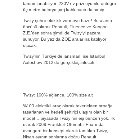
tamamlanabiliyor. 220V ev prizi uyumlu entegre
üç metre batarya şarj kablosuna da sahip.
Twizy şehre elektrik vermeye hazır! Bu alanın
öncüsü olarak Renault; Fluence ve Kangoo
Z.E.’den sonra şimdi de Twizy’yi pazara
sunuyor. Bu yaz da ZOE aralarına katılıyor
olacak.
Twizy’nin Türkiye’de lansmanı ise Istanbul
Autoshow 2012’de gerçekleştirilecek.
Twizy: 100% eğlence, 100% size ait
%100 elektrikli araç olarak tekerlekten tırnağa
tasarlanan ve hedefi şehiriçi ulaşım olan bir
model… piyasada Twizy’nin eşi benzeri yok. İlk
olarak 2009 Frankfurt Otomobil Fuarında
avangard bir konsept olarak tanıtılan Twizy,
Nisan ayının sonlarına doğru Renault