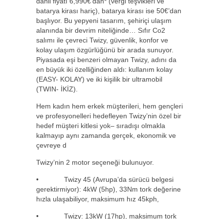
dahil fiyatı 6,990€’dan* (vergi teşvikleri ve
batarya kirası hariç), batarya kirası ise 50€’dan
başlıyor. Bu yepyeni tasarım, şehiriçi ulaşım
alanında bir devrim niteliğinde… Sıfır Co2
salımı ile çevreci Twizy, güvenlik, konfor ve
kolay ulaşım özgürlüğünü bir arada sunuyor.
Piyasada eşi benzeri olmayan Twizy, adını da
en büyük iki özelliğinden aldı: kullanım kolay
(EASY- KOLAY) ve iki kişilik bir ultramobil
(TWIN- İKİZ).
Hem kadın hem erkek müşterileri, hem gençleri
ve profesyonelleri hedefleyen Twizy’nin özel bir
hedef müşteri kitlesi yok– sıradışı olmakla
kalmayıp aynı zamanda gerçek, ekonomik ve
çevreye d
Twizy’nin 2 motor seçeneği bulunuyor.
• Twizy 45 (Avrupa’da sürücü belgesi
gerektirmiyor): 4kW (5hp), 33Nm tork değerine
hızla ulaşabiliyor, maksimum hız 45kph,
• Twizy: 13kW (17hp), maksimum tork