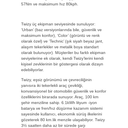
57Nm ve maksimum hız 80kph.
Twizy üç ekipman seviyesinde sunuluyor:
‘Urban’ (baz versiyonlarında bile, güvenlik ve
maksimum konfor), ‘Color’ (görüntü ve renk
olarak özel) ve ‘Technic’ (şık siyah beyaz jant,
alaşım tekerlekler ve metalik boya standart
olarak bulunuyor). Müşteriler bu farklı ekipman
seviyelerine ek olarak, kendi Twizy’lerini kendi
kişisel zevklerinin bir göstergesi olarak dizayn
edebiliyorlar.
Twizy, eşsiz görünümü ve çevreciliğinin
yanısıra iki tekerlekli araç çevikliği,
konvansiyonel bir otomobilin güvenlik ve konfor
özelliklerini birarada sunuyor. Araç, 100 km
şehir menziline sahip. 6.1kWh lityum -iyon
batarya ve fren/hız düşürme kazanım sistemi
sayesinde kullanıcı, ekonomik sürüş ilkelerini
gözeterek 80 km.lik menzile ulaşabiliyor. Twizy
3½ saatten daha az bir sürede şarjı