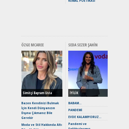
KEMAL POETİKASI
Yakıyor 
Mercede
ve En Yakı
Premium 
Hızlı Şar
ÖZGE MCAREE
SEDA SEZER ŞAHIN
Alınır M
Durulma
Yönleriy
Hybrid (
Simitçi Bayram Usta
İYİLİK
Alpine A2
Çağın Ce
Bazen Kendinizi Bulmak
BABAM…
İçin Kendi Dünyanızın
EAT8’e V
PANDEMİ
Dışına Çıkmanız Bile
Merhaba:
EVDE KALAMIYORUZ…
Gerekir
Mild-Hyb
Pandemi ve
Verimli?
Moda ve Stil Hakkında Altı
Sağlıkçılarımız