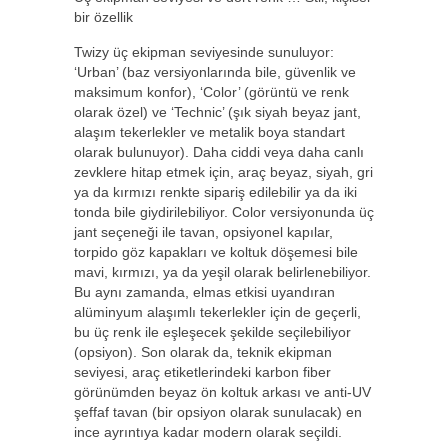
bir özellik
Twizy üç ekipman seviyesinde sunuluyor:
‘Urban’ (baz versiyonlarında bile, güvenlik ve
maksimum konfor), ‘Color’ (görüntü ve renk
olarak özel) ve ‘Technic’ (şık siyah beyaz jant,
alaşım tekerlekler ve metalik boya standart
olarak bulunuyor). Daha ciddi veya daha canlı
zevklere hitap etmek için, araç beyaz, siyah, gri
ya da kırmızı renkte sipariş edilebilir ya da iki
tonda bile giydirilebiliyor. Color versiyonunda üç
jant seçeneği ile tavan, opsiyonel kapılar,
torpido göz kapakları ve koltuk döşemesi bile
mavi, kırmızı, ya da yeşil olarak belirlenebiliyor.
Bu aynı zamanda, elmas etkisi uyandıran
alüminyum alaşımlı tekerlekler için de geçerli,
bu üç renk ile eşleşecek şekilde seçilebiliyor
(opsiyon). Son olarak da, teknik ekipman
seviyesi, araç etiketlerindeki karbon fiber
görünümden beyaz ön koltuk arkası ve anti-UV
şeffaf tavan (bir opsiyon olarak sunulacak) en
ince ayrıntıya kadar modern olarak seçildi.