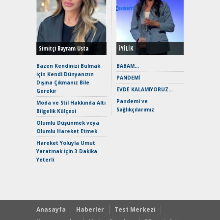
Alınır M
Durulma
Yönleriy
Hybrid (
Simitçi Bayram Usta
İYİLİK
Alpine A2
Çağın Ce
Bazen Kendinizi Bulmak
BABAM…
İçin Kendi Dünyanızın
EAT8’e V
PANDEMİ
Dışına Çıkmanız Bile
Merhaba:
EVDE KALAMIYORUZ…
Gerekir
Mild-Hyb
Pandemi ve
Verimli?
Moda ve Stil Hakkında Altı
Sağlıkçılarımız
Bilgelik Külçesi
Crossove
Yaramaz
Olumlu Düşünmek veya
Puma ST
Olumlu Hareket Etmek
Yakıyor 
Hareket Yoluyla Umut
Mercede
Yaratmak İçin 3 Dakika
ve En Yakı
Yeterli
Premium 
Hızlı Şar
Anasayfa
Haberler
Test Merkezi