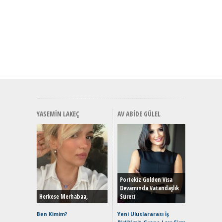
YASEMIN LAKEÇ
AV ABIDE GÜLEL
Alınır M
Durulma
Yönleriy
Hybrid (
Portekiz Golden Visa
Devamında Vatandaşlık
Herkese Merhabaa,
Süreci
Alpine A2
Çağın Ce
Ben Kimim?
Yeni Uluslararası İş