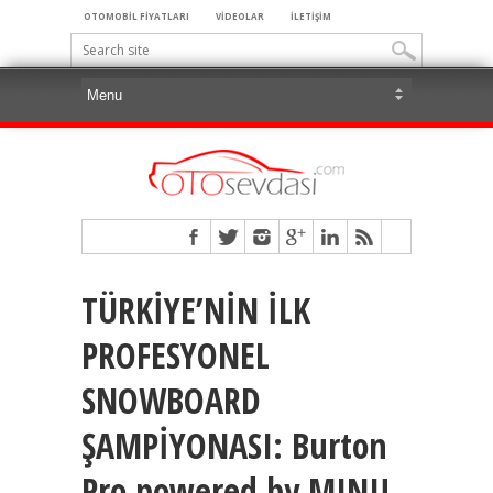
OTOMOBİL FİYATLARI
VİDEOLAR
İLETİŞİM
TÜRKİYE’NİN İLK
PROFESYONEL
SNOWBOARD
ŞAMPİYONASI: Burton
Pro powered by MINI!