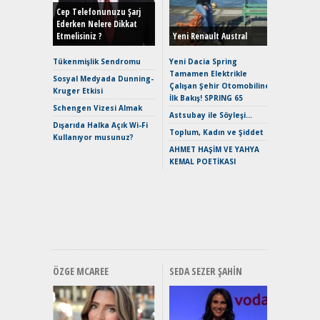
Hybrid (
Cep Telefonunuzu Şarj
Ederken Nelere Dikkat
Etmelisiniz ?
Yeni Renault Austral
Alpine A2
Çağın Ce
Tükenmişlik Sendromu
Yeni Dacia Spring
Tamamen Elektrikle
EAT8’e V
Sosyal Medyada Dunning-
Çalışan Şehir Otomobiline
Merhaba:
Kruger Etkisi
İlk Bakış! SPRING 65
Mild-Hyb
Schengen Vizesi Almak
Verimli?
Astsubay ile Söyleşi…
Dışarıda Halka Açık Wi-Fi
Crossove
Toplum, Kadın ve Şiddet
Kullanıyor musunuz?
Yaramaz
AHMET HAŞİM VE YAHYA
Puma ST
KEMAL POETİKASI
Yakıyor 
Mercede
ve En Yakı
Premium 
Hızlı Şar
ÖZGE MCAREE
SEDA SEZER ŞAHIN