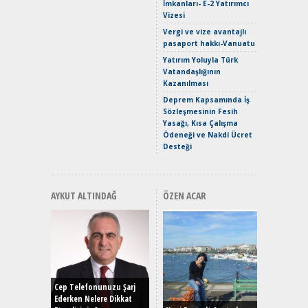
İmkanları- E-2 Yatırımcı
Verimli?
Vizesi
Crossove
Vergi ve vize avantajlı
Yaramaz
pasaport hakkı-Vanuatu
Puma ST
Yakıyor 
Yatırım Yoluyla Türk
Vatandaşlığının
Mercede
Kazanılması
ve En Yakı
Premium 
Deprem Kapsamında İş
Hızlı Şar
Sözleşmesinin Fesih
Yasağı, Kısa Çalışma
Ödeneği ve Nakdi Ücret
Desteği
AYKUT ALTINDAĞ
ÖZEN ACAR
Alınır M
Durulma
Yönleriy
Hybrid (
Cep Telefonunuzu Şarj
Ederken Nelere Dikkat