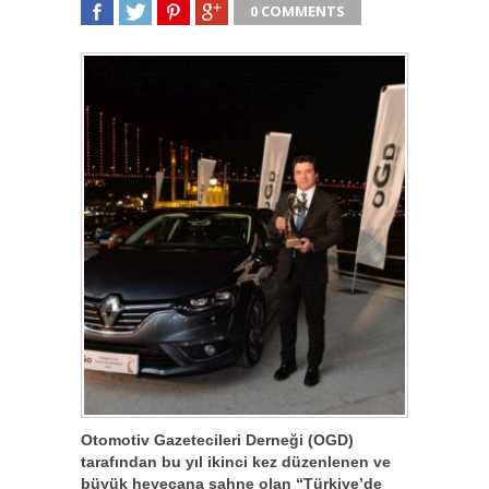
0 COMMENTS
SHARE
TWEET
SHARE
SHARE
Otomotiv Gazetecileri Derneği (OGD)
tarafından bu yıl ikinci kez düzenlenen ve
büyük heyecana sahne olan “Türkiye’de