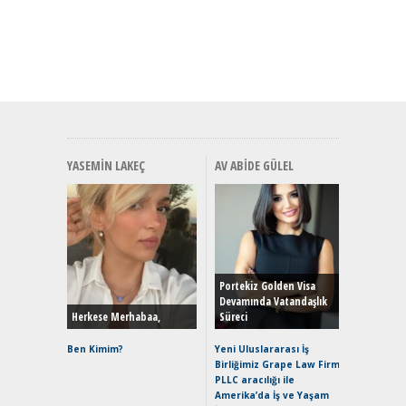
YASEMIN LAKEÇ
AV ABIDE GÜLEL
Alınır M
Durulma
Yönleriy
Hybrid (
Portekiz Golden Visa
Devamında Vatandaşlık
Herkese Merhabaa,
Süreci
Alpine A2
Çağın Ce
Ben Kimim?
Yeni Uluslararası İş
Birliğimiz Grape Law Firm
EAT8’e V
PLLC aracılığı ile
Merhaba:
Amerika’da İş ve Yaşam
Mild-Hyb