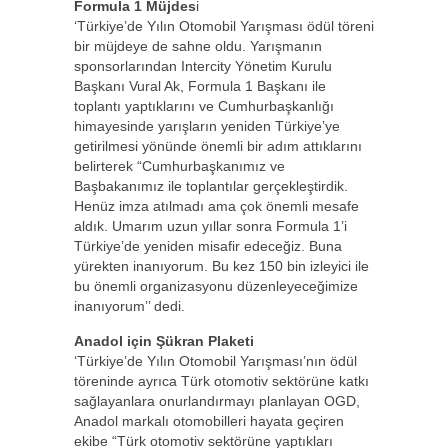
Formula 1 Müjdes
i
‘Türkiye’de Yılın Otomobil Yarışması ödül töreni
bir müjdeye de sahne oldu. Yarışmanın
sponsorlarından Intercity Yönetim Kurulu
Başkanı Vural Ak, Formula 1 Başkanı ile
toplantı yaptıklarını ve Cumhurbaşkanlığı
himayesinde yarışların yeniden Türkiye’ye
getirilmesi yönünde önemli bir adım attıklarını
belirterek “Cumhurbaşkanımız ve
Başbakanımız ile toplantılar gerçekleştirdik.
Henüz imza atılmadı ama çok önemli mesafe
aldık. Umarım uzun yıllar sonra Formula 1’i
Türkiye’de yeniden misafir edeceğiz. Buna
yürekten inanıyorum. Bu kez 150 bin izleyici ile
bu önemli organizasyonu düzenleyeceğimize
inanıyorum’’ dedi.
Anadol için Şükran Plaketi
‘Türkiye’de Yılın Otomobil Yarışması’nın ödül
töreninde ayrıca Türk otomotiv sektörüne katkı
sağlayanlara onurlandırmayı planlayan OGD,
Anadol markalı otomobilleri hayata geçiren
ekibe “Türk otomotiv sektörüne yaptıkları