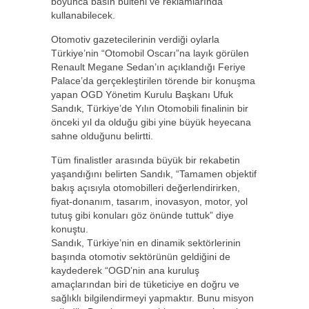
boyunca basın bülteni ve reklamlarında
kullanabilecek.
Otomotiv gazetecilerinin verdiği oylarla
Türkiye’nin “Otomobil Oscarı”na layık görülen
Renault Megane Sedan’ın açıklandığı Feriye
Palace’da gerçekleştirilen törende bir konuşma
yapan OGD Yönetim Kurulu Başkanı Ufuk
Sandık, Türkiye’de Yılın Otomobili finalinin bir
önceki yıl da olduğu gibi yine büyük heyecana
sahne olduğunu belirtti.
Tüm finalistler arasında büyük bir rekabetin
yaşandığını belirten Sandık, “Tamamen objektif
bakış açısıyla otomobilleri değerlendirirken,
fiyat-donanım, tasarım, inovasyon, motor, yol
tutuş gibi konuları göz önünde tuttuk” diye
konuştu.
Sandık, Türkiye’nin en dinamik sektörlerinin
başında otomotiv sektörünün geldiğini de
kaydederek “OGD’nin ana kuruluş
amaçlarından biri de tüketiciye en doğru ve
sağlıklı bilgilendirmeyi yapmaktır. Bunu misyon