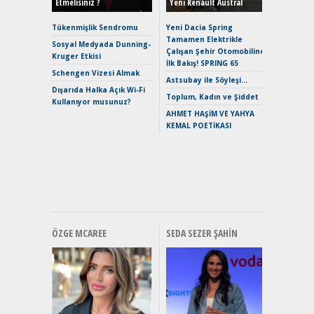
Etmelisiniz ?
Yeni Renault Austral
Alpine A2
Çağın Ce
Tükenmişlik Sendromu
Yeni Dacia Spring
Tamamen Elektrikle
EAT8’e V
Sosyal Medyada Dunning-
Çalışan Şehir Otomobiline
Merhaba:
Kruger Etkisi
İlk Bakış! SPRING 65
Mild-Hyb
Schengen Vizesi Almak
Verimli?
Astsubay ile Söyleşi…
Dışarıda Halka Açık Wi-Fi
Crossove
Toplum, Kadın ve Şiddet
Kullanıyor musunuz?
Yaramaz
AHMET HAŞİM VE YAHYA
Puma ST
KEMAL POETİKASI
Yakıyor 
Mercede
ve En Yakı
Premium 
Hızlı Şar
ÖZGE MCAREE
SEDA SEZER ŞAHIN
Alınır M
Durulma
Yönleriy