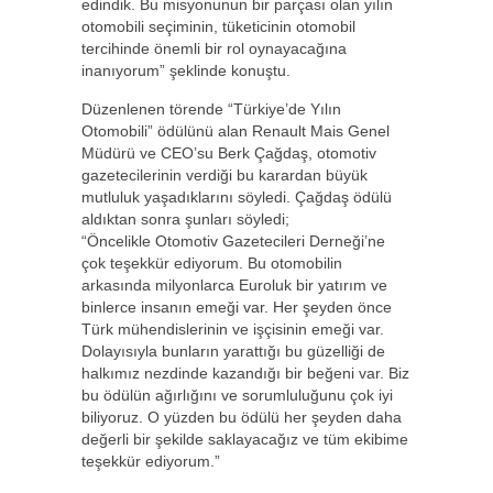
edindik. Bu misyonunun bir parçası olan yılın
otomobili seçiminin, tüketicinin otomobil
tercihinde önemli bir rol oynayacağına
inanıyorum” şeklinde konuştu.
Düzenlenen törende “Türkiye’de Yılın
Otomobili” ödülünü alan Renault Mais Genel
Müdürü ve CEO’su Berk Çağdaş, otomotiv
gazetecilerinin verdiği bu karardan büyük
mutluluk yaşadıklarını söyledi. Çağdaş ödülü
aldıktan sonra şunları söyledi;
“Öncelikle Otomotiv Gazetecileri Derneği’ne
çok teşekkür ediyorum. Bu otomobilin
arkasında milyonlarca Euroluk bir yatırım ve
binlerce insanın emeği var. Her şeyden önce
Türk mühendislerinin ve işçisinin emeği var.
Dolayısıyla bunların yarattığı bu güzelliği de
halkımız nezdinde kazandığı bir beğeni var. Biz
bu ödülün ağırlığını ve sorumluluğunu çok iyi
biliyoruz. O yüzden bu ödülü her şeyden daha
değerli bir şekilde saklayacağız ve tüm ekibime
teşekkür ediyorum.”