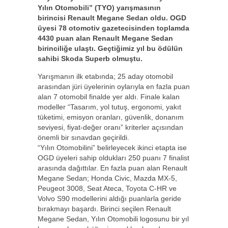
Yılın Otomobili” (TYO) yarışmasının
birincisi Renault Megane Sedan oldu. OGD
üyesi 78 otomotiv gazetecisinden toplamda
4430 puan alan Renault Megane Sedan
birinciliğe ulaştı. Geçtiğimiz yıl bu ödülün
sahibi Skoda Superb olmuştu.
Yarışmanın ilk etabında; 25 aday otomobil
arasından jüri üyelerinin oylarıyla en fazla puan
alan 7 otomobil finalde yer aldı. Finale kalan
modeller “Tasarım, yol tutuş, ergonomi, yakıt
tüketimi, emisyon oranları, güvenlik, donanım
seviyesi, fiyat-değer oranı” kriterler açısından
önemli bir sınavdan geçirildi.
“Yılın Otomobilini” belirleyecek ikinci etapta ise
OGD üyeleri sahip oldukları 250 puanı 7 finalist
arasında dağıttılar. En fazla puan alan Renault
Megane Sedan; Honda Civic, Mazda MX-5,
Peugeot 3008, Seat Ateca, Toyota C-HR ve
Volvo S90 modellerini aldığı puanlarla geride
bırakmayı başardı. Birinci seçilen Renault
Megane Sedan, Yılın Otomobili logosunu bir yıl