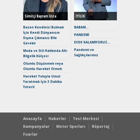
Hybrid (
Simitçi Bayram Usta
İYİLİK
Alpine A2
Çağın Ce
Bazen Kendinizi Bulmak
BABAM…
İçin Kendi Dünyanızın
EAT8’e V
PANDEMİ
Dışına Çıkmanız Bile
Merhaba:
EVDE KALAMIYORUZ…
Gerekir
Mild-Hyb
Pandemi ve
Verimli?
Moda ve Stil Hakkında Altı
Sağlıkçılarımız
Bilgelik Külçesi
Crossove
Yaramaz
Olumlu Düşünmek veya
Puma ST
Olumlu Hareket Etmek
Yakıyor 
Hareket Yoluyla Umut
Mercede
Yaratmak İçin 3 Dakika
ve En Yakı
Yeterli
Premium 
Hızlı Şar
Anasayfa
Haberler
Test Merkezi
Kampanyalar
Motor Sporları
Röportaj
Fuarlar