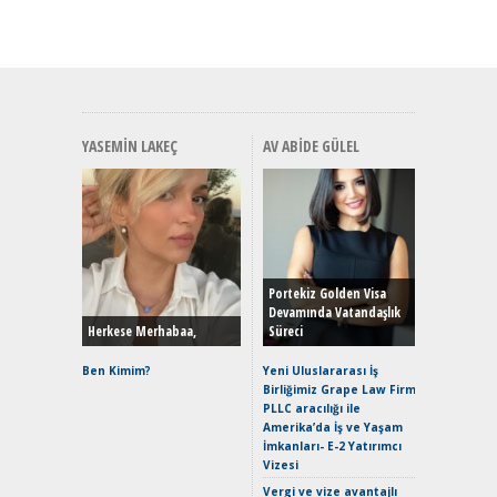
YASEMIN LAKEÇ
AV ABIDE GÜLEL
Alınır M
Durulma
Yönleriy
Hybrid (
Portekiz Golden Visa
Devamında Vatandaşlık
Herkese Merhabaa,
Süreci
Alpine A2
Çağın Ce
Ben Kimim?
Yeni Uluslararası İş
Birliğimiz Grape Law Firm
EAT8’e V
PLLC aracılığı ile
Merhaba:
Amerika’da İş ve Yaşam
Mild-Hyb
İmkanları- E-2 Yatırımcı
Verimli?
Vizesi
Crossove
Vergi ve vize avantajlı
Yaramaz