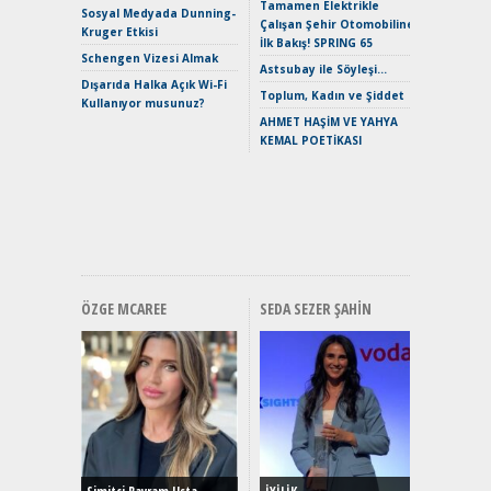
Tamamen Elektrikle
EAT8’e V
Sosyal Medyada Dunning-
Çalışan Şehir Otomobiline
Merhaba:
Kruger Etkisi
İlk Bakış! SPRING 65
Mild-Hyb
Schengen Vizesi Almak
Verimli?
Astsubay ile Söyleşi…
Dışarıda Halka Açık Wi-Fi
Crossove
Toplum, Kadın ve Şiddet
Kullanıyor musunuz?
Yaramaz
AHMET HAŞİM VE YAHYA
Puma ST
KEMAL POETİKASI
Yakıyor 
Mercede
ve En Yakı
Premium 
Hızlı Şar
ÖZGE MCAREE
SEDA SEZER ŞAHIN
Alınır M
Durulma
Yönleriy
Hybrid (