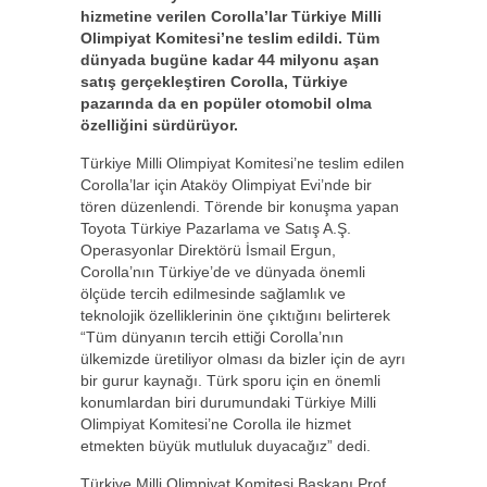
hizmetine verilen Corolla’lar Türkiye Milli
Olimpiyat Komitesi’ne teslim edildi. Tüm
dünyada bugüne kadar 44 milyonu aşan
satış gerçekleştiren Corolla, Türkiye
pazarında da en popüler otomobil olma
özelliğini sürdürüyor.
Türkiye Milli Olimpiyat Komitesi’ne teslim edilen
Corolla’lar için Ataköy Olimpiyat Evi’nde bir
tören düzenlendi. Törende bir konuşma yapan
Toyota Türkiye Pazarlama ve Satış A.Ş.
Operasyonlar Direktörü İsmail Ergun,
Corolla’nın Türkiye’de ve dünyada önemli
ölçüde tercih edilmesinde sağlamlık ve
teknolojik özelliklerinin öne çıktığını belirterek
“Tüm dünyanın tercih ettiği Corolla’nın
ülkemizde üretiliyor olması da bizler için de ayrı
bir gurur kaynağı. Türk sporu için en önemli
konumlardan biri durumundaki Türkiye Milli
Olimpiyat Komitesi’ne Corolla ile hizmet
etmekten büyük mutluluk duyacağız” dedi.
Türkiye Milli Olimpiyat Komitesi Başkanı Prof.