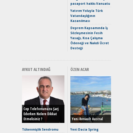
pasaport hakkı-Vanuatu
Puma ST
Yakıyor 
Yatırım Yoluyla Türk
Vatandaşlığının
Mercede
Kazanılması
ve En Yakı
Premium 
Deprem Kapsamında İş
Hızlı Şar
Sözleşmesinin Fesih
Yasağı, Kısa Çalışma
Ödeneği ve Nakdi Ücret
Desteği
AYKUT ALTINDAĞ
ÖZEN ACAR
Alınır M
Durulma
Yönleriy
Hybrid (
Cep Telefonunuzu Şarj
Ederken Nelere Dikkat
Etmelisiniz ?
Yeni Renault Austral
Alpine A2
Çağın Ce
Tükenmişlik Sendromu
Yeni Dacia Spring