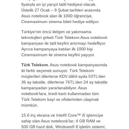
fiyatıyla en iyi yarıyıl tatili hediyesi olacak.
Üstelik 27 Ocak – 9 Şubat tarihleri arasında
Asus notebook alan ilk 1000 öğrenciye,
Cinemaximum sinema bileti hediye ediliyor.
Türkiye’nin öncü iletişim ve yakınsama
teknolojileri şirketi Türk Telekom Asus notebook
kampanyası ile tatil keyfini artırmayı hedefliyor.
Ayrıca kampanyaya katılan ilk 1000 kişi
Cinemaximum ile sinema keyfini yaşıyor.
Türk Telekom
, Asus notebook kampanyasında
iki farklı seçenek sunuyor. Türk Telekom
müşterileri dilerlerse KDV dâhil ayda 53TL’den
36 ay taksitle, dilerlerse 76TL’den 24 ay taksitle
kampanyadan yararlanabiliyor. Asus
notebook’lara, kredi kartı kullanmadan tüm
Türk Telekom bayi ve ofislerinden ulaşmak
mümkün.
15.6 inç ekrana ve Intel® Core™ i5 işlemciye
sahip olan Asus notebook’lar; 4 GB RAM ve
500 GB hard disk, Windows® 8 işletim sistemi,