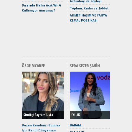
Verimli?
Astsubay ile Söyleşi…
Dışarıda Halka Açık Wi-Fi
Crossove
Toplum, Kadın ve Şiddet
Kullanıyor musunuz?
Yaramaz
AHMET HAŞİM VE YAHYA
Puma ST
KEMAL POETİKASI
Yakıyor 
Mercede
ve En Yakı
Premium 
Hızlı Şar
ÖZGE MCAREE
SEDA SEZER ŞAHIN
Alınır M
Durulma
Yönleriy
Hybrid (
Simitçi Bayram Usta
İYİLİK
Alpine A2
Çağın Ce
Bazen Kendinizi Bulmak
BABAM…
İçin Kendi Dünyanızın
EAT8’e V