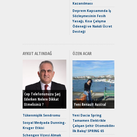
Kazanılması
ve En Yakı
Premium 
Deprem Kapsamında İş
Hızlı Şar
Sözleşmesinin Fesih
Yasağı, Kısa Çalışma
Ödeneği ve Nakdi Ücret
Desteği
AYKUT ALTINDAĞ
ÖZEN ACAR
Alınır M
Durulma
Yönleriy
Hybrid (
Cep Telefonunuzu Şarj
Ederken Nelere Dikkat
Etmelisiniz ?
Yeni Renault Austral
Alpine A2
Çağın Ce
Tükenmişlik Sendromu
Yeni Dacia Spring
Tamamen Elektrikle
EAT8’e V
Sosyal Medyada Dunning-
Çalışan Şehir Otomobiline
Merhaba:
Kruger Etkisi
İlk Bakış! SPRING 65
Mild-Hyb
Schengen Vizesi Almak