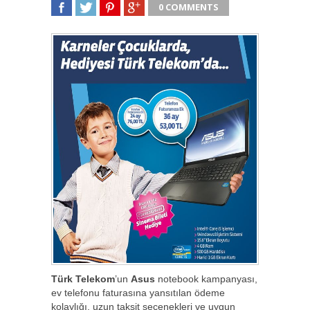
0 COMMENTS
SHARE
TWEET
SHARE
SHARE
Türk Telekom
’un
Asus
notebook kampanyası,
ev telefonu faturasına yansıtılan ödeme
kolaylığı, uzun taksit seçenekleri ve uygun