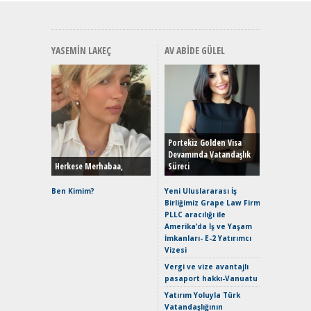
YASEMIN LAKEÇ
AV ABIDE GÜLEL
Alınır M
Durulma
Yönleriy
Hybrid (
Portekiz Golden Visa
Devamında Vatandaşlık
Herkese Merhabaa,
Süreci
Alpine A2
Çağın Ce
Ben Kimim?
Yeni Uluslararası İş
Birliğimiz Grape Law Firm
EAT8’e V
PLLC aracılığı ile
Merhaba:
Amerika’da İş ve Yaşam
Mild-Hyb
İmkanları- E-2 Yatırımcı
Verimli?
Vizesi
Crossove
Vergi ve vize avantajlı
Yaramaz
pasaport hakkı-Vanuatu
Puma ST
Yakıyor 
Yatırım Yoluyla Türk
Vatandaşlığının
Mercede