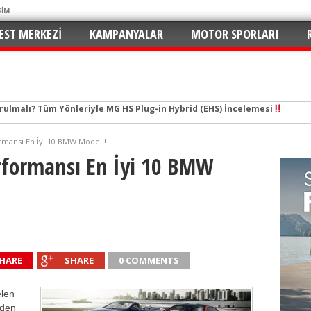
ŞİM
EST MERKEZI
KAMPANYALAR
MOTOR SPORLARI
tal Çağın Cep Roketi
e Merhaba: C5 Aircross 1.2 Mild-Hybrid ile Ne Kadar Verimli?
mansı En İyi 10 BMW Modeli!
n Yaramaz Çocuğu: 2026 Puma ST-Line Hem Az Yakıyor Hem Şımartıyor
formansı En İyi 10 BMW
v ve En Yakıt İş Birliği ile Premium Konseptli İlk Hızlı Şarj İstasyonu 
hu ve Maksimum Tasarruf: Toyota C-HR 1.8 Hybrid GR Sport İncelemesi
ektrikli SUV Standartları Yeniden Yazılıyor: Kia EV3 Direksiyonundayız
n de Favorisi: Renault Clio İkinci Kez “Türkiye’de Yılın Otomobili” Seçildi
rruflu: Yeni Peugeot 2008 Hybrid e-DCS6
HARE
SHARE
0 COMMENTS
 İmzalar Atıldı: 81 İlde 249 İstasyon
elen
urulmalı? Tüm Yönleriyle MG HS Plug-in Hybrid (EHS) İncelemesi
nden