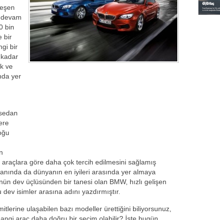
leşen
r devam
0 bin
 bir
gi bir
 kadar
ik ve
nda yer
 sedan
ere
çoğu
n
er araçlara göre daha çok tercih edilmesini sağlamış
lanında da dünyanın en iyileri arasında yer almaya
nün dev üçlüsünden bir tanesi olan BMW, hızlı gelişen
dev isimler arasına adını yazdırmıştır.
mitlerine ulaşabilen bazı modeller ürettiğini biliyorsunuz,
angi araç daha doğru bir seçim olabilir? İşte bugün