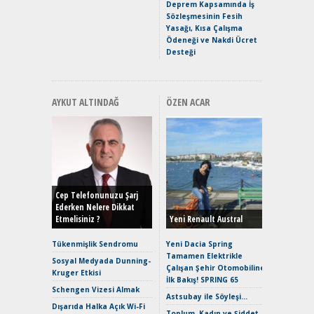
Premium 
Deprem Kapsamında İş
Hızlı Şar
Sözleşmesinin Fesih
Yasağı, Kısa Çalışma
Ödeneği ve Nakdi Ücret
Desteği
AYKUT ALTINDAĞ
ÖZEN ACAR
Alınır M
Durulma
Yönleriy
Hybrid (
Cep Telefonunuzu Şarj
Ederken Nelere Dikkat
Etmelisiniz ?
Yeni Renault Austral
Alpine A2
Çağın Ce
Tükenmişlik Sendromu
Yeni Dacia Spring
Tamamen Elektrikle
EAT8’e V
Sosyal Medyada Dunning-
Çalışan Şehir Otomobiline
Merhaba:
Kruger Etkisi
İlk Bakış! SPRING 65
Mild-Hyb
Schengen Vizesi Almak
Verimli?
Astsubay ile Söyleşi…
Dışarıda Halka Açık Wi-Fi
Crossove
Toplum, Kadın ve Şiddet