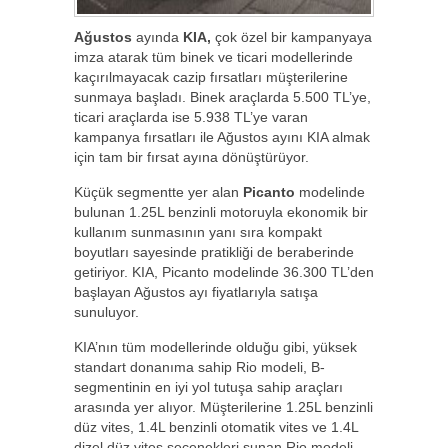
Ağustos
ayında
KIA,
çok özel bir kampanyaya
imza atarak tüm binek ve ticari modellerinde
kaçırılmayacak cazip fırsatları müşterilerine
sunmaya başladı. Binek araçlarda 5.500 TL’ye,
ticari araçlarda ise 5.938 TL’ye varan
kampanya fırsatları ile Ağustos ayını KIA almak
için tam bir fırsat ayına dönüştürüyor.
Küçük segmentte yer alan
Picanto
modelinde
bulunan 1.25L benzinli motoruyla ekonomik bir
kullanım sunmasının yanı sıra kompakt
boyutları sayesinde pratikliği de beraberinde
getiriyor. KIA, Picanto modelinde 36.300 TL’den
başlayan Ağustos ayı fiyatlarıyla satışa
sunuluyor.
KIA’nın tüm modellerinde olduğu gibi, yüksek
standart donanıma sahip Rio modeli, B-
segmentinin en iyi yol tutuşa sahip araçları
arasında yer alıyor. Müşterilerine 1.25L benzinli
düz vites, 1.4L benzinli otomatik vites ve 1.4L
dizel düz vites seçenekleri sunan Rio modeli,