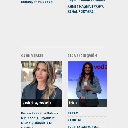
Kullanıyor musunuz?
Yaramaz
AHMET HAŞİM VE YAHYA
Puma ST
KEMAL POETİKASI
Yakıyor 
Mercede
ve En Yakı
Premium 
Hızlı Şar
ÖZGE MCAREE
SEDA SEZER ŞAHIN
Alınır M
Durulma
Yönleriy
Hybrid (
Simitçi Bayram Usta
İYİLİK
Alpine A2
Çağın Ce
Bazen Kendinizi Bulmak
BABAM…
İçin Kendi Dünyanızın
EAT8’e V
PANDEMİ
Dışına Çıkmanız Bile
Merhaba:
EVDE KALAMIYORUZ…
Gerekir