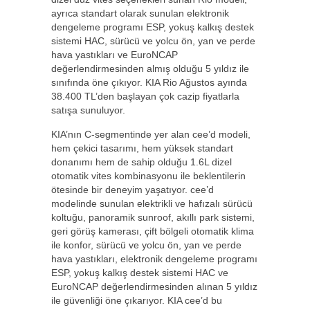
ayrıca standart olarak sunulan elektronik
dengeleme programı ESP, yokuş kalkış destek
sistemi HAC, sürücü ve yolcu ön, yan ve perde
hava yastıkları ve EuroNCAP
değerlendirmesinden almış olduğu 5 yıldız ile
sınıfında öne çıkıyor. KIA Rio Ağustos ayında
38.400 TL’den başlayan çok cazip fiyatlarla
satışa sunuluyor.
KIA’nın C-segmentinde yer alan cee’d modeli,
hem çekici tasarımı, hem yüksek standart
donanımı hem de sahip olduğu 1.6L dizel
otomatik vites kombinasyonu ile beklentilerin
ötesinde bir deneyim yaşatıyor. cee’d
modelinde sunulan elektrikli ve hafızalı sürücü
koltuğu, panoramik sunroof, akıllı park sistemi,
geri görüş kamerası, çift bölgeli otomatik klima
ile konfor, sürücü ve yolcu ön, yan ve perde
hava yastıkları, elektronik dengeleme programı
ESP, yokuş kalkış destek sistemi HAC ve
EuroNCAP değerlendirmesinden alınan 5 yıldız
ile güvenliği öne çıkarıyor. KIA cee’d bu