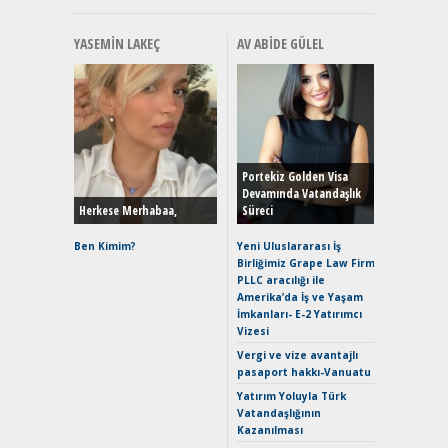
YASEMIN LAKEÇ
AV ABIDE GÜLEL
Alınır M
Durulma
Yönleriy
Hybrid (
Portekiz Golden Visa
Devamında Vatandaşlık
Herkese Merhabaa,
Süreci
Alpine A2
Çağın Ce
Ben Kimim?
Yeni Uluslararası İş
Birliğimiz Grape Law Firm
EAT8’e V
PLLC aracılığı ile
Merhaba:
Amerika’da İş ve Yaşam
Mild-Hyb
İmkanları- E-2 Yatırımcı
Verimli?
Vizesi
Crossove
Vergi ve vize avantajlı
Yaramaz
pasaport hakkı-Vanuatu
Puma ST
Yakıyor 
Yatırım Yoluyla Türk
Vatandaşlığının
Mercede
Kazanılması
ve En Yakı