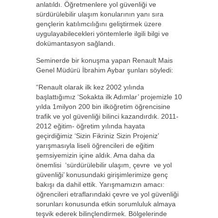
anlatıldı. Öğretmenlere yol güvenliği ve
sürdürülebilir ulaşım konularının yanı sıra
gençlerin katılımcılığını geliştirmek üzere
uygulayabilecekleri yöntemlerle ilgili bilgi ve
dokümantasyon sağlandı.
Seminerde bir konuşma yapan Renault Mais
Genel Müdürü İbrahim Aybar şunları söyledi:
“Renault olarak ilk kez 2002 yılında
başlattığımız ‘Sokakta ilk Adımlar’ projemizle 10
yılda 1milyon 200 bin ilköğretim öğrencisine
trafik ve yol güvenliği bilinci kazandırdık. 2011-
2012 eğitim- öğretim yılında hayata
geçirdiğimiz ‘Sizin Fikriniz Sizin Projeniz’
yarışmasıyla liseli öğrencileri de eğitim
şemsiyemizin içine aldık. Ama daha da
önemlisi ‘sürdürülebilir ulaşım, çevre ve yol
güvenliği’ konusundaki girişimlerimize genç
bakışı da dahil ettik. Yarışmamızın amacı:
öğrencileri etraflarındaki çevre ve yol güvenliği
sorunları konusunda etkin sorumluluk almaya
teşvik ederek bilinçlendirmek. Bölgelerinde