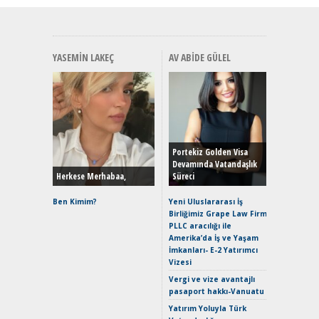
YASEMIN LAKEÇ
AV ABIDE GÜLEL
Alınır M
Durulma
Yönleriy
Hybrid (
Portekiz Golden Visa
Devamında Vatandaşlık
Herkese Merhabaa,
Süreci
Alpine A2
Çağın Ce
Ben Kimim?
Yeni Uluslararası İş
Birliğimiz Grape Law Firm
EAT8’e V
PLLC aracılığı ile
Merhaba:
Amerika’da İş ve Yaşam
Mild-Hyb
İmkanları- E-2 Yatırımcı
Verimli?
Vizesi
Crossove
Vergi ve vize avantajlı
Yaramaz
pasaport hakkı-Vanuatu
Puma ST
Yakıyor 
Yatırım Yoluyla Türk