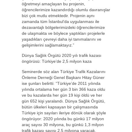
öğretmeyi amaçlayan bu projenin,
öğrencilerimize kazandırdığı olumlu davranışlar
bizi çok mutlu etmektedir. Projenin aynı
zamanda tüm İstanbul’da uygulanması ile
dezavantajlı bölgelerimizdeki öğrencilerimize
de ulaşmakta ve böylece yaptıkları projelerle
yaşadıkları çevreyi daha iyi tanımalarını ve
gelişimlerini sağlamaktayız.”
Dünya Sağlık Örgütü 2020 yılı trafik kazası
öngörüsü: Türkiye’de 2,5 milyon kaza
Seminerde söz alan Türkiye Trafik Kazalarını
Önleme Derneği Genel Başkanı Hitay Güner
ise şunları belirtti: “Türkiye’de 2011 yılında
yılında ortalama her gün 3 bin 366 kaza oldu
ve bu kazalarda her gün 19 kişi öldü ve her
gün 652 kişi yaralandı. Dünya Sağlık Örgütü,
bütün ülkeleri kapsayan bir çalışmasında
Türkiye için sayıları ileriye dönük olarak şöyle
öngörüyor: 2020 yılında bu günkü 17 milyon
araç sayısı 30 milyona, bu günkü 1,3 milyon
trafik kazası sayısı 2,5 milyona varacak.