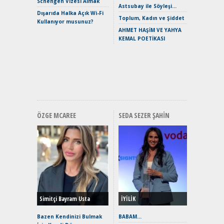
Schengen Vizesi Almak
Verimli?
Astsubay ile Söyleşi…
Dışarıda Halka Açık Wi-Fi
Crossove
Toplum, Kadın ve Şiddet
Kullanıyor musunuz?
Yaramaz
AHMET HAŞİM VE YAHYA
Puma ST
KEMAL POETİKASI
Yakıyor 
Mercede
ve En Yakı
Premium 
Hızlı Şar
ÖZGE MCAREE
SEDA SEZER ŞAHIN
Alınır M
Durulma
Yönleriy
Hybrid (
Simitçi Bayram Usta
İYİLİK
Alpine A2
Çağın Ce
Bazen Kendinizi Bulmak
BABAM…