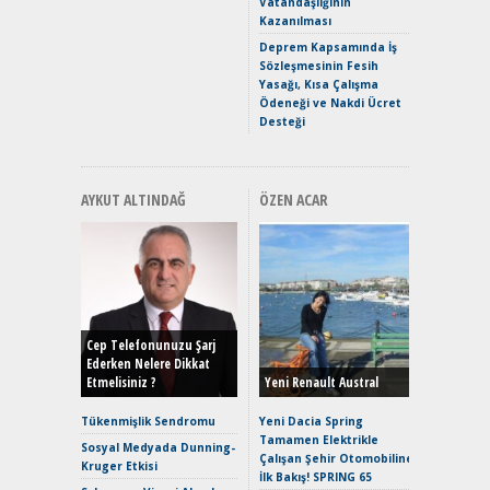
Vatandaşlığının
Mercede
Kazanılması
ve En Yakı
Premium 
Deprem Kapsamında İş
Hızlı Şar
Sözleşmesinin Fesih
Yasağı, Kısa Çalışma
Ödeneği ve Nakdi Ücret
Desteği
AYKUT ALTINDAĞ
ÖZEN ACAR
Alınır M
Durulma
Yönleriy
Hybrid (
Cep Telefonunuzu Şarj
Ederken Nelere Dikkat
Etmelisiniz ?
Yeni Renault Austral
Alpine A2
Çağın Ce
Tükenmişlik Sendromu
Yeni Dacia Spring
Tamamen Elektrikle
EAT8’e V
Sosyal Medyada Dunning-
Çalışan Şehir Otomobiline
Merhaba:
Kruger Etkisi
İlk Bakış! SPRING 65
Mild-Hyb