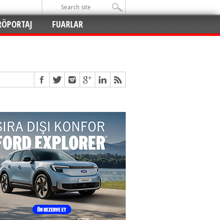
RÖPORTAJ
FUARLAR
Açıldı
!
!