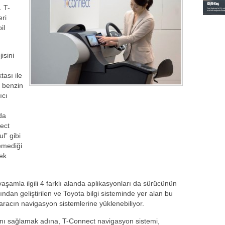
. T-
eri
il
isini
tası ile
e benzin
ıcı
da
ect
l” gibi
emediği
ek
e yaşamla ilgili 4 farklı alanda aplikasyonları da sürücünün
ından geliştirilen ve Toyota bilgi sisteminde yer alan bu
 aracın navigasyon sistemlerine yüklenebiliyor.
ını sağlamak adına, T-Connect navigasyon sistemi,