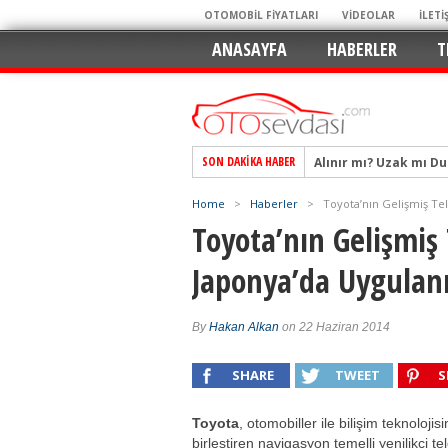
OTOMOBİL FİYATLARI
VİDEOLAR
İLETİ
ANASAYFA
HABERLER
T
Alınır mı? Uzak mı D
SON DAKIKA HABER
Alpine A290 GTS: Diji
Home
>
Haberler
>
Toyota’nın Gelişmiş Te
EAT8’e Veda, Elektriğ
Toyota’nın Gelişmiş
Crossover Dünyasını
Japonya’da Uygulan
Mercedes-Benz Otomoti
Keskin Hatlar, GR Ru
Geleceğin Kompakt El
By
Hakan Alkan
on 22 Haziran 2014
Pazarın Lideri, Jurini
SHARE
TWEET
S
Hem Şehirli Hem Tasa
TURKA’nın Dev Ağı İçin
Toyota
, otomobiller ile bilişim teknolojisi
birleştiren navigasyon temelli yenilikçi te