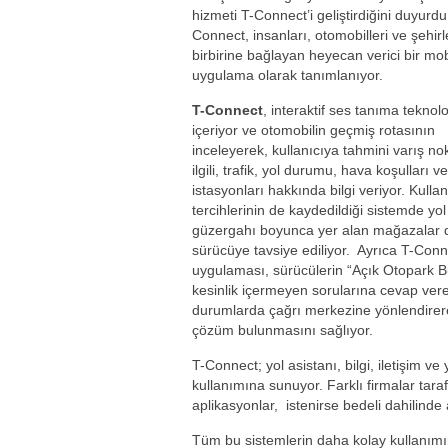
hizmeti T-Connect’i geliştirdiğini duyurdu
Connect, insanları, otomobilleri ve şehirl
birbirine bağlayan heyecan verici bir mob
uygulama olarak tanımlanıyor.
T-Connect
, interaktif ses tanıma teknoloj
içeriyor ve otomobilin geçmiş rotasının
inceleyerek, kullanıcıya tahmini varış nok
ilgili, trafik, yol durumu, hava koşulları v
istasyonları hakkında bilgi veriyor. Kullan
tercihlerinin de kaydedildiği sistemde yol
güzergahı boyunca yer alan mağazalar 
sürücüye tavsiye ediliyor. Ayrıca T-Conn
uygulaması, sürücülerin “Açık Otopark Bu
kesinlik içermeyen sorularına cevap ver
durumlarda çağrı merkezine yönlendirer
çözüm bulunmasını sağlıyor.
T-Connect; yol asistanı, bilgi, iletişim v
kullanımına sunuyor. Farklı firmalar taraf
aplikasyonlar, istenirse bedeli dahilinde
Tüm bu sistemlerin daha kolay kullanım