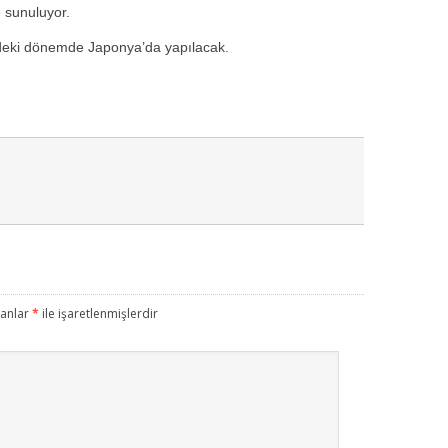
e sunuluyor.
deki dönemde Japonya’da yapılacak.
lanlar
*
ile işaretlenmişlerdir