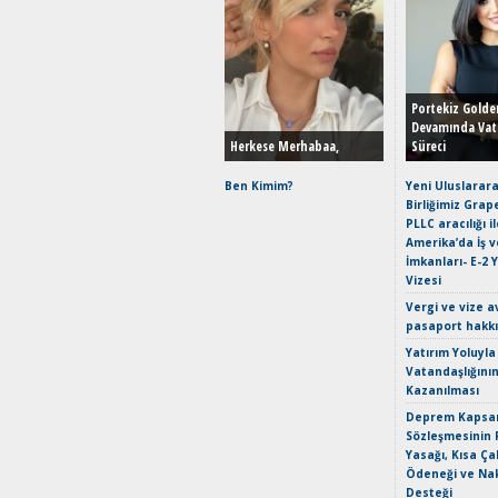
Portekiz Golde
Devamında Vat
Herkese Merhabaa,
Süreci
Ben Kimim?
Yeni Uluslarara
Birliğimiz Grap
PLLC aracılığı i
Amerika’da İş 
İmkanları- E-2 
Vizesi
Vergi ve vize a
pasaport hakk
Yatırım Yoluyla
Vatandaşlığını
Kazanılması
Deprem Kapsam
Sözleşmesinin 
Yasağı, Kısa Ça
Ödeneği ve Nak
Desteği