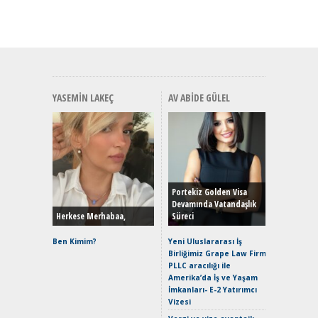
YASEMIN LAKEÇ
AV ABIDE GÜLEL
Alınır M
Durulma
Yönleriy
Hybrid (
Portekiz Golden Visa
Devamında Vatandaşlık
Herkese Merhabaa,
Süreci
Alpine A2
Çağın Ce
Ben Kimim?
Yeni Uluslararası İş
Birliğimiz Grape Law Firm
EAT8’e V
PLLC aracılığı ile
Merhaba:
Amerika’da İş ve Yaşam
Mild-Hyb
İmkanları- E-2 Yatırımcı
Verimli?
Vizesi
Crossove