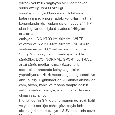
yüksek verimlilik sağlayan akıllı dört çeker
sürüş özelliği AWD-i özelliği
sunuluyor. Güçlü Nikel-Metal Hidrit sistem
bataryası ise, ikinci sıradaki koltukların altına
konumlandırıldı. Toplam sistem gücü 244 HP
olan Highlander Hybrid, sadece 146g/km
ortalama
emisyonu, 6.6 lt/100 km tüketimi (WLTP
çevrimi) ve 5.2 lt/100km tüketimi (NEDC) ile
sınıfının en iyi CO 2 salımı oranını sunuyor.
Sürüş Modu seçme düğmeleriyle birlikte
sürücüler, ECO, NORMAL, SPORT ve TRAIL
arazi sürüş modları olmak üzere farklı
seçenekler arasında kolayca geçişler
yapabiliyorlar. Hibrit motorun getirdiği sessiz ve
akıcı sürüş, Highlander’da kullanılan akustik ön
cam, tavan, kabin ve tabana adapte edilen
yalıtım malzemeleriyle, aracın daha da sessiz
olması sağlanıyor.
Highlander’ın GA-K platformunun getirdiği hafif
ve yüksek sertliğe sahip gövdesiyle birlikte
alçak ağırlık merkezi, yeni SUV modelinin çevik