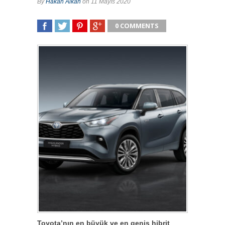
By
Hakan Alkan
on 11 Mayıs 2020
0 COMMENTS
SHARE
TWEET
SHARE
SHARE
Toyota’nın en büyük ve en geniş hibrit