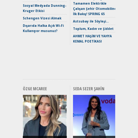
Tamamen Elektrikle
EAT8’e V
Sosyal Medyada Dunning-
Çalışan Şehir Otomobiline
Merhaba:
Kruger Etkisi
İlk Bakış! SPRING 65
Mild-Hyb
Schengen Vizesi Almak
Verimli?
Astsubay ile Söyleşi…
Dışarıda Halka Açık Wi-Fi
Crossove
Toplum, Kadın ve Şiddet
Kullanıyor musunuz?
Yaramaz
AHMET HAŞİM VE YAHYA
Puma ST
KEMAL POETİKASI
Yakıyor 
Mercede
ve En Yakı
Premium 
Hızlı Şar
ÖZGE MCAREE
SEDA SEZER ŞAHIN
Alınır M
Durulma
Yönleriy
Hybrid (