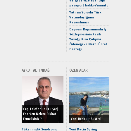
Vergi ve vize avantajlı
Yaramaz
pasaport hakkı-Vanuatu
Puma ST
Yakıyor 
Yatırım Yoluyla Türk
Vatandaşlığının
Mercede
Kazanılması
ve En Yakı
Premium 
Deprem Kapsamında İş
Hızlı Şar
Sözleşmesinin Fesih
Yasağı, Kısa Çalışma
Ödeneği ve Nakdi Ücret
Desteği
AYKUT ALTINDAĞ
ÖZEN ACAR
Alınır M
Durulma
Yönleriy
Hybrid (
Cep Telefonunuzu Şarj
Ederken Nelere Dikkat
Etmelisiniz ?
Yeni Renault Austral
Alpine A2
Çağın Ce
Tükenmişlik Sendromu
Yeni Dacia Spring