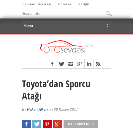
OTOMOBİL FİYATLARI
VİDEOLAR
İLETİŞİM
Toyota’dan Sporcu
Atağı
By
Hakan Alkan
on 09 Kasım 2017
0 COMMENTS
SHARE
TWEET
SHARE
SHARE