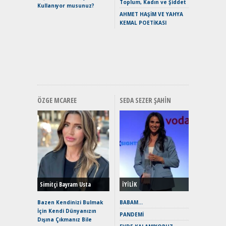
Crossove
Toplum, Kadın ve Şiddet
Kullanıyor musunuz?
Yaramaz
AHMET HAŞİM VE YAHYA
Puma ST
KEMAL POETİKASI
Yakıyor 
Mercede
ve En Yakı
Premium 
Hızlı Şar
ÖZGE MCAREE
SEDA SEZER ŞAHIN
Alınır M
Durulma
Yönleriy
Hybrid (
Simitçi Bayram Usta
İYİLİK
Alpine A2
Çağın Ce
Bazen Kendinizi Bulmak
BABAM…
İçin Kendi Dünyanızın
EAT8’e V
PANDEMİ
Dışına Çıkmanız Bile
Merhaba: