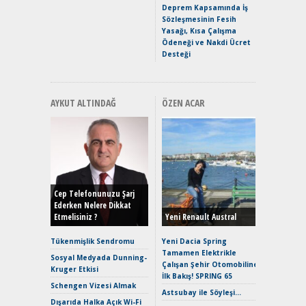
Premium 
Deprem Kapsamında İş
Hızlı Şar
Sözleşmesinin Fesih
Yasağı, Kısa Çalışma
Ödeneği ve Nakdi Ücret
Desteği
AYKUT ALTINDAĞ
ÖZEN ACAR
Alınır M
Durulma
Yönleriy
Hybrid (
Cep Telefonunuzu Şarj
Ederken Nelere Dikkat
Etmelisiniz ?
Yeni Renault Austral
Alpine A2
Çağın Ce
Tükenmişlik Sendromu
Yeni Dacia Spring
Tamamen Elektrikle
EAT8’e V
Sosyal Medyada Dunning-
Çalışan Şehir Otomobiline
Merhaba:
Kruger Etkisi
İlk Bakış! SPRING 65
Mild-Hyb
Schengen Vizesi Almak
Verimli?
Astsubay ile Söyleşi…
Dışarıda Halka Açık Wi-Fi