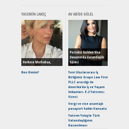
YASEMIN LAKEÇ
AV ABIDE GÜLEL
Alınır M
Durulma
Yönleriy
Hybrid (
Portekiz Golden Visa
Devamında Vatandaşlık
Herkese Merhabaa,
Süreci
Alpine A2
Çağın Ce
Ben Kimim?
Yeni Uluslararası İş
Birliğimiz Grape Law Firm
EAT8’e V
PLLC aracılığı ile
Merhaba:
Amerika’da İş ve Yaşam
Mild-Hyb
İmkanları- E-2 Yatırımcı
Verimli?
Vizesi
Crossove
Vergi ve vize avantajlı
Yaramaz
pasaport hakkı-Vanuatu
Puma ST
Yakıyor 
Yatırım Yoluyla Türk
Vatandaşlığının
Mercede
Kazanılması
ve En Yakı