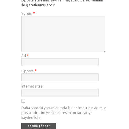
E-posta adresiniz yayınlanmayacak.
Gerekli alanlar
*
ile işaretlenmişlerdir
Yorum
*
Ad
*
E-posta
*
İnternet sitesi
Daha sonraki yorumlarımda kullanılması için adım, e-
posta adresim ve site adresim bu tarayıcıya
kaydedilsin.