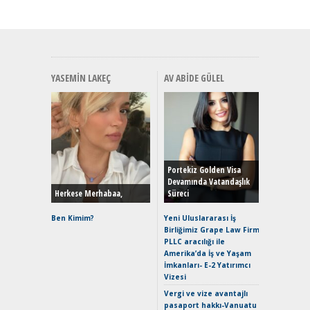
YASEMIN LAKEÇ
AV ABIDE GÜLEL
Alınır M
Durulma
Yönleriy
Hybrid (
Portekiz Golden Visa
Devamında Vatandaşlık
Herkese Merhabaa,
Süreci
Alpine A2
Çağın Ce
Ben Kimim?
Yeni Uluslararası İş
Birliğimiz Grape Law Firm
EAT8’e V
PLLC aracılığı ile
Merhaba:
Amerika’da İş ve Yaşam
Mild-Hyb
İmkanları- E-2 Yatırımcı
Verimli?
Vizesi
Crossove
Vergi ve vize avantajlı
Yaramaz
pasaport hakkı-Vanuatu
Puma ST