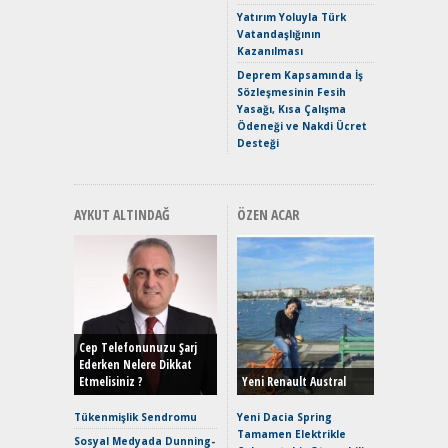
Yakıyor 
Yatırım Yoluyla Türk
Vatandaşlığının
Mercede
Kazanılması
ve En Yakı
Premium 
Deprem Kapsamında İş
Hızlı Şar
Sözleşmesinin Fesih
Yasağı, Kısa Çalışma
Ödeneği ve Nakdi Ücret
Desteği
AYKUT ALTINDAĞ
ÖZEN ACAR
Alınır M
Durulma
Yönleriy
Hybrid (
Cep Telefonunuzu Şarj
Ederken Nelere Dikkat
Etmelisiniz ?
Yeni Renault Austral
Alpine A2
Çağın Ce
Tükenmişlik Sendromu
Yeni Dacia Spring
Tamamen Elektrikle
EAT8’e V
Sosyal Medyada Dunning-