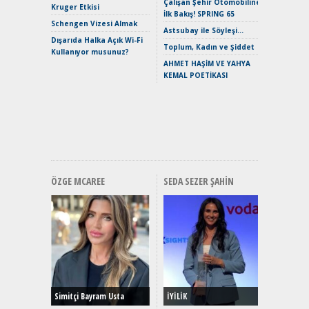
Çalışan Şehir Otomobiline
Merhaba:
Kruger Etkisi
İlk Bakış! SPRING 65
Mild-Hyb
Schengen Vizesi Almak
Verimli?
Astsubay ile Söyleşi…
Dışarıda Halka Açık Wi-Fi
Crossove
Toplum, Kadın ve Şiddet
Kullanıyor musunuz?
Yaramaz
AHMET HAŞİM VE YAHYA
Puma ST
KEMAL POETİKASI
Yakıyor 
Mercede
ve En Yakı
Premium 
Hızlı Şar
ÖZGE MCAREE
SEDA SEZER ŞAHIN
Alınır M
Durulma
Yönleriy
Hybrid (
Simitçi Bayram Usta
İYİLİK
Alpine A2