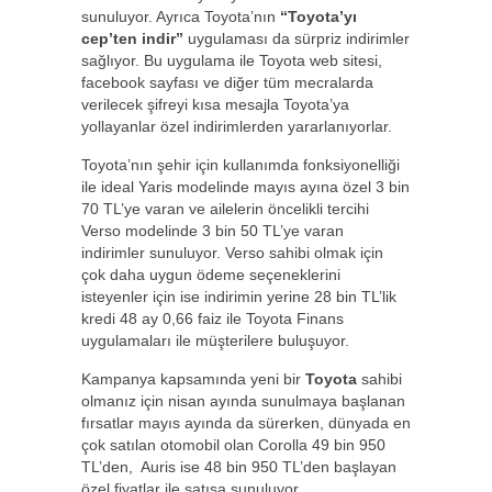
sunuluyor. Ayrıca Toyota’nın
“Toyota’yı
cep’ten indir”
uygulaması da sürpriz indirimler
sağlıyor. Bu uygulama ile Toyota web sitesi,
facebook sayfası ve diğer tüm mecralarda
verilecek şifreyi kısa mesajla Toyota’ya
yollayanlar özel indirimlerden yararlanıyorlar.
Toyota’nın şehir için kullanımda fonksiyonelliği
ile ideal Yaris modelinde mayıs ayına özel 3 bin
70 TL’ye varan ve ailelerin öncelikli tercihi
Verso modelinde 3 bin 50 TL’ye varan
indirimler sunuluyor. Verso sahibi olmak için
çok daha uygun ödeme seçeneklerini
isteyenler için ise indirimin yerine 28 bin TL’lik
kredi 48 ay 0,66 faiz ile Toyota Finans
uygulamaları ile müşterilere buluşuyor.
Kampanya kapsamında yeni bir
Toyota
sahibi
olmanız için nisan ayında sunulmaya başlanan
fırsatlar mayıs ayında da sürerken, dünyada en
çok satılan otomobil olan Corolla 49 bin 950
TL’den, Auris ise 48 bin 950 TL’den başlayan
özel fiyatlar ile satışa sunuluyor.