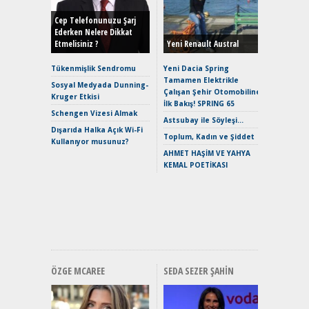
Yönleriy
Hybrid (
Cep Telefonunuzu Şarj
Ederken Nelere Dikkat
Etmelisiniz ?
Yeni Renault Austral
Alpine A2
Çağın Ce
Tükenmişlik Sendromu
Yeni Dacia Spring
Tamamen Elektrikle
EAT8’e V
Sosyal Medyada Dunning-
Çalışan Şehir Otomobiline
Merhaba:
Kruger Etkisi
İlk Bakış! SPRING 65
Mild-Hyb
Schengen Vizesi Almak
Verimli?
Astsubay ile Söyleşi…
Dışarıda Halka Açık Wi-Fi
Crossove
Toplum, Kadın ve Şiddet
Kullanıyor musunuz?
Yaramaz
AHMET HAŞİM VE YAHYA
Puma ST
KEMAL POETİKASI
Yakıyor 
Mercede
ve En Yakı
Premium 
Hızlı Şar
ÖZGE MCAREE
SEDA SEZER ŞAHIN