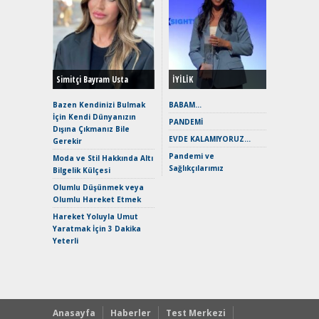
Alınır M
Durulma
Yönleriy
Hybrid (
Simitçi Bayram Usta
İYİLİK
Alpine A2
Çağın Ce
Bazen Kendinizi Bulmak
BABAM…
İçin Kendi Dünyanızın
EAT8’e V
PANDEMİ
Dışına Çıkmanız Bile
Merhaba:
EVDE KALAMIYORUZ…
Gerekir
Mild-Hyb
Pandemi ve
Verimli?
Moda ve Stil Hakkında Altı
Sağlıkçılarımız
Bilgelik Külçesi
Crossove
Yaramaz
Olumlu Düşünmek veya
Puma ST
Olumlu Hareket Etmek
Yakıyor 
Hareket Yoluyla Umut
Mercede
Yaratmak İçin 3 Dakika
ve En Yakı
Yeterli
Premium 
Hızlı Şar
Anasayfa
Haberler
Test Merkezi