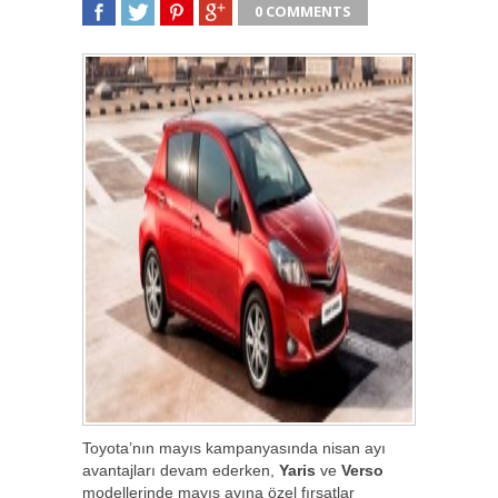
0 COMMENTS
SHARE
TWEET
SHARE
SHARE
Toyota’nın mayıs kampanyasında nisan ayı
avantajları devam ederken,
Yaris
ve
Verso
modellerinde mayıs ayına özel fırsatlar