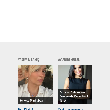
YASEMIN LAKEÇ
AV ABIDE GÜLEL
Alınır M
Durulma
Yönleriy
Hybrid (
Portekiz Golden Visa
Devamında Vatandaşlık
Herkese Merhabaa,
Süreci
Alpine A2
Çağın Ce
Ben Kimim?
Yeni Uluslararası İş