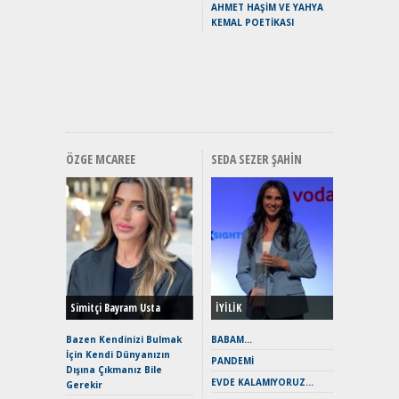
AHMET HAŞİM VE YAHYA
Puma ST
KEMAL POETİKASI
Yakıyor 
Mercede
ve En Yakı
Premium 
Hızlı Şar
ÖZGE MCAREE
SEDA SEZER ŞAHIN
Alınır M
Durulma
Yönleriy
Hybrid (
Simitçi Bayram Usta
İYİLİK
Alpine A2
Çağın Ce
Bazen Kendinizi Bulmak
BABAM…
İçin Kendi Dünyanızın
EAT8’e V
PANDEMİ
Dışına Çıkmanız Bile
Merhaba:
EVDE KALAMIYORUZ…
Gerekir
Mild-Hyb