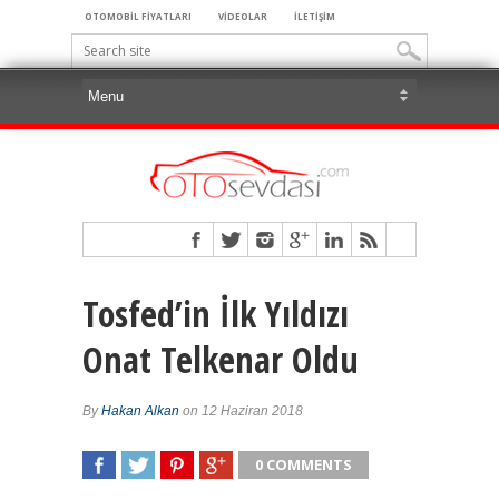
OTOMOBİL FİYATLARI
VİDEOLAR
İLETİŞİM
Tosfed’in İlk Yıldızı
Onat Telkenar Oldu
By
Hakan Alkan
on 12 Haziran 2018
0 COMMENTS
SHARE
TWEET
SHARE
SHARE