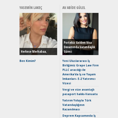
YASEMIN LAKEÇ
AV ABIDE GÜLEL
Alınır M
Durulma
Yönleriy
Hybrid (
Portekiz Golden Visa
Devamında Vatandaşlık
Herkese Merhabaa,
Süreci
Alpine A2
Çağın Ce
Ben Kimim?
Yeni Uluslararası İş
Birliğimiz Grape Law Firm
EAT8’e V
PLLC aracılığı ile
Merhaba:
Amerika’da İş ve Yaşam
Mild-Hyb
İmkanları- E-2 Yatırımcı
Verimli?
Vizesi
Crossove
Vergi ve vize avantajlı
Yaramaz
pasaport hakkı-Vanuatu
Puma ST
Yakıyor 
Yatırım Yoluyla Türk
Vatandaşlığının
Mercede
Kazanılması
ve En Yakı
Premium 
Deprem Kapsamında İş