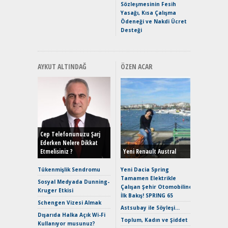
Hızlı Şar
Sözleşmesinin Fesih
Yasağı, Kısa Çalışma
Ödeneği ve Nakdi Ücret
Desteği
AYKUT ALTINDAĞ
ÖZEN ACAR
Alınır M
Durulma
Yönleriy
Hybrid (
Cep Telefonunuzu Şarj
Ederken Nelere Dikkat
Etmelisiniz ?
Yeni Renault Austral
Alpine A2
Çağın Ce
Tükenmişlik Sendromu
Yeni Dacia Spring
Tamamen Elektrikle
EAT8’e V
Sosyal Medyada Dunning-
Çalışan Şehir Otomobiline
Merhaba:
Kruger Etkisi
İlk Bakış! SPRING 65
Mild-Hyb
Schengen Vizesi Almak
Verimli?
Astsubay ile Söyleşi…
Dışarıda Halka Açık Wi-Fi
Crossove
Toplum, Kadın ve Şiddet
Kullanıyor musunuz?
Yaramaz