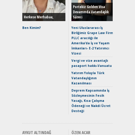
Yönleriy
Hybrid (
Portekiz Golden Visa
Devamında Vatandaşlık
Herkese Merhabaa,
Süreci
Alpine A2
Çağın Ce
Ben Kimim?
Yeni Uluslararası İş
Birliğimiz Grape Law Firm
EAT8’e V
PLLC aracılığı ile
Merhaba:
Amerika’da İş ve Yaşam
Mild-Hyb
İmkanları- E-2 Yatırımcı
Verimli?
Vizesi
Crossove
Vergi ve vize avantajlı
Yaramaz
pasaport hakkı-Vanuatu
Puma ST
Yakıyor 
Yatırım Yoluyla Türk
Vatandaşlığının
Mercede
Kazanılması
ve En Yakı
Premium 
Deprem Kapsamında İş
Hızlı Şar
Sözleşmesinin Fesih
Yasağı, Kısa Çalışma
Ödeneği ve Nakdi Ücret
Desteği
AYKUT ALTINDAĞ
ÖZEN ACAR