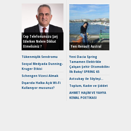
Alınır M
Durulma
Yönleriy
Hybrid (
Cep Telefonunuzu Şarj
Ederken Nelere Dikkat
Etmelisiniz ?
Yeni Renault Austral
Alpine A2
Çağın Ce
Tükenmişlik Sendromu
Yeni Dacia Spring
Tamamen Elektrikle
EAT8’e V
Sosyal Medyada Dunning-
Çalışan Şehir Otomobiline
Merhaba:
Kruger Etkisi
İlk Bakış! SPRING 65
Mild-Hyb
Schengen Vizesi Almak
Verimli?
Astsubay ile Söyleşi…
Dışarıda Halka Açık Wi-Fi
Crossove
Toplum, Kadın ve Şiddet
Kullanıyor musunuz?
Yaramaz
AHMET HAŞİM VE YAHYA
Puma ST
KEMAL POETİKASI
Yakıyor 
Mercede
ve En Yakı
Premium 
Hızlı Şar