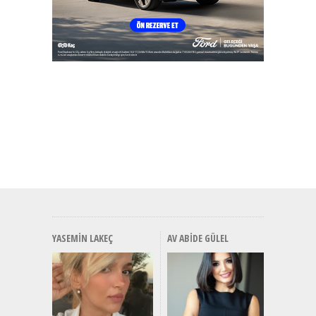
YASEMIN LAKEÇ
AV ABIDE GÜLEL
Alınır M
Durulma