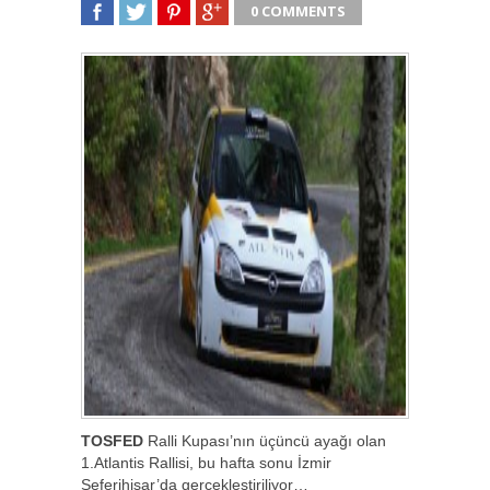
0 COMMENTS
SHARE
TWEET
SHARE
SHARE
TOSFED
Ralli Kupası’nın üçüncü ayağı olan
1.Atlantis Rallisi, bu hafta sonu İzmir
Seferihisar’da gerçekleştiriliyor…