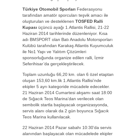
Türkiye Otomobil Sporları
Federasyonu
tarafından amatör sporcuları teşvik amacı ile
oluşturulan ve desteklenen
TOSFED Ralli
Kupası
üçüncü ayağı 1.Atlantis Rallisi, 21-22
Haziran 2014 tarihlerinde düzenleniyor. Kısa
adı BMSPORT olan Batı Anadolu Motorsporları
Kulübü tarafından Karakaş Atlantis Kuyumculuk
ile No1 Yapı ve Yalıtım Çözümleri
sponsorluğunda organize edilen ralli, İzmir
Seferihisar’da gerçekleştirilecek.
Toplam uzunluğu 66,20 km. olan 6 özel etaptan
oluşan 153,60 km.lik 1.Atlantis Rallisi’nde
ekipler 5 ayrı kategoride mücadele edecekler.
21 Haziran 2014 Cumartesi akşamı saat 18:00
de Sığacık Teos Marina’dan verilecek olan
sembolik startla başlayacak organizasyonda,
servis alanı olarak da 2 gün boyunca Sığacık
Teos Marina kullanılacak.
22 Haziran 2014 Pazar sabahı 10:30’da servis
alanından başlayacak olan mücadelede ekipler