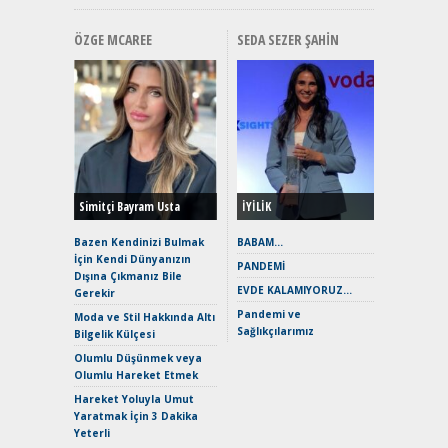
ÖZGE MCAREE
SEDA SEZER ŞAHIN
Alınır M
Durulma
Yönleriy
Hybrid (
Simitçi Bayram Usta
İYİLİK
Alpine A2
Çağın Ce
Bazen Kendinizi Bulmak
BABAM…
İçin Kendi Dünyanızın
EAT8’e V
PANDEMİ
Dışına Çıkmanız Bile
Merhaba:
EVDE KALAMIYORUZ…
Gerekir
Mild-Hyb
Pandemi ve
Verimli?
Moda ve Stil Hakkında Altı
Sağlıkçılarımız
Bilgelik Külçesi
Crossove
Yaramaz
Olumlu Düşünmek veya
Puma ST
Olumlu Hareket Etmek
Yakıyor 
Hareket Yoluyla Umut
Mercede
Yaratmak İçin 3 Dakika
ve En Yakı
Yeterli
Premium 