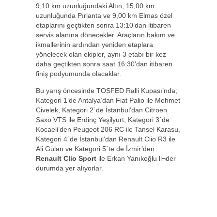
9,10 km uzunluğundaki Altın, 15,00 km
uzunluğunda Pırlanta ve 9,00 km Elmas özel
etaplarını geçtikten sonra 13:10’dan itibaren
servis alanına dönecekler. Araçların bakım ve
ikmallerinin ardından yeniden etaplara
yönelecek olan ekipler, aynı 3 etabı bir kez
daha geçtikten sonra saat 16:30’dan itibaren
finiş podyumunda olacaklar.
Bu yarış öncesinde TOSFED Ralli Kupası’nda;
Kategori 1’de Antalya’dan Fiat Palio ile Mehmet
Civelek, Kategori 2´de İstanbul’dan Citroen
Saxo VTS ile Erdinç Yeşilyurt, Kategori 3´de
Kocaeli’den Peugeot 206 RC ile Tansel Karasu,
Kategori 4´de İstanbul’dan Renault Clio R3 ile
Ali Gülan ve Kategori 5´te de İzmir’den
Renault Clio Sport
ile Erkan Yanıkoğlu li¬der
durumda yer alıyorlar.