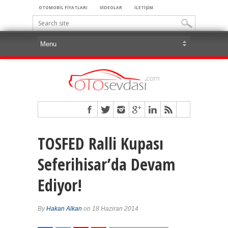
OTOMOBİL FİYATLARI
VİDEOLAR
İLETİŞİM
TOSFED Ralli Kupası
Seferihisar’da Devam
Ediyor!
By
Hakan Alkan
on 18 Haziran 2014