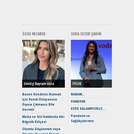
ve En Yakı
Premium 
Hızlı Şar
ÖZGE MCAREE
SEDA SEZER ŞAHIN
Alınır M
Durulma
Yönleriy
Hybrid (
Simitçi Bayram Usta
İYİLİK
Alpine A2
Çağın Ce
Bazen Kendinizi Bulmak
BABAM…
İçin Kendi Dünyanızın
EAT8’e V
PANDEMİ
Dışına Çıkmanız Bile
Merhaba:
EVDE KALAMIYORUZ…
Gerekir
Mild-Hyb
Pandemi ve
Verimli?
Moda ve Stil Hakkında Altı
Sağlıkçılarımız
Bilgelik Külçesi
Crossove
Yaramaz
Olumlu Düşünmek veya
Puma ST