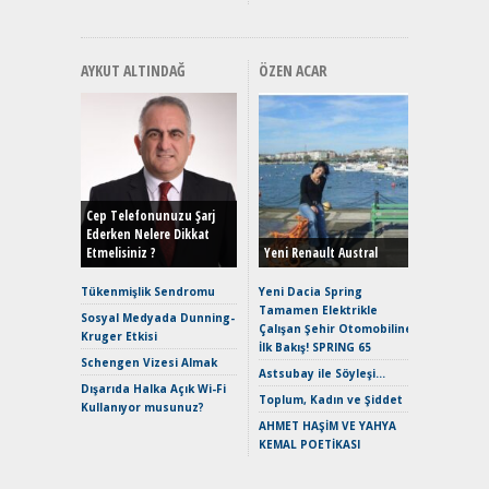
AYKUT ALTINDAĞ
ÖZEN ACAR
Alınır M
Durulma
Yönleriy
Hybrid (
Cep Telefonunuzu Şarj
Ederken Nelere Dikkat
Etmelisiniz ?
Yeni Renault Austral
Alpine A2
Çağın Ce
Tükenmişlik Sendromu
Yeni Dacia Spring
Tamamen Elektrikle
EAT8’e V
Sosyal Medyada Dunning-
Çalışan Şehir Otomobiline
Merhaba:
Kruger Etkisi
İlk Bakış! SPRING 65
Mild-Hyb
Schengen Vizesi Almak
Verimli?
Astsubay ile Söyleşi…
Dışarıda Halka Açık Wi-Fi
Crossove
Toplum, Kadın ve Şiddet
Kullanıyor musunuz?
Yaramaz
AHMET HAŞİM VE YAHYA
Puma ST
KEMAL POETİKASI
Yakıyor 
Mercede