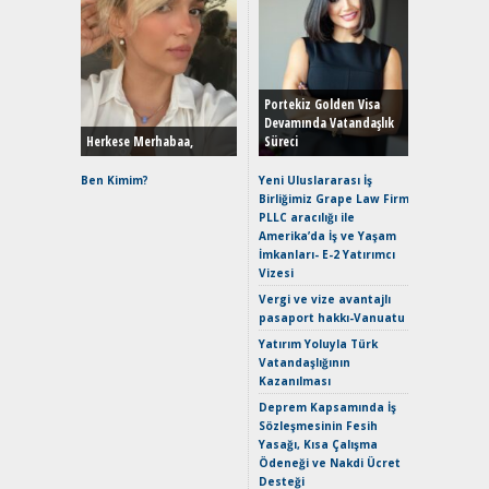
Alınır M
Durulma
Yönleriy
Hybrid (
Portekiz Golden Visa
Devamında Vatandaşlık
Herkese Merhabaa,
Süreci
Alpine A2
Çağın Ce
Ben Kimim?
Yeni Uluslararası İş
Birliğimiz Grape Law Firm
EAT8’e V
PLLC aracılığı ile
Merhaba:
Amerika’da İş ve Yaşam
Mild-Hyb
İmkanları- E-2 Yatırımcı
Verimli?
Vizesi
Crossove
Vergi ve vize avantajlı
Yaramaz
pasaport hakkı-Vanuatu
Puma ST
Yakıyor 
Yatırım Yoluyla Türk
Vatandaşlığının
Mercede
Kazanılması
ve En Yakı
Premium 
Deprem Kapsamında İş
Hızlı Şar
Sözleşmesinin Fesih
Yasağı, Kısa Çalışma
Ödeneği ve Nakdi Ücret
Desteği