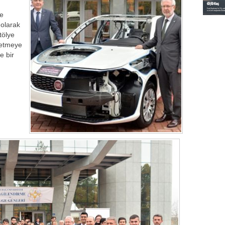
me
 olarak
tölye
 etmeye
e bir