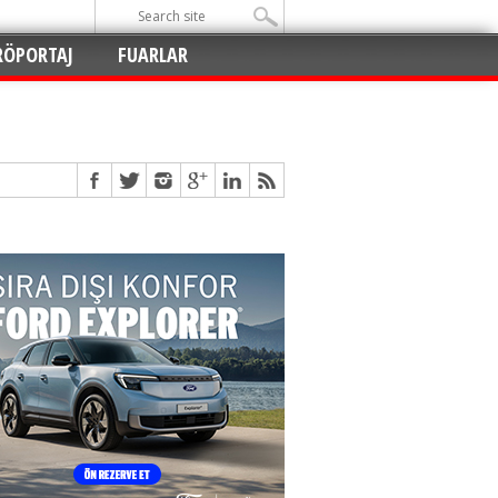
RÖPORTAJ
FUARLAR
Açıldı
!
!