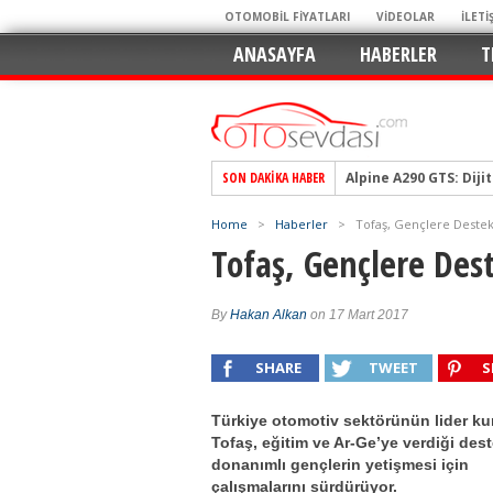
OTOMOBİL FİYATLARI
VİDEOLAR
İLETİ
ANASAYFA
HABERLER
T
SON DAKIKA HABER
Alpine A290 GTS: Diji
EAT8’e Veda, Elektriğ
Home
>
Haberler
>
Tofaş, Gençlere Dest
Crossover Dünyasını
Tofaş, Gençlere De
Mercedes-Benz Otomoti
Keskin Hatlar, GR Ru
By
Hakan Alkan
on 17 Mart 2017
Geleceğin Kompakt El
SHARE
TWEET
S
Pazarın Lideri, Jurini
Hem Şehirli Hem Tasa
Türkiye otomotiv sektörünün lider ku
TURKA’nın Dev Ağı İçin
Tofaş, eğitim ve Ar-Ge’ye verdiği dest
donanımlı gençlerin yetişmesi için
Alınır mı? Uzak mı D
çalışmalarını sürdürüyor.