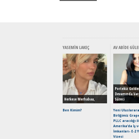
YASEMIN LAKEÇ
AV ABIDE GÜLE
Portekiz Golde
Devamında Vat
Herkese Merhabaa,
Süreci
Ben Kimim?
Yeni Uluslarara
Birliğimiz Grap
PLLC aracılığı i
Amerika’da İş 
İmkanları- E-2 
Vizesi