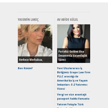
YASEMIN LAKEÇ
AV ABIDE GÜLEL
Alınır M
Durulma
Yönleriy
Hybrid (
Portekiz Golden Visa
Devamında Vatandaşlık
Herkese Merhabaa,
Süreci
Alpine A2
Çağın Ce
Ben Kimim?
Yeni Uluslararası İş
Birliğimiz Grape Law Firm
EAT8’e V
PLLC aracılığı ile
Merhaba:
Amerika’da İş ve Yaşam
Mild-Hyb
İmkanları- E-2 Yatırımcı
Verimli?
Vizesi
Crossove
Vergi ve vize avantajlı
Yaramaz
pasaport hakkı-Vanuatu
Puma ST
Yakıyor 
Yatırım Yoluyla Türk