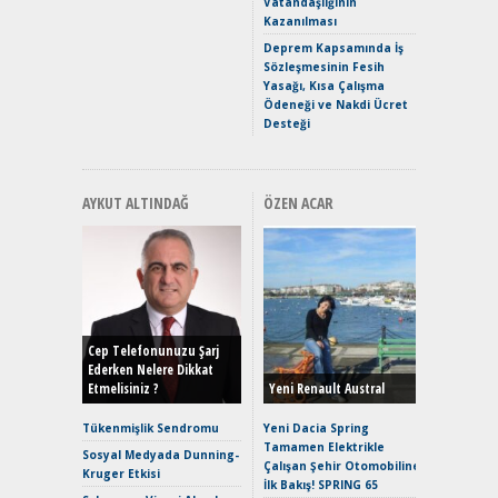
Vatandaşlığının
Mercede
Kazanılması
ve En Yakı
Premium 
Deprem Kapsamında İş
Hızlı Şar
Sözleşmesinin Fesih
Yasağı, Kısa Çalışma
Ödeneği ve Nakdi Ücret
Desteği
AYKUT ALTINDAĞ
ÖZEN ACAR
Alınır M
Durulma
Yönleriy
Hybrid (
Cep Telefonunuzu Şarj
Ederken Nelere Dikkat
Etmelisiniz ?
Yeni Renault Austral
Alpine A2
Çağın Ce
Tükenmişlik Sendromu
Yeni Dacia Spring
Tamamen Elektrikle
EAT8’e V
Sosyal Medyada Dunning-
Çalışan Şehir Otomobiline
Merhaba:
Kruger Etkisi
İlk Bakış! SPRING 65
Mild-Hyb