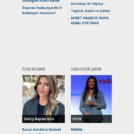
Schengen Vizesi Almak
Verimli?
Astsubay ile Söyleşi…
Dışarıda Halka Açık Wi-Fi
Crossove
Toplum, Kadın ve Şiddet
Kullanıyor musunuz?
Yaramaz
AHMET HAŞİM VE YAHYA
Puma ST
KEMAL POETİKASI
Yakıyor 
Mercede
ve En Yakı
Premium 
Hızlı Şar
ÖZGE MCAREE
SEDA SEZER ŞAHIN
Alınır M
Durulma
Yönleriy
Hybrid (
Simitçi Bayram Usta
İYİLİK
Alpine A2
Çağın Ce
Bazen Kendinizi Bulmak
BABAM…