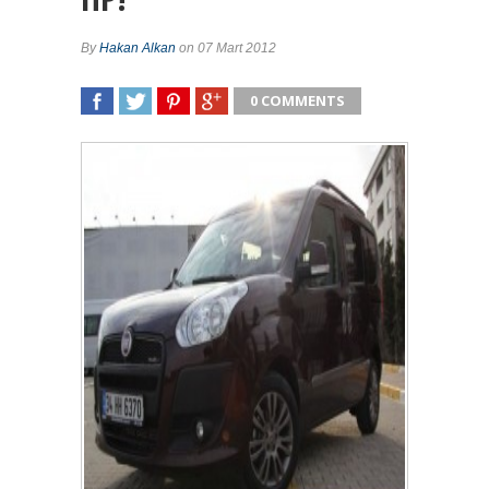
By
Hakan Alkan
on 07 Mart 2012
0 COMMENTS
SHARE
TWEET
SHARE
SHARE