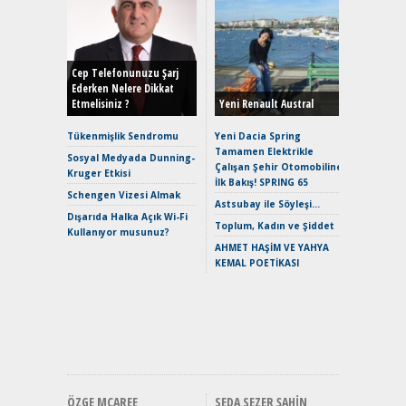
Alınır M
Durulma
Yönleriy
Hybrid (
Cep Telefonunuzu Şarj
Ederken Nelere Dikkat
Etmelisiniz ?
Yeni Renault Austral
Alpine A2
Çağın Ce
Tükenmişlik Sendromu
Yeni Dacia Spring
Tamamen Elektrikle
EAT8’e V
Sosyal Medyada Dunning-
Çalışan Şehir Otomobiline
Merhaba:
Kruger Etkisi
İlk Bakış! SPRING 65
Mild-Hyb
Schengen Vizesi Almak
Verimli?
Astsubay ile Söyleşi…
Dışarıda Halka Açık Wi-Fi
Crossove
Toplum, Kadın ve Şiddet
Kullanıyor musunuz?
Yaramaz
AHMET HAŞİM VE YAHYA
Puma ST
KEMAL POETİKASI
Yakıyor 
Mercede
ve En Yakı
Premium 
Hızlı Şar
ÖZGE MCAREE
SEDA SEZER ŞAHIN