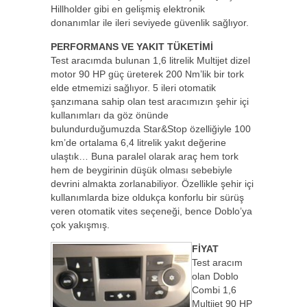
Hillholder gibi en gelişmiş elektronik
donanımlar ile ileri seviyede güvenlik sağlıyor.
PERFORMANS VE YAKIT TÜKETİMİ
Test aracımda bulunan 1,6 litrelik Multijet dizel
motor 90 HP güç üreterek 200 Nm’lik bir tork
elde etmemizi sağlıyor. 5 ileri otomatik
şanzımana sahip olan test aracımızın şehir içi
kullanımları da göz önünde
bulundurduğumuzda Star&Stop özelliğiyle 100
km’de ortalama 6,4 litrelik yakıt değerine
ulaştık… Buna paralel olarak araç hem tork
hem de beygirinin düşük olması sebebiyle
devrini almakta zorlanabiliyor. Özellikle şehir içi
kullanımlarda bize oldukça konforlu bir sürüş
veren otomatik vites seçeneği, bence Doblo’ya
çok yakışmış.
FİYAT
Test aracım
olan Doblo
Combi 1,6
Multijet 90 HP