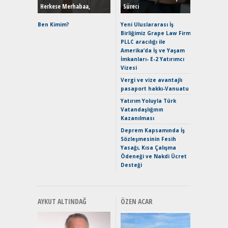
Herkese Merhabaa,
Süreci
Alpine A2
Çağın Ce
Ben Kimim?
Yeni Uluslararası İş
Birliğimiz Grape Law Firm
EAT8’e V
PLLC aracılığı ile
Merhaba:
Amerika’da İş ve Yaşam
Mild-Hyb
İmkanları- E-2 Yatırımcı
Verimli?
Vizesi
Crossove
Vergi ve vize avantajlı
Yaramaz
pasaport hakkı-Vanuatu
Puma ST
Yakıyor 
Yatırım Yoluyla Türk
Vatandaşlığının
Mercede
Kazanılması
ve En Yakı
Premium 
Deprem Kapsamında İş
Hızlı Şar
Sözleşmesinin Fesih
Yasağı, Kısa Çalışma
Ödeneği ve Nakdi Ücret
Desteği
AYKUT ALTINDAĞ
ÖZEN ACAR