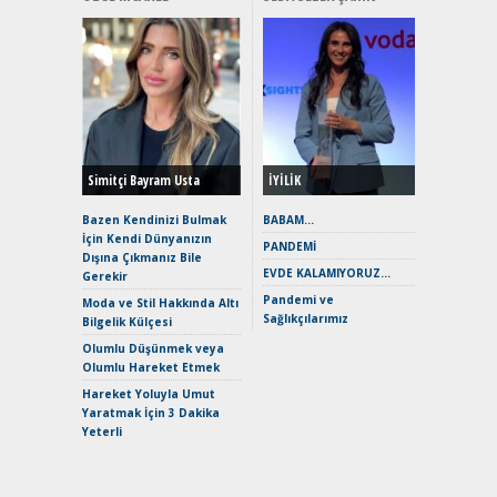
Alınır M
Durulma
Yönleriy
Hybrid (
Simitçi Bayram Usta
İYİLİK
Alpine A2
Çağın Ce
Bazen Kendinizi Bulmak
BABAM…
İçin Kendi Dünyanızın
EAT8’e V
PANDEMİ
Dışına Çıkmanız Bile
Merhaba:
EVDE KALAMIYORUZ…
Gerekir
Mild-Hyb
Pandemi ve
Verimli?
Moda ve Stil Hakkında Altı
Sağlıkçılarımız
Bilgelik Külçesi
Crossove
Yaramaz
Olumlu Düşünmek veya
Puma ST
Olumlu Hareket Etmek
Yakıyor 
Hareket Yoluyla Umut
Mercede
Yaratmak İçin 3 Dakika
ve En Yakı
Yeterli
Premium 
Hızlı Şar