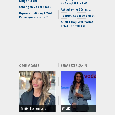
Kruger Etkisi
İlk Bakış! SPRING 65
Mild-Hyb
Schengen Vizesi Almak
Verimli?
Astsubay ile Söyleşi…
Dışarıda Halka Açık Wi-Fi
Crossove
Toplum, Kadın ve Şiddet
Kullanıyor musunuz?
Yaramaz
AHMET HAŞİM VE YAHYA
Puma ST
KEMAL POETİKASI
Yakıyor 
Mercede
ve En Yakı
Premium 
Hızlı Şar
ÖZGE MCAREE
SEDA SEZER ŞAHIN
Alınır M
Durulma
Yönleriy
Hybrid (
Simitçi Bayram Usta
İYİLİK
Alpine A2