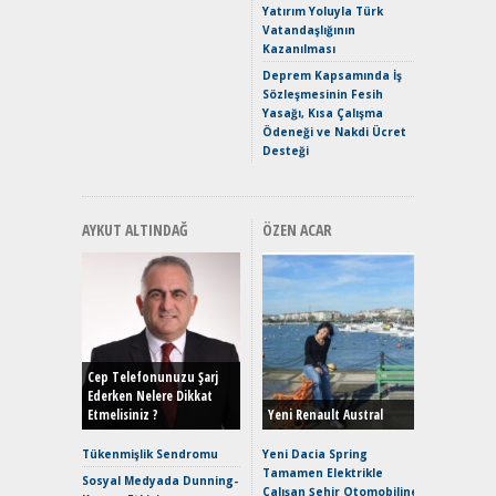
Yakıyor 
Yatırım Yoluyla Türk
Vatandaşlığının
Mercede
Kazanılması
ve En Yakı
Premium 
Deprem Kapsamında İş
Hızlı Şar
Sözleşmesinin Fesih
Yasağı, Kısa Çalışma
Ödeneği ve Nakdi Ücret
Desteği
AYKUT ALTINDAĞ
ÖZEN ACAR
Alınır M
Durulma
Yönleriy
Hybrid (
Cep Telefonunuzu Şarj
Ederken Nelere Dikkat
Etmelisiniz ?
Yeni Renault Austral
Alpine A2
Çağın Ce
Tükenmişlik Sendromu
Yeni Dacia Spring
Tamamen Elektrikle
EAT8’e V
Sosyal Medyada Dunning-
Çalışan Şehir Otomobiline
Merhaba: