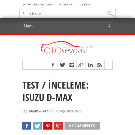
OTOMOBİL FİYATLARI
VİDEOLAR
İLETİŞİM
TEST / İNCELEME:
ISUZU D-MAX
By
Hakan Alkan
on 02 Ağustos 2021
0 COMMENTS
SHARE
TWEET
SHARE
SHARE