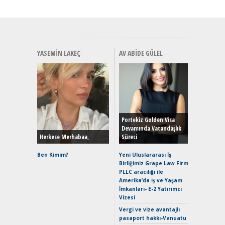
YASEMIN LAKEÇ
AV ABIDE GÜLEL
Alınır M
Durulma
Yönleriy
Hybrid (
Portekiz Golden Visa
Devamında Vatandaşlık
Herkese Merhabaa,
Süreci
Alpine A2
Çağın Ce
Ben Kimim?
Yeni Uluslararası İş
Birliğimiz Grape Law Firm
EAT8’e V
PLLC aracılığı ile
Merhaba:
Amerika’da İş ve Yaşam
Mild-Hyb
İmkanları- E-2 Yatırımcı
Verimli?
Vizesi
Crossove
Vergi ve vize avantajlı
Yaramaz
pasaport hakkı-Vanuatu
Puma ST