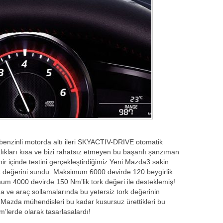
k benzinli motorda altı ileri SKYACTIV-DRIVE otomatik
ıkları kısa ve bizi rahatsız etmeyen bu başarılı şanzıman
 içinde testini gerçekleştirdiğimiz Yeni Mazda3 sakin
kıt değerini sundu. Maksimum 6000 devirde 120 beygirlik
m 4000 devirde 150 Nm’lik tork değeri ile desteklemiş!
da ve araç sollamalarında bu yetersiz tork değerinin
Mazda mühendisleri bu kadar kusursuz ürettikleri bu
’lerde olarak tasarlasalardı!