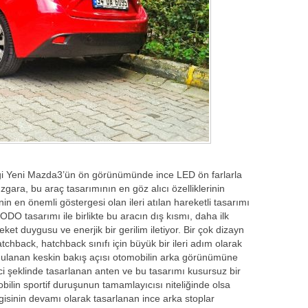
iği Yeni Mazda3’ün ön görünümünde ince LED ön farlarla
ızgara, bu araç tasarımının en göz alıcı özelliklerinin
n en önemli göstergesi olan ileri atılan hareketli tasarımı
O tasarımı ile birlikte bu aracın dış kısmı, daha ilk
eket duygusu ve enerjik bir gerilim iletiyor. Bir çok dizayn
hback, hatchback sınıfı için büyük bir ileri adım olarak
ygulanan keskin bakış açısı otomobilin arka görünümüne
ci şeklinde tasarlanan anten ve bu tasarımı kusursuz bir
ilin sportif duruşunun tamamlayıcısı niteliğinde olsa
isinin devamı olarak tasarlanan ince arka stoplar