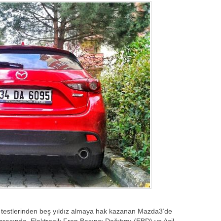
a testlerinden beş yıldız almaya hak kazanan Mazda3’de
 arasında, Elektronik Fren Basıncı Dağıtımı (EBD) ve Acil