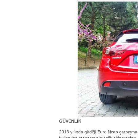
GÜVENLİK
2013 yılında girdiği Euro Ncap çarpışm
kullanılan standart güvenlik ekipmanları