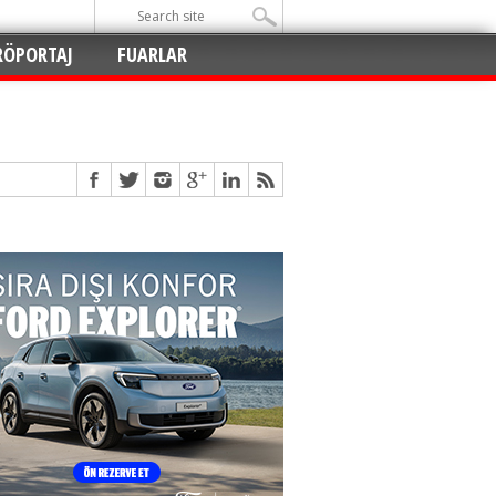
RÖPORTAJ
FUARLAR
Açıldı
!
!