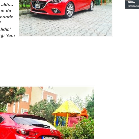
i aldı…
nın da
lerinde
l
dır.’
ği Yeni