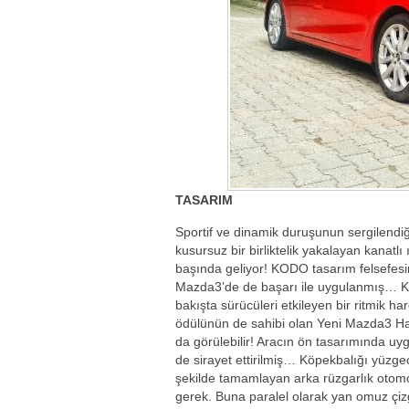
TASARIM
Sportif ve dinamik duruşunun sergilend
kusursuz bir birliktelik yakalayan kanatlı 
başında geliyor! KODO tasarım felsefesini
Mazda3’de de başarı ile uygulanmış… KOD
bakışta sürücüleri etkileyen bir ritmik har
ödülünün de sahibi olan Yeni Mazda3 Hatc
da görülebilir! Aracın ön tasarımında u
de sirayet ettirilmiş… Köpekbalığı yüzge
şekilde tamamlayan arka rüzgarlık otomob
gerek. Buna paralel olarak yan omuz çizg