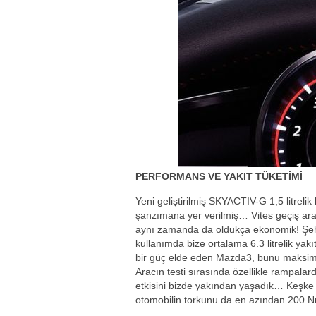
PERFORMANS VE YAKIT TÜKETİMİ
Yeni geliştirilmiş SKYACTIV-G 1,5 litreli
şanzımana yer verilmiş… Vites geçiş aral
aynı zamanda da oldukça ekonomik! Şehir
kullanımda bize ortalama 6.3 litrelik ya
bir güç elde eden Mazda3, bunu maksimu
Aracın testi sırasında özellikle rampalar
etkisini bizde yakından yaşadık… Keşke 
otomobilin torkunu da en azından 200 Nm