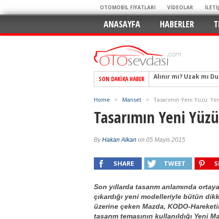
OTOMOBİL FİYATLARI
VİDEOLAR
İLETİ
ANASAYFA
HABERLER
T
SON DAKIKA HABER
Alpine A290 GTS: Diji
EAT8’e Veda, Elektriğ
Home
>
Manset
>
Tasarımın Yeni Yüzü: Y
Crossover Dünyasını
Tasarımın Yeni Yüz
Mercedes-Benz Otomoti
Keskin Hatlar, GR Ru
By
Hakan Alkan
on 05 Mayıs 2015
Geleceğin Kompakt El
SHARE
TWEET
S
Pazarın Lideri, Jurini
Hem Şehirli Hem Tasa
Son yıllarda tasarım anlamında ortay
TURKA’nın Dev Ağı İçin
çıkardığı yeni modelleriyle bütün dikk
üzerine çeken Mazda, KODO-Hareket
Alınır mı? Uzak mı D
tasarım temasının kullanıldığı Yeni M