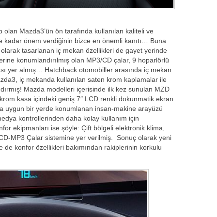
 olan Mazda3’ün ön tarafında kullanılan kaliteli ve
kadar önem verdiğinin bizce en önemli kanıtı… Buna
larak tasarlanan iç mekan özellikleri de gayet yerinde
üzerine konumlandırılmış olan MP3/CD çalar, 9 hoparlörlü
sı yer almış… Hatchback otomobiller arasında iç mekan
azda3, iç mekanda kullanılan saten krom kaplamalar ile
ndırmış! Mazda modelleri içerisinde ilk kez sunulan MZD
 krom kasa içindeki geniş 7″ LCD renkli dokunmatik ekran
sında uygun bir yerde konumlanan insan-makine arayüzü
edya kontrollerinden daha kolay kullanım için
r ekipmanları ise şöyle: Çift bölgeli elektronik klima,
yo-CD-MP3 Çalar sistemine yer verilmiş. Sonuç olarak yeni
de konfor özellikleri bakımından rakiplerinin korkulu