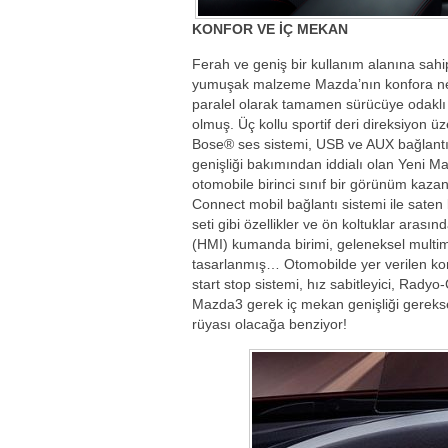
KONFOR VE İÇ MEKAN
Ferah ve geniş bir kullanım alanına sahip
yumuşak malzeme Mazda’nın konfora ne 
paralel olarak tamamen sürücüye odaklı o
olmuş. Üç kollu sportif deri direksiyon 
Bose® ses sistemi, USB ve AUX bağlantı
genişliği bakımından iddialı olan Yeni M
otomobile birinci sınıf bir görünüm kaza
Connect mobil bağlantı sistemi ile saten
seti gibi özellikler ve ön koltuklar ara
(HMI) kumanda birimi, geleneksel multim
tasarlanmış… Otomobilde yer verilen konfo
start stop sistemi, hız sabitleyici, Rad
Mazda3 gerek iç mekan genişliği gerekse 
rüyası olacağa benziyor!