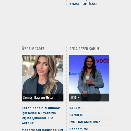
Puma ST
KEMAL POETİKASI
Yakıyor 
Mercede
ve En Yakı
Premium 
Hızlı Şar
ÖZGE MCAREE
SEDA SEZER ŞAHIN
Alınır M
Durulma
Yönleriy
Hybrid (
Simitçi Bayram Usta
İYİLİK
Alpine A2
Çağın Ce
Bazen Kendinizi Bulmak
BABAM…
İçin Kendi Dünyanızın
EAT8’e V
PANDEMİ
Dışına Çıkmanız Bile
Merhaba:
EVDE KALAMIYORUZ…
Gerekir
Mild-Hyb
Pandemi ve
Verimli?
Moda ve Stil Hakkında Altı