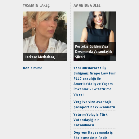
YASEMIN LAKEÇ
AV ABIDE GÜLEL
Alınır M
Durulma
Yönleriy
Hybrid (
Portekiz Golden Visa
Devamında Vatandaşlık
Herkese Merhabaa,
Süreci
Alpine A2
Çağın Ce
Ben Kimim?
Yeni Uluslararası İş
Birliğimiz Grape Law Firm
EAT8’e V
PLLC aracılığı ile
Merhaba:
Amerika’da İş ve Yaşam
Mild-Hyb
İmkanları- E-2 Yatırımcı
Verimli?
Vizesi
Crossove
Vergi ve vize avantajlı
Yaramaz
pasaport hakkı-Vanuatu
Puma ST
Yakıyor 
Yatırım Yoluyla Türk
Vatandaşlığının
Mercede
Kazanılması
ve En Yakı
Premium 
Deprem Kapsamında İş
Hızlı Şar
Sözleşmesinin Fesih