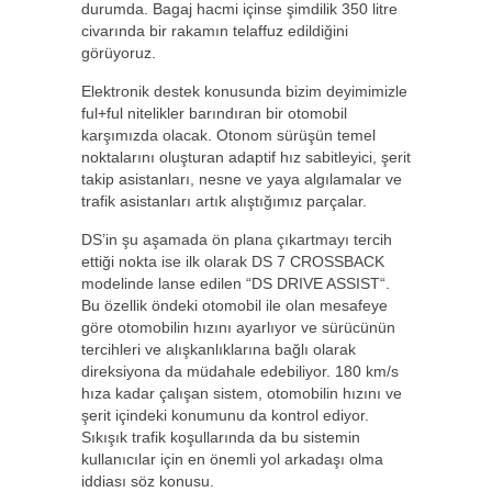
durumda. Bagaj hacmi içinse şimdilik 350 litre
civarında bir rakamın telaffuz edildiğini
görüyoruz.
Elektronik destek konusunda bizim deyimimizle
ful+ful nitelikler barındıran bir otomobil
karşımızda olacak. Otonom sürüşün temel
noktalarını oluşturan adaptif hız sabitleyici, şerit
takip asistanları, nesne ve yaya algılamalar ve
trafik asistanları artık alıştığımız parçalar.
DS’in şu aşamada ön plana çıkartmayı tercih
ettiği nokta ise ilk olarak DS 7 CROSSBACK
modelinde lanse edilen “DS DRIVE ASSIST“.
Bu özellik öndeki otomobil ile olan mesafeye
göre otomobilin hızını ayarlıyor ve sürücünün
tercihleri ve alışkanlıklarına bağlı olarak
direksiyona da müdahale edebiliyor. 180 km/s
hıza kadar çalışan sistem, otomobilin hızını ve
şerit içindeki konumunu da kontrol ediyor.
Sıkışık trafik koşullarında da bu sistemin
kullanıcılar için en önemli yol arkadaşı olma
iddiası söz konusu.