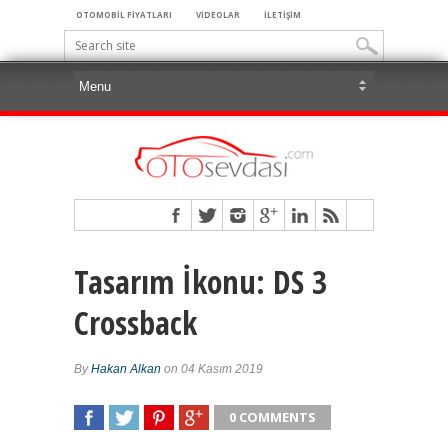
OTOMOBİL FİYATLARI
VİDEOLAR
İLETİŞİM
Tasarım İkonu: DS 3
Crossback
By
Hakan Alkan
on 04 Kasım 2019
0 COMMENTS
SHARE
TWEET
SHARE
SHARE