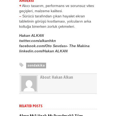
Artı/Eksi
+
Akıcı tasarım, performans ve sorunsuz vites
geçişleri, malzeme kalitesi.
–
Sürücü tarafından çıkan hayalet ekran
tabletinin görüşü kısıtlaması, yolcuların arka
koltuğa binerken zorluk çekmeleri.
Hakan ALKAN
twitter.com/alkanhkn
facebook.com/Oto Sevdası- The Makina
linkedin.com/Hakan ALKAN
sondakika
About Hakan Alkan
RELATED POSTS
Alınır Mı? Uzak Mı Durulmalı? Tüm