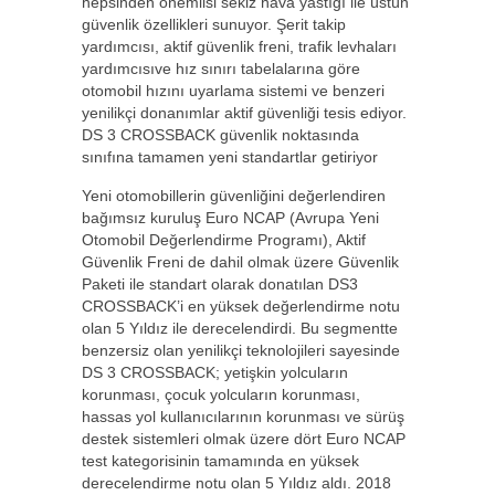
hepsinden önemlisi sekiz hava yastığı ile üstün
güvenlik özellikleri sunuyor. Şerit takip
yardımcısı, aktif güvenlik freni, trafik levhaları
yardımcısıve hız sınırı tabelalarına göre
otomobil hızını uyarlama sistemi ve benzeri
yenilikçi donanımlar aktif güvenliği tesis ediyor.
DS 3 CROSSBACK güvenlik noktasında
sınıfına tamamen yeni standartlar getiriyor
Yeni otomobillerin güvenliğini değerlendiren
bağımsız kuruluş Euro NCAP (Avrupa Yeni
Otomobil Değerlendirme Programı), Aktif
Güvenlik Freni de dahil olmak üzere Güvenlik
Paketi ile standart olarak donatılan DS3
CROSSBACK’i en yüksek değerlendirme notu
olan 5 Yıldız ile derecelendirdi. Bu segmentte
benzersiz olan yenilikçi teknolojileri sayesinde
DS 3 CROSSBACK; yetişkin yolcuların
korunması, çocuk yolcuların korunması,
hassas yol kullanıcılarının korunması ve sürüş
destek sistemleri olmak üzere dört Euro NCAP
test kategorisinin tamamında en yüksek
derecelendirme notu olan 5 Yıldız aldı. 2018