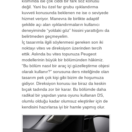
kısmında ise çok ciddi bir fark söz konusu
değil. Yani bu özel far grubu ışıklandırma
kuvveti konusunda beklenen ne ise o seviyede
hizmet veriyor. Manevra ile birlikte adaptif
şekilde açı alan ışıklandırmaların kullanıcı
deneyiminde “yoldaki göz” hissini yarattığını da
belirtmeden geçmeyelim.
İç tasarımla ilgili söylenmesi gereken son iki
noktayı vites ve direksiyon üzerinden tercih
ettik. Aslında bu vites topunuza Peugeot
modellerinin büyük bir bölümünden hâkimiz.
“Bu bölüm nasıl bir araç içi güzelleştirme objesi
olarak kullanır?” sorusuna ders niteliğinde olan
tasarım pek çok kişi gibi bizim de hoşumuza
gidiyor. Direksiyon konusu ise biraz da keskin
bıçak tadında zor bir karar. Bu bölümde daha
radikal bir yapıdan yana oyunu kullanan DS,
olumlu olduğu kadar olumsuz eleştiriler için de
kendisini hazırlarsa iyi bir hamle yapmış olur.