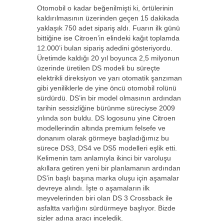
Otomobil o kadar beğenilmişti ki, örtülerinin
kaldırılmasının üzerinden geçen 15 dakikada
yaklaşık 750 adet sipariş aldı. Fuarın ilk günü
bittiğine ise Citroen’in elindeki kağıt toplamda
12.000’i bulan sipariş adedini gösteriyordu.
Üretimde kaldığı 20 yıl boyunca 2,5 milyonun
üzerinde üretilen DS modeli bu süreçte
elektrikli direksiyon ve yarı otomatik şanzıman
gibi yeniliklerle de yine öncü otomobil rolünü
sürdürdü. DS’in bir model olmasının ardından
tarihin sessizliğine bürünme süreciyse 2009
yılında son buldu. DS logosunu yine Citroen
modellerindin altında premium felsefe ve
donanım olarak görmeye başladığımız bu
sürece DS3, DS4 ve DS5 modelleri eşlik etti.
Kelimenin tam anlamıyla ikinci bir varoluşu
akıllara getiren yeni bir planlamanın ardından
DS’in başlı başına marka oluşu için aşamalar
devreye alındı. İşte o aşamaların ilk
meyvelerinden biri olan DS 3 Crossback ile
asfaltta varlığını sürdürmeye başlıyor. Bizde
sizler adına aracı inceledik.