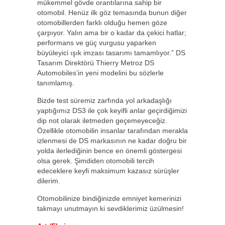
mükemmel gövde orantılarına sahip bir
otomobil. Henüz ilk göz temasında bunun diğer
otomobillerden farklı olduğu hemen göze
çarpıyor. Yalın ama bir o kadar da çekici hatlar;
performans ve güç vurgusu yaparken
büyüleyici ışık imzası tasarımı tamamlıyor.” DS
Tasarım Direktörü Thierry Metroz DS
Automobiles’in yeni modelini bu sözlerle
tanımlamış.
Bizde test süremiz zarfında yol arkadaşlığı
yaptığımız DS3 ile çok keyifli anlar geçirdiğimizi
dip not olarak iletmeden geçemeyeceğiz.
Özellikle otomobilin insanlar tarafından merakla
izlenmesi de DS markasının ne kadar doğru bir
yolda ilerlediğinin bence en önemli göstergesi
olsa gerek. Şimdiden otomobili tercih
edeceklere keyfi maksimum kazasız sürüşler
dilerim.
Otomobilinize bindiğinizde emniyet kemerinizi
takmayı unutmayın ki sevdiklerimiz üzülmesin!