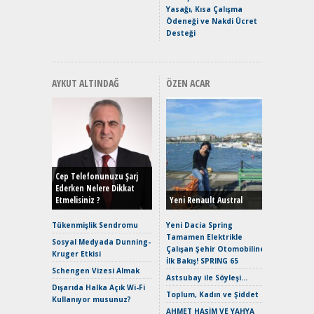
Yasağı, Kısa Çalışma
Ödeneği ve Nakdi Ücret
Desteği
AYKUT ALTINDAĞ
ÖZEN ACAR
Alınır M
Durulma
Yönleriy
Hybrid (
Cep Telefonunuzu Şarj
Ederken Nelere Dikkat
Etmelisiniz ?
Yeni Renault Austral
Alpine A2
Çağın Ce
Tükenmişlik Sendromu
Yeni Dacia Spring
Tamamen Elektrikle
EAT8’e V
Sosyal Medyada Dunning-
Çalışan Şehir Otomobiline
Merhaba:
Kruger Etkisi
İlk Bakış! SPRING 65
Mild-Hyb
Schengen Vizesi Almak
Verimli?
Astsubay ile Söyleşi…
Dışarıda Halka Açık Wi-Fi
Crossove
Toplum, Kadın ve Şiddet
Kullanıyor musunuz?
Yaramaz
AHMET HAŞİM VE YAHYA